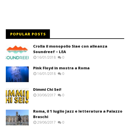
POPULAR POSTS
Crolla il monopolio Siae con alleanza
Soundreef – LEA
16/01/2018
0
Pink Floyd in mostra a Roma
16/01/2018
0
Dimmi Chi Sei!
30/06/2017
0
Roma, il 1 luglio Jazz e letteratura a Palazzo
Braschi
29/06/2017
0