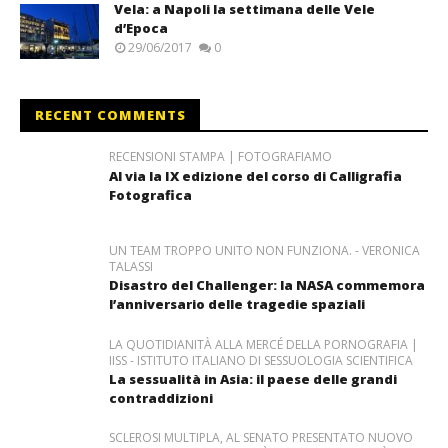
Vela: a Napoli la settimana delle Vele
d’Epoca
29/06/2017
0
RECENT COMMENTS
RECENSIONI STAMPA | FOTOGRAFIAMO
Al via la IX edizione del corso di Calligrafia
Fotografica
UN TEAM TROPPO UNITO NON FUNZIONA. - VERONICA
TALASSI
Disastro del Challenger: la NASA commemora
l’anniversario delle tragedie spaziali
LA QUOTIDIANITÀ ALLA MERCÉ DELLA PORNOGRAFIA |
IISS - ISTITUTO ITALIANO DI SESSUOLOGIA SCIENTIFICA
La sessualità in Asia: il paese delle grandi
contraddizioni
SCLEROSI MULTIPLA, AL SENATO PRESENTATO NUOVO