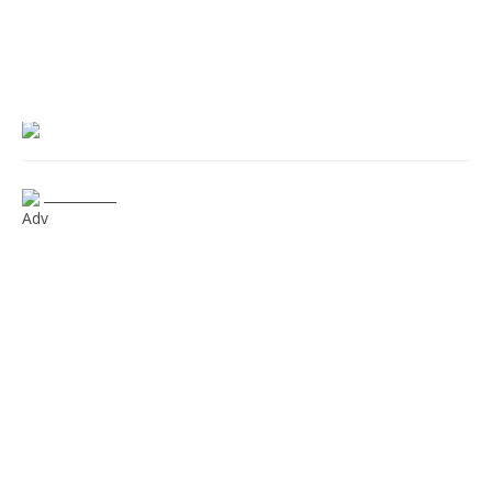
___________
Adv