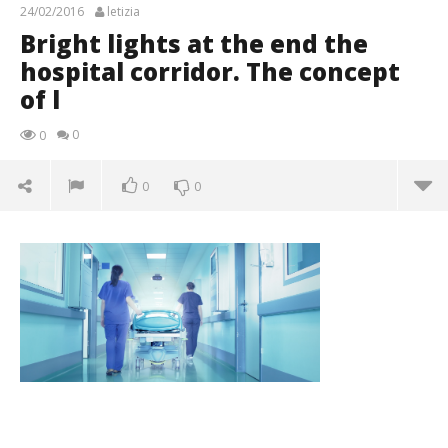
24/02/2016
letizia
Bright lights at the end the
hospital corridor. The concept
of l
0
0
0
0
Bright lights at the end the hospital corridor. The
concept of l
24/02/2016
letizia