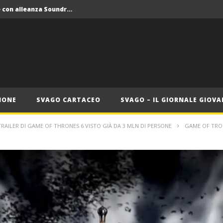
Crolla il monopolio Siae con alleanza Soundreef – LEA
 Roma
Roma, il 1 luglio Jazz e letteratura a Palazzo Braschi
ana delle Vele d’Epoca
Crolla il monopolio Siae con alleanza Soundreef – LEA
IONE
SVAGO CARTACEO
SVAGO – IL GIORNALE GIOVA
TRAILER DI GAME OF THRONES 6 VISTO GIÀ DA 3 MLN DI PERSONE
GAME OF TRO