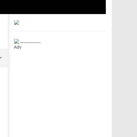
___________
Adv
Dimmi Chi Sei!
Roma, il 1 luglio Jazz e le