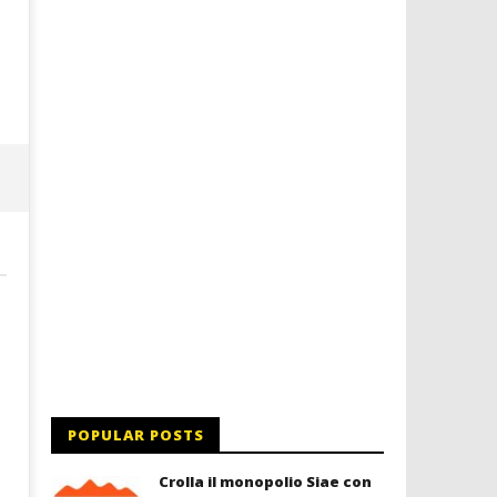
a Palazzo Braschi
09/03/2016
letizia
09/03/2016
letizia
POPULAR POSTS
Crolla il monopolio Siae con