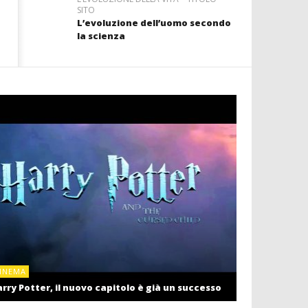
SITO
L’evoluzione dell’uomo secondo
la scienza
CINEMA
INEMA
Cinema: il r
rry Potter, il nuovo capitolo è già un successo
settembre c