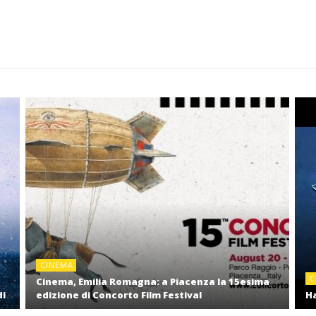
CINEMA
C
Cinema, Emilia Romagna: a Piacenza la 15esima
di
edizione di Concorto Film Festival
Ha