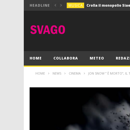
MUSICA
HEADLINE
MUSICA
Pink Floyd in mostra a
GIOCHI
Dimmi Chi Sei!
CULTURA
SPORT
Vela: a Napoli la settim
MUSICA
HOME
COLLABORA
METEO
REDAZ
HOME
NEWS
CINEMA
JON SNOW ” È MORTO”, IL 