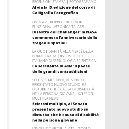
RECENSIONI STAMPA | FOTOGRAFIAMO
Al via la IX edizione del corso di
Calligrafia Fotografica
UN TEAM TROPPO UNITO NON
FUNZIONA. - VERONICA TALASSI
Disastro del Challenger: la NASA
commemora l’anniversario delle
tragedie spaziali
LA QUOTIDIANITÀ ALLA MERCÉ DELLA
PORNOGRAFIA | IISS - ISTITUTO
ITALIANO DI SESSUOLOGIA SCIENTIFICA
La sessualità in Asia: il paese
delle grandi contraddizioni
SCLEROSI MULTIPLA, AL SENATO
PRESENTATO NUOVO STUDIO SU
DISTURBO CHE È CAUSA DI DISABILITÀ
NELLA PERSONA GIOVANE | SCLEROSI
MULTIPLA NEWS
Sclerosi multipla, al Senato
presentato nuovo studio su
disturbo che è causa di disabilità
nella persona giovane
L’EVOLUZIONE DELLA VITA – TITOLO