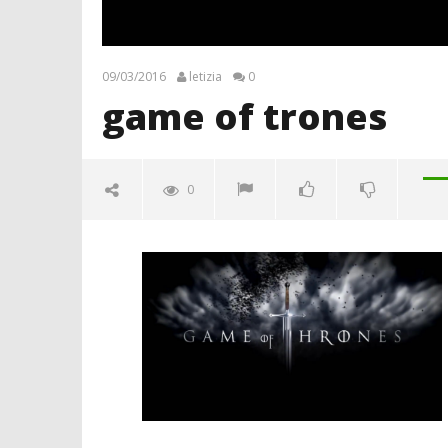
09/03/2016
letizia
0
game of trones
0
game of trones
09/03/2016
letizia
Crolla il