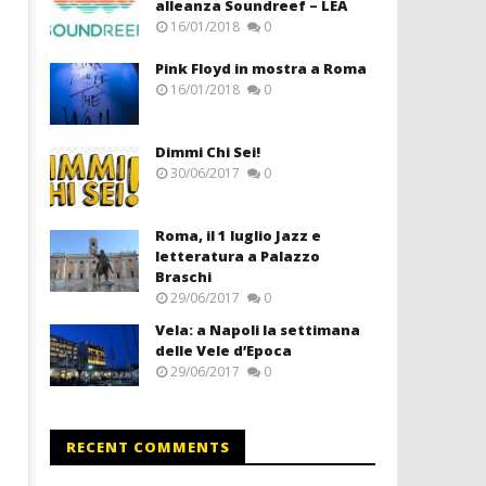
alleanza Soundreef – LEA
16/01/2018
0
Pink Floyd in mostra a Roma
16/01/2018
0
Dimmi Chi Sei!
30/06/2017
0
Roma, il 1 luglio Jazz e
letteratura a Palazzo
Braschi
29/06/2017
0
Vela: a Napoli la settimana
delle Vele d’Epoca
29/06/2017
0
RECENT COMMENTS