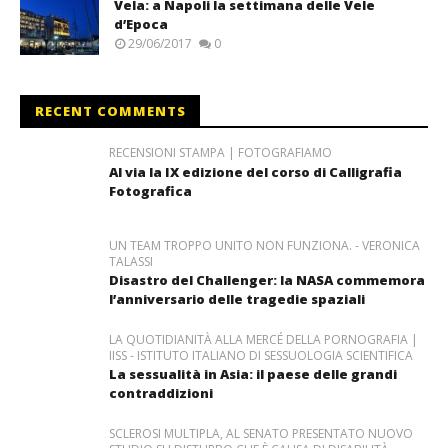
Vela: a Napoli la settimana delle Vele
d’Epoca
29/06/2017
0
RECENT COMMENTS
RECENSIONI STAMPA | FOTOGRAFIAMO
Al via la IX edizione del corso di Calligrafia
Fotografica
UN TEAM TROPPO UNITO NON FUNZIONA. - VERONICA
TALASSI
Disastro del Challenger: la NASA commemora
l’anniversario delle tragedie spaziali
LA QUOTIDIANITÀ ALLA MERCÉ DELLA PORNOGRAFIA |
IISS - ISTITUTO ITALIANO DI SESSUOLOGIA SCIENTIFICA
La sessualità in Asia: il paese delle grandi
contraddizioni
SCLEROSI MULTIPLA, AL SENATO PRESENTATO NUOVO