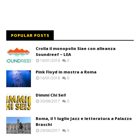
POPULAR POSTS
Crolla il monopolio Siae con alleanza
Soundreef – LEA
16/01/2018
0
Pink Floyd in mostra a Roma
16/01/2018
0
Dimmi Chi Sei!
30/06/2017
0
Roma, il 1 luglio Jazz e letteratura a Palazzo
Braschi
29/06/2017
0