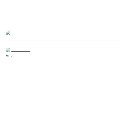
___________
Adv