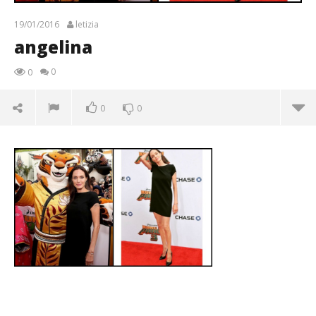
19/01/2016
letizia
angelina
0
0
0
0
angelina
19/01/2016
letizia