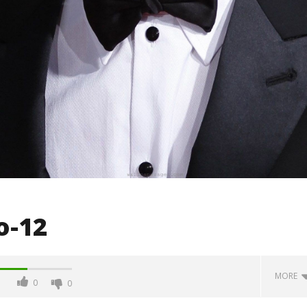
o-12
MORE
0
0