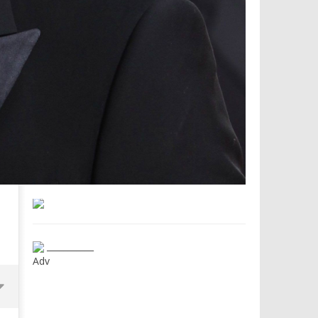
___________
Adv