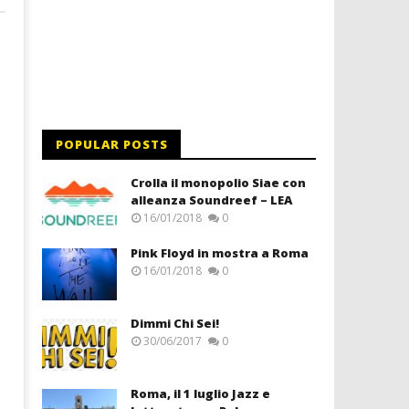
POPULAR POSTS
Crolla il monopolio Siae con
alleanza Soundreef – LEA
16/01/2018
0
Pink Floyd in mostra a Roma
16/01/2018
0
Dimmi Chi Sei!
30/06/2017
0
Roma, il 1 luglio Jazz e