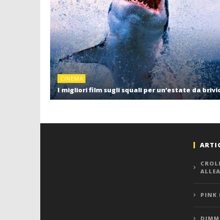
CINEMA
I migliori film sugli squali per un’estate da brivi
ARTI
CROL
ALLE
PINK
DIMMI