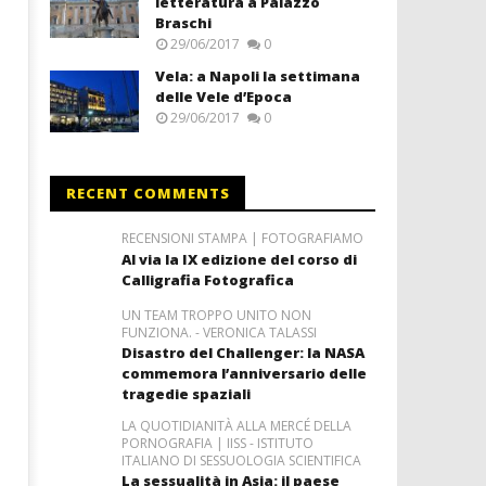
letteratura a Palazzo
Braschi
29/06/2017
0
Vela: a Napoli la settimana
delle Vele d’Epoca
29/06/2017
0
RECENT COMMENTS
RECENSIONI STAMPA | FOTOGRAFIAMO
Al via la IX edizione del corso di
Calligrafia Fotografica
UN TEAM TROPPO UNITO NON
FUNZIONA. - VERONICA TALASSI
Disastro del Challenger: la NASA
commemora l’anniversario delle
tragedie spaziali
LA QUOTIDIANITÀ ALLA MERCÉ DELLA
PORNOGRAFIA | IISS - ISTITUTO
ITALIANO DI SESSUOLOGIA SCIENTIFICA
La sessualità in Asia: il paese