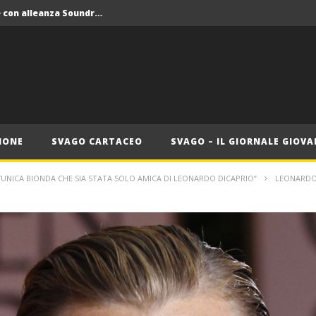
Crolla il monopolio Siae con alleanza Soundreef – LEA
 Roma
Roma, il 1 luglio Jazz e letteratura a Palazzo Braschi
ana delle Vele d’Epoca
Crolla il monopolio Siae con alleanza Soundreef – LEA
IONE
SVAGO CARTACEO
SVAGO – IL GIORNALE GIOVA
’UNICA BIONDA CHE SIA STATA SOLO AMICA DI LEONARDO DICAPRIO”
LEONARDO-