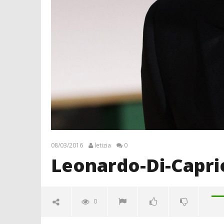
08/03/2016
letizia
0
Leonardo-Di-Capri
0