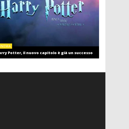
CINEMA
INEMA
Cinema: il r
rry Potter, il nuovo capitolo è già un successo
settembre c