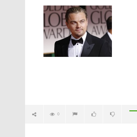
Leonardo-Di-Caprio-12
08/03/2016
letizia
Crolla il
alleanza 
08/03/2016
letizia
0