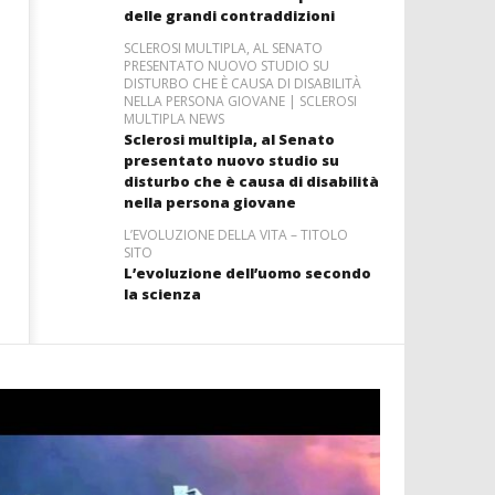
delle grandi contraddizioni
SCLEROSI MULTIPLA, AL SENATO
PRESENTATO NUOVO STUDIO SU
DISTURBO CHE È CAUSA DI DISABILITÀ
NELLA PERSONA GIOVANE | SCLEROSI
MULTIPLA NEWS
Sclerosi multipla, al Senato
presentato nuovo studio su
disturbo che è causa di disabilità
nella persona giovane
L’EVOLUZIONE DELLA VITA – TITOLO
SITO
L’evoluzione dell’uomo secondo
la scienza