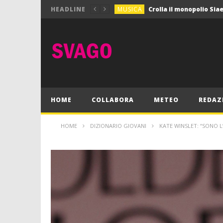
MUSICA
HEADLINE
MUSICA
Pink Floyd in mostra a
GIOCHI
Dimmi Chi Sei!
CULTURA
SPORT
Vela: a Napoli la settim
MUSICA
HOME
COLLABORA
METEO
REDAZ
HOME
DIZIONARIO GIOVANI
KATE WINSLET: “SONO L