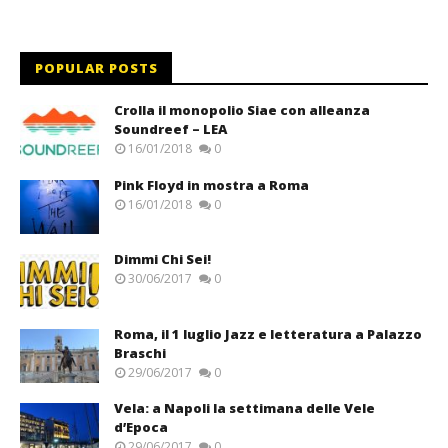
POPULAR POSTS
Crolla il monopolio Siae con alleanza
Soundreef – LEA
16/01/2018
0
Pink Floyd in mostra a Roma
16/01/2018
0
Dimmi Chi Sei!
30/06/2017
0
Roma, il 1 luglio Jazz e letteratura a Palazzo
Braschi
29/06/2017
0
Vela: a Napoli la settimana delle Vele
d’Epoca
29/06/2017
0