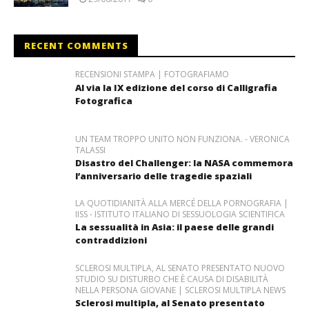
RECENT COMMENTS
RECENSIONI STAMPA | FOTOGRAFIAMO
Al via la IX edizione del corso di Calligrafia
Fotografica
UN TEAM TROPPO UNITO NON FUNZIONA. - VERONICA
TALASSI
Disastro del Challenger: la NASA commemora
l’anniversario delle tragedie spaziali
LA QUOTIDIANITÀ ALLA MERCÉ DELLA PORNOGRAFIA |
IISS - ISTITUTO ITALIANO DI SESSUOLOGIA SCIENTIFICA
La sessualità in Asia: il paese delle grandi
contraddizioni
SCLEROSI MULTIPLA, AL SENATO PRESENTATO NUOVO
STUDIO SU DISTURBO CHE È CAUSA DI DISABILITÀ
NELLA PERSONA GIOVANE | SCLEROSI MULTIPLA NEWS
Sclerosi multipla, al Senato presentato