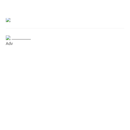
___________
Adv