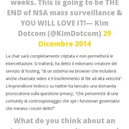
weeks. This is going to be THE
NOW VIEWING
END of NSA mass surveillance &
Kim Dotcom sfida l’Nsa, chat anti intercettazioni
01/01/2015
YOU WILL LOVE IT!— Kim
Cro
Redazione
LE
Dotcom (@KimDotcom)
29
01/
R
Dicembre 2014
La chat sarà completamente criptata e non permetterà le
intercettazioni. Si tratterà, ha detto il milionario creatore del
servizio di hosting, “di un sistema via browser che includerà
anche chiamate video e il trasferimento di file ad alta velocità”.
L’imprenditore tedesco su twitter ha lanciato una domanda
provocatoria sulla questione privacy, “Che pensereste di una
comunity di controspionaggio che spii i funzionari governativi
che minano i nostri diritti?”
What do you think about an