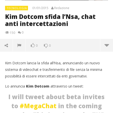
01/01/2015
Redazione
TECNOLOGIA
Kim Dotcom sfida l’Nsa, chat
anti intercettazioni
0
150
0
0
Kim Dotcom lancia la sfida all’Nsa, annunciando un nuovo
sistema di videochat e trasferimento di file senza la minima
possibilità di essere intercettati da enti governativi.
Lo annuncia
Kim Dotcom
attraverso un tweet:
I will tweet about beta invites
to
#MegaChat
in the coming