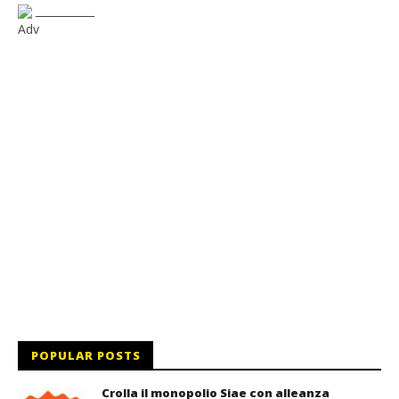
___________
Adv
POPULAR POSTS
Crolla il monopolio Siae con alleanza