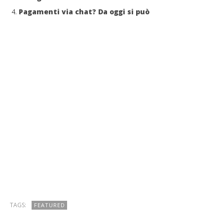
Pagamenti via chat? Da oggi si può
TAGS:
FEATURED