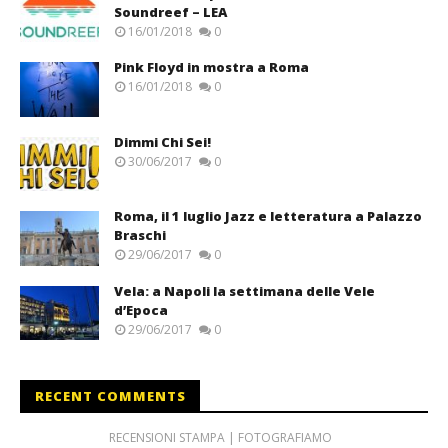
Soundreef – LEA
16/01/2018
0
Pink Floyd in mostra a Roma
16/01/2018
0
Dimmi Chi Sei!
30/06/2017
0
Roma, il 1 luglio Jazz e letteratura a Palazzo
Braschi
29/06/2017
0
Vela: a Napoli la settimana delle Vele
d’Epoca
29/06/2017
0
RECENT COMMENTS
RECENSIONI STAMPA | FOTOGRAFIAMO