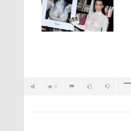
Crolla il
alleanza 
06/05/2015
Redazion
0