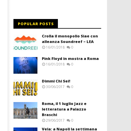
POPULAR POSTS
Crolla il monopolio Siae con
alleanza Soundreef – LEA
16/01/2018
0
Pink Floyd in mostra a Roma
16/01/2018
0
Dimmi Chi Sei!
30/06/2017
0
Roma, il 1 luglio Jazz e
letteratura a Palazzo
Braschi
29/06/2017
0
Vela: a Napoli la settimana