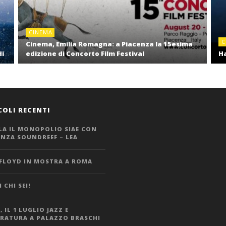
CINEMA
C
Cinema, Emilia Romagna: a Piacenza la 15esima
di
edizione di Concorto Film Festival
Ha
COLI RECENTI
LA IL MONOPOLIO SIAE CON
ANZA SOUNDREEF – LEA
 FLOYD IN MOSTRA A ROMA
 CHI SEI!
 IL 1 LUGLIO JAZZ E
ERATURA A PALAZZO BRASCHI