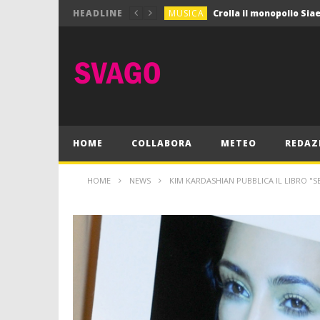
MUSICA
HEADLINE
MUSICA
Pink Floyd in mostra a
GIOCHI
Dimmi Chi Sei!
CULTURA
SPORT
Vela: a Napoli la settim
MUSICA
HOME
COLLABORA
METEO
REDAZ
HOME
NEWS
KIM KARDASHIAN PUBBLICA IL LIBRO "S