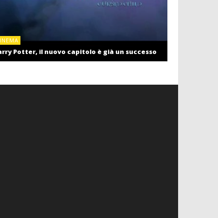
CINEMA
INEMA
Cinema: il r
rry Potter, il nuovo capitolo è già un successo
settembre c