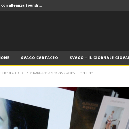
Crolla il monopolio Siae con alleanza Soundreef – LEA
 Roma
Roma, il 1 luglio Jazz e letteratura a Palazzo Braschi
ana delle Vele d’Epoca
Crolla il monopolio Siae con alleanza Soundreef – LEA
IONE
SVAGO CARTACEO
SVAGO – IL GIORNALE GIOVA
ELFIE" /FOTO
KIM KARDASHIAN SIGNS COPIES CF ‘SELFISH’