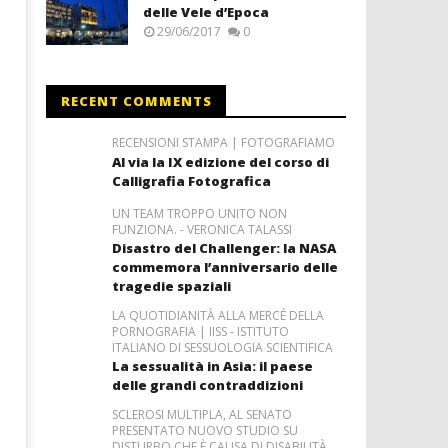
delle Vele d’Epoca
29/06/2017
0
RECENT COMMENTS
RECENSIONI STAMPA | FOTOGRAFIAMO
Al via la IX edizione del corso di
Calligrafia Fotografica
UN TEAM TROPPO UNITO NON
FUNZIONA. - VERONICA TALASSI
Disastro del Challenger: la NASA
commemora l’anniversario delle
tragedie spaziali
LA QUOTIDIANITÀ ALLA MERCÉ DELLA
PORNOGRAFIA | IISS - ISTITUTO
ITALIANO DI SESSUOLOGIA SCIENTIFICA
La sessualità in Asia: il paese
delle grandi contraddizioni
SCLEROSI MULTIPLA, AL SENATO
PRESENTATO NUOVO STUDIO SU
DISTURBO CHE È CAUSA DI DISABILITÀ