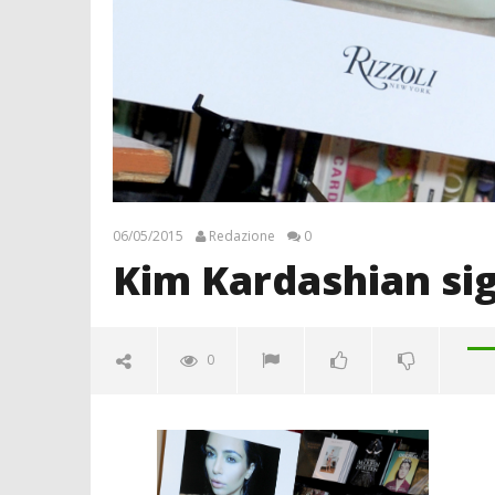
06/05/2015
Redazione
0
Kim Kardashian sign
0
Kim Kardashian signs copies cf
‘Selfish’
06/05/2015
Redazione