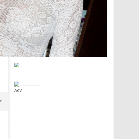
___________
Adv