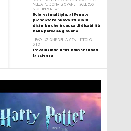
NELLA PERSONA GIOVANE | SCLEROSI
MULTIPLA NEWS
Sclerosi multipla, al Senato
presentato nuovo studio su
disturbo che è causa di disabilità
nella persona giovane
L’EVOLUZIONE DELLA VITA – TITOLO
SITO
L’evoluzione dell’uomo secondo
la scienza