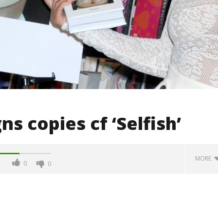
s copies cf ‘Selfish’
MORE
0
0