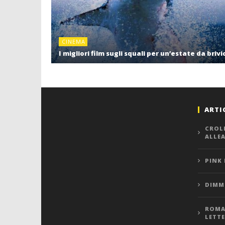
CINEMA
I migliori film sugli squali per un’estate da brivi
ARTI
CROL
ALLE
PINK
DIMMI
ROMA,
LETT