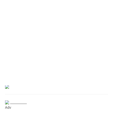
___________
Adv