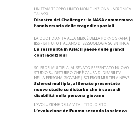
UN TEAM TROPPO UNITO NON FUNZIONA. - VERONICA
TALASSI
Disastro del Challenger: la NASA commemora
l’anniversario delle tragedie spaziali
LA QUOTIDIANITÀ ALLA MERCÉ DELLA PORNOGRAFIA |
IISS - ISTITUTO ITALIANO DI SESSUOLOGIA SCIENTIFICA
La sessualità in Asia: il paese delle grandi
contraddizioni
SCLEROSI MULTIPLA, AL SENATO PRESENTATO NUOVO
STUDIO SU DISTURBO CHE È CAUSA DI DISABILITÀ
NELLA PERSONA GIOVANE | SCLEROSI MULTIPLA NEWS
Sclerosi multipla, al Senato presentato
nuovo studio su disturbo che è causa di
disabilità nella persona giovane
L’EVOLUZIONE DELLA VITA – TITOLO SITO
L’evoluzione dell’uomo secondo la scienza