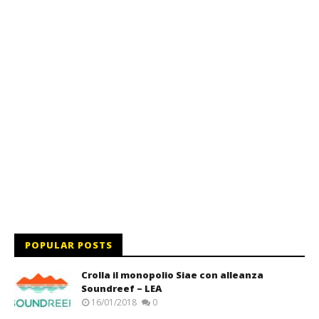
POPULAR POSTS
Crolla il monopolio Siae con alleanza
Soundreef – LEA
16/01/2018
0