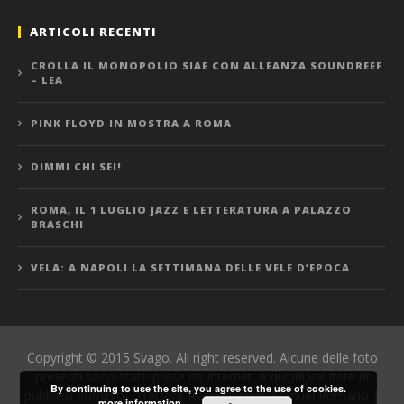
ARTICOLI RECENTI
CROLLA IL MONOPOLIO SIAE CON ALLEANZA SOUNDREEF
– LEA
PINK FLOYD IN MOSTRA A ROMA
DIMMI CHI SEI!
ROMA, IL 1 LUGLIO JAZZ E LETTERATURA A PALAZZO
BRASCHI
VELA: A NAPOLI LA SETTIMANA DELLE VELE D’EPOCA
Copyright © 2015 Svago. All right reserved. Alcune delle foto
presenti sono state prese da Internet, e quindi valutate di
By continuing to use the site, you agree to the use of cookies.
pubblico dominio. Direttore Responsabile: Manuel Romano |
more information