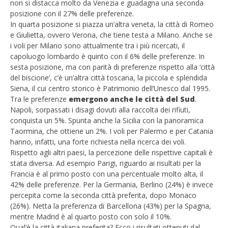
NOW VIEWING
non si distacca molto da Venezia e guadagna una seconda
posizione con il 27% delle preferenze.
La citta’ italiana piu’ bella secondo gli inglesi?
In quarta posizione si piazza un’altra veneta, la città di Romeo
Venezia
e Giulietta, ovvero Verona, che tiene testa a Milano. Anche se
Cro
30/08/2011
i voli per Milano sono attualmente tra i più ricercati, il
LE
Redazione
capoluogo lombardo è quinto con il 6% delle preferenze. In
30/
sesta posizione, ma con parità di preferenze rispetto alla ‘città
R
del biscione’, c’è un’altra città toscana, la piccola e splendida
Siena, il cui centro storico è Patrimonio dell’Unesco dal 1995.
Tra le preferenze
emergono anche le città del Sud
.
Napoli, sorpassati i disagi dovuti alla raccolta dei rifiuti,
conquista un 5%. Spunta anche la Sicilia con la panoramica
Taormina, che ottiene un 2%. I voli per Palermo e per Catania
hanno, infatti, una forte richiesta nella ricerca dei voli.
Rispetto agli altri paesi, la percezione delle rispettive capitali è
stata diversa. Ad esempio Parigi, riguardo ai risultati per la
Francia è al primo posto con una percentuale molto alta, il
42% delle preferenze. Per la Germania, Berlino (24%) è invece
percepita come la seconda città preferita, dopo Monaco
(26%). Netta la preferenza di Barcellona (43%) per la Spagna,
mentre Madrid è al quarto posto con solo il 10%.
Qual’è la città italiana preferita? Ecco i risultati ottenuti dal