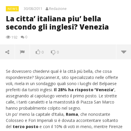
30/08/2011
Redazione
NEWS
La citta’ italiana piu’ bella
secondo gli inglesi? Venezia
0
192
0
0
Se dovessero chiedervi qual è la città più bella, che cosa
rispondereste? Skyscanner.it, sito specializzato nelle offerte
voli, rivela in un sondaggio quali sono i luoghi del Belpaese
preferiti dai turisti inglesi.
Il 28% ha risposto ‘Venezia’
,
assegnando al capoluogo veneto il primo posto. Le strette
calle, i tanti canaletti e la maestosità di Piazza San Marco
hanno probabilmente colpito nel segno.
Un po’ meno la capitale d’Italia,
Roma
, che nonostante
Colosseo e Fori Imperiali si è dovuta accontentare soltanto
del
terzo posto
e con il 10% di voti in meno, mentre Firenze