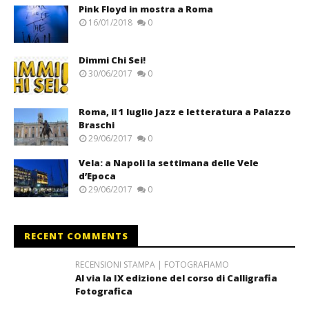
Pink Floyd in mostra a Roma
16/01/2018
0
Dimmi Chi Sei!
30/06/2017
0
Roma, il 1 luglio Jazz e letteratura a Palazzo
Braschi
29/06/2017
0
Vela: a Napoli la settimana delle Vele
d’Epoca
29/06/2017
0
RECENT COMMENTS
RECENSIONI STAMPA | FOTOGRAFIAMO
Al via la IX edizione del corso di Calligrafia
Fotografica