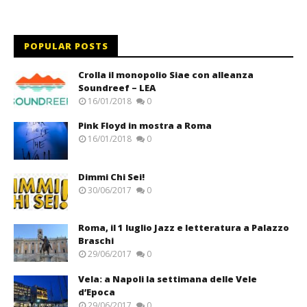
POPULAR POSTS
Crolla il monopolio Siae con alleanza
Soundreef – LEA
16/01/2018
0
Pink Floyd in mostra a Roma
16/01/2018
0
Dimmi Chi Sei!
30/06/2017
0
Roma, il 1 luglio Jazz e letteratura a Palazzo
Braschi
29/06/2017
0
Vela: a Napoli la settimana delle Vele
d’Epoca
29/06/2017
0