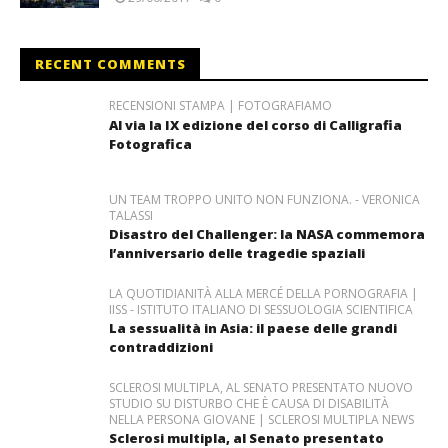
RECENT COMMENTS
RECENSIONI STAMPA | FOTOGRAFIAMO
Al via la IX edizione del corso di Calligrafia
Fotografica
UN TEAM TROPPO UNITO NON FUNZIONA. - VERONICA
TALASSI
Disastro del Challenger: la NASA commemora
l’anniversario delle tragedie spaziali
LA QUOTIDIANITÀ ALLA MERCÉ DELLA PORNOGRAFIA |
IISS - ISTITUTO ITALIANO DI SESSUOLOGIA SCIENTIFICA
La sessualità in Asia: il paese delle grandi
contraddizioni
SCLEROSI MULTIPLA, AL SENATO PRESENTATO NUOVO
STUDIO SU DISTURBO CHE È CAUSA DI DISABILITÀ
NELLA PERSONA GIOVANE | SCLEROSI MULTIPLA NEWS
Sclerosi multipla, al Senato presentato