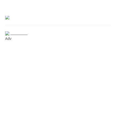
___________
Adv