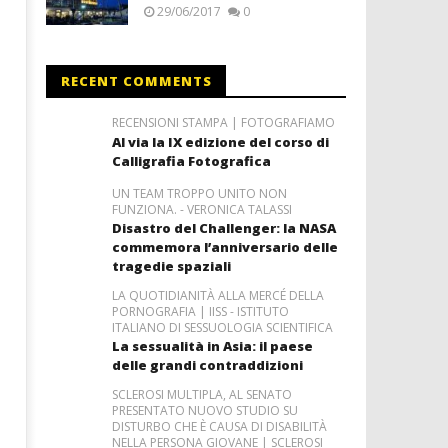
29/06/2017
0
RECENT COMMENTS
RECENSIONI STAMPA | FOTOGRAFIAMO
Al via la IX edizione del corso di
Calligrafia Fotografica
UN TEAM TROPPO UNITO NON
FUNZIONA. - VERONICA TALASSI
Disastro del Challenger: la NASA
commemora l’anniversario delle
tragedie spaziali
LA QUOTIDIANITÀ ALLA MERCÉ DELLA
PORNOGRAFIA | IISS - ISTITUTO
ITALIANO DI SESSUOLOGIA SCIENTIFICA
La sessualità in Asia: il paese
delle grandi contraddizioni
SCLEROSI MULTIPLA, AL SENATO
PRESENTATO NUOVO STUDIO SU
DISTURBO CHE È CAUSA DI DISABILITÀ
NELLA PERSONA GIOVANE | SCLEROSI