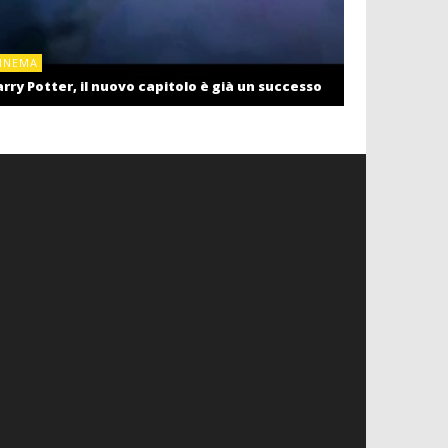
CINEMA
INEMA
Cinema: il r
rry Potter, il nuovo capitolo è già un successo
settembre c