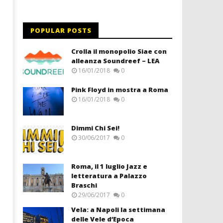
POPULAR POSTS
Crolla il monopolio Siae con
alleanza Soundreef – LEA
16/01/2018
0
Pink Floyd in mostra a Roma
16/01/2018
0
Dimmi Chi Sei!
30/06/2017
0
Roma, il 1 luglio Jazz e
letteratura a Palazzo
Braschi
29/06/2017
0
Vela: a Napoli la settimana
delle Vele d’Epoca