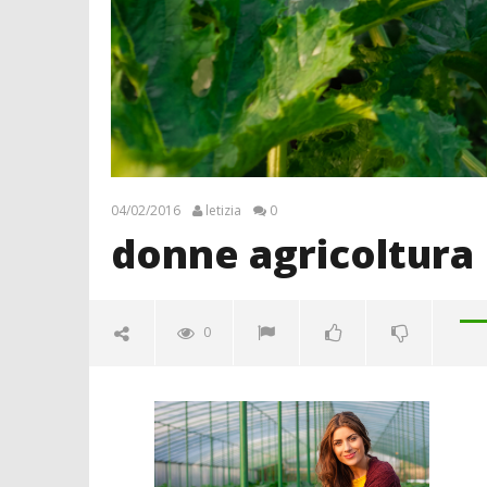
04/02/2016
letizia
0
donne agricoltura
0
donne agricoltura
04/02/2016
letizia