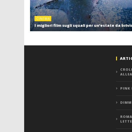
CINEMA
I migliori film sugli squali per un’estate da brivi
ARTI
CROL
ALLE
PINK
DIMMI
ROMA,
LETT