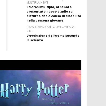
MULTIPLA NEWS
Sclerosi multipla, al Senato
presentato nuovo studio su
disturbo che è causa di disabilità
nella persona giovane
L’EVOLUZIONE DELLA VITA – TITOLO
SITO
L’evoluzione dell’uomo secondo
la scienza