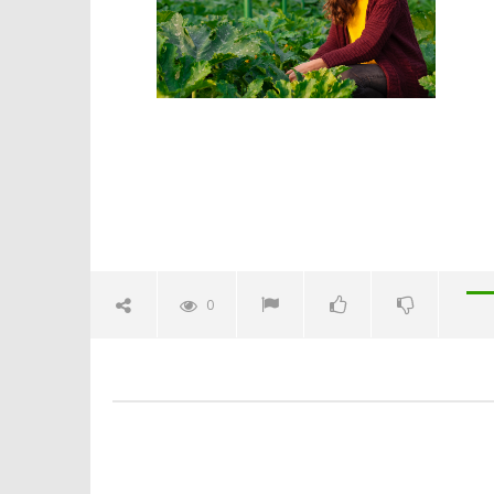
Crolla il
alleanza 
04/02/2016
letizia
0