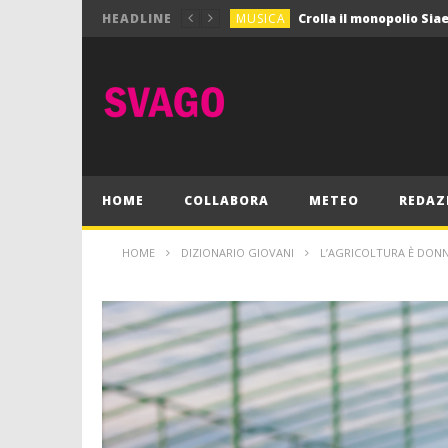
MUSICA
HEADLINE
MUSICA
Pink Floyd in mostra a
GIOCHI
Dimmi Chi Sei!
CULTURA
SPORT
Vela: a Napoli la settim
MUSICA
HOME
COLLABORA
METEO
REDAZ
HOME
DIZIONARIO GIOVANI
L’AGRICOLTURA È DONN