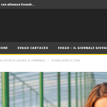
Crolla il monopolio Siae con alleanza Soundreef – LEA
 Roma
Roma, il 1 luglio Jazz e letteratura a Palazzo Braschi
ana delle Vele d’Epoca
Crolla il monopolio Siae con alleanza Soundreef – LEA
IONE
SVAGO CARTACEO
SVAGO – IL GIORNALE GIOVA
A, BOOM DI LAVORO AL FEMMINILE
DONNE AGRICOLTURA