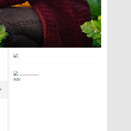
___________
Adv