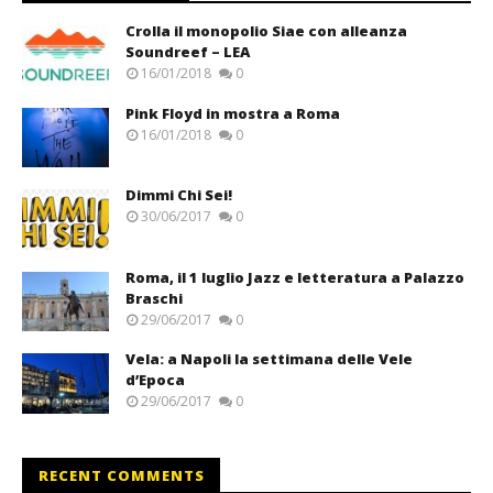
Crolla il monopolio Siae con alleanza
Soundreef – LEA
16/01/2018
0
Pink Floyd in mostra a Roma
16/01/2018
0
Dimmi Chi Sei!
30/06/2017
0
Roma, il 1 luglio Jazz e letteratura a Palazzo
Braschi
29/06/2017
0
Vela: a Napoli la settimana delle Vele
d’Epoca
29/06/2017
0
RECENT COMMENTS