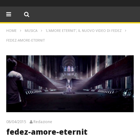
HOME
MUSICA
'L'AMORE ETERNIT', IL NUOVO VIDEO DI FEDEZ
FEDEZ-AMORE-ETERNIT
08/04/2015
Redazione
fedez-amore-eternit