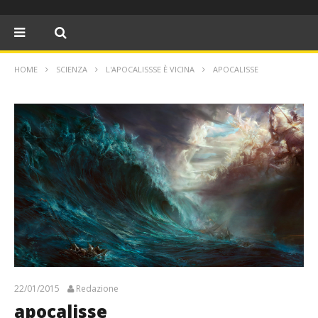
HOME
SCIENZA
L'APOCALISSSE È VICINA
APOCALISSE
22/01/2015
Redazione
apocalisse