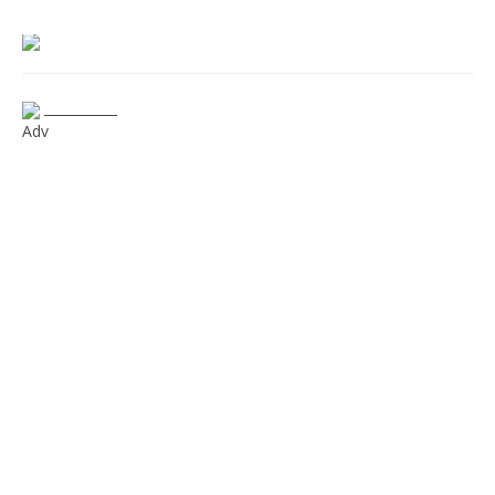
___________
Adv