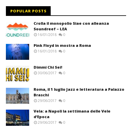
POPULAR POSTS
Crolla il monopolio Siae con alleanza
Soundreef – LEA
16/01/2018
0
Pink Floyd in mostra a Roma
16/01/2018
0
Dimmi Chi Sei!
30/06/2017
0
Roma, il 1 luglio Jazz e letteratura a Palazzo
Braschi
29/06/2017
0
Vela: a Napoli la settimana delle Vele
d’Epoca
29/06/2017
0