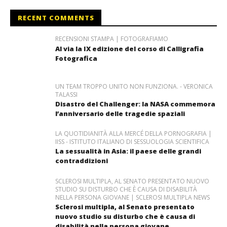
RECENT COMMENTS
RECENSIONI STAMPA | FOTOGRAFIAMO
Al via la IX edizione del corso di Calligrafia
Fotografica
UN TEAM TROPPO UNITO NON FUNZIONA. - VERONICA
TALASSI
Disastro del Challenger: la NASA commemora
l’anniversario delle tragedie spaziali
LA QUOTIDIANITÀ ALLA MERCÉ DELLA PORNOGRAFIA |
IISS - ISTITUTO ITALIANO DI SESSUOLOGIA SCIENTIFICA
La sessualità in Asia: il paese delle grandi
contraddizioni
SCLEROSI MULTIPLA, AL SENATO PRESENTATO NUOVO
STUDIO SU DISTURBO CHE È CAUSA DI DISABILITÀ
NELLA PERSONA GIOVANE | SCLEROSI MULTIPLA NEWS
Sclerosi multipla, al Senato presentato
nuovo studio su disturbo che è causa di
disabilità nella persona giovane