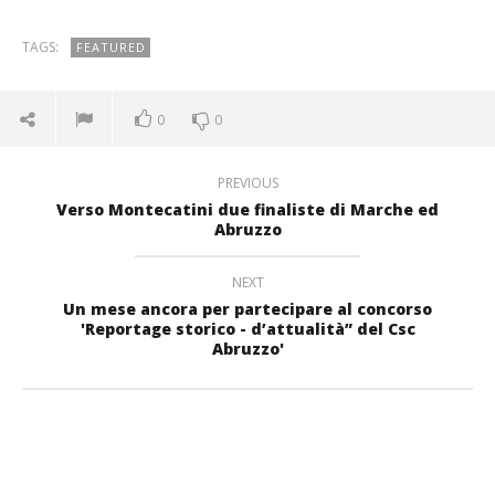
TAGS:
FEATURED
0
0
PREVIOUS
Verso Montecatini due finaliste di Marche ed
Abruzzo
NEXT
Un mese ancora per partecipare al concorso
'Reportage storico - d’attualità” del Csc
Abruzzo'