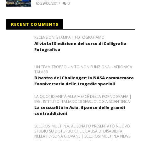
29/06/2017
0
RECENT COMMENTS
RECENSIONI STAMPA | FOTOGRAFIAMO
Al via la IX edizione del corso di Calligrafia
Fotografica
UN TEAM TROPPO UNITO NON FUNZIONA. - VERONICA
TALASSI
Disastro del Challenger: la NASA commemora
l’anniversario delle tragedie spaziali
LA QUOTIDIANITÀ ALLA MERCÉ DELLA PORNOGRAFIA |
IISS - ISTITUTO ITALIANO DI SESSUOLOGIA SCIENTIFICA
La sessualità in Asia: il paese delle grandi
contraddizioni
SCLEROSI MULTIPLA, AL SENATO PRESENTATO NUOVO
STUDIO SU DISTURBO CHE È CAUSA DI DISABILITÀ
NELLA PERSONA GIOVANE | SCLEROSI MULTIPLA NEWS