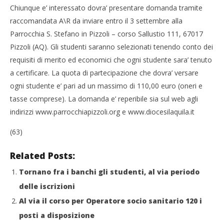
Chiunque e’ interessato dovra’ presentare domanda tramite
L’Aquila: 12 posti letto dalla parrocchia di Pizzoli per
raccomandata A\R da inviare entro il 3 settembre alla
gli studenti
Parrocchia S. Stefano in Pizzoli – corso Sallustio 111, 67017
06/08/2012
Cro
Pizzoli (AQ). Gli studenti saranno selezionati tenendo conto dei
Redazione
LE
requisiti di merito ed economici che ogni studente sara’ tenuto
06/
R
a certificare. La quota di partecipazione che dovra’ versare
ogni studente e’ pari ad un massimo di 110,00 euro (oneri e
tasse comprese). La domanda e’ reperibile sia sul web agli
indirizzi www.parrocchiapizzoli.org e www.diocesilaquila.it
(63)
Related Posts:
Tornano fra i banchi gli studenti, al via periodo
delle iscrizioni
Al via il corso per Operatore socio sanitario 120 i
posti a disposizione