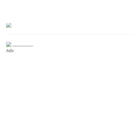
___________
Adv