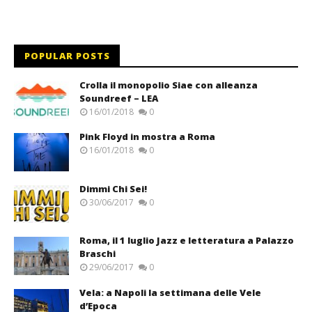
POPULAR POSTS
Crolla il monopolio Siae con alleanza
Soundreef – LEA
16/01/2018
0
Pink Floyd in mostra a Roma
16/01/2018
0
Dimmi Chi Sei!
30/06/2017
0
Roma, il 1 luglio Jazz e letteratura a Palazzo
Braschi
29/06/2017
0
Vela: a Napoli la settimana delle Vele
d’Epoca