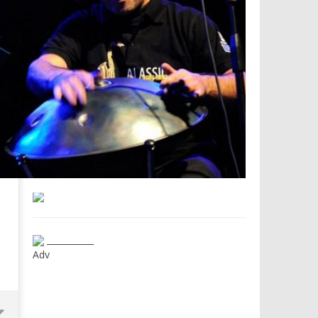
___________
Adv