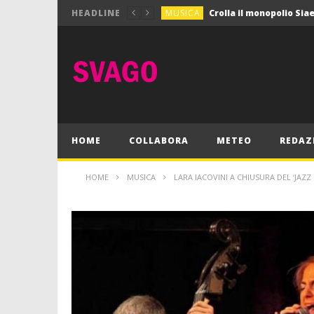
MUSICA
HEADLINE
MUSICA
Pink Floyd in mostra a
GIOCHI
Dimmi Chi Sei!
CULTURA
SPORT
Vela: a Napoli la settim
MUSICA
HOME
COLLABORA
METEO
REDAZ
HOME
MUSICA
LARA IACOVINI A CHIUSURA DEL ‘JAZZ