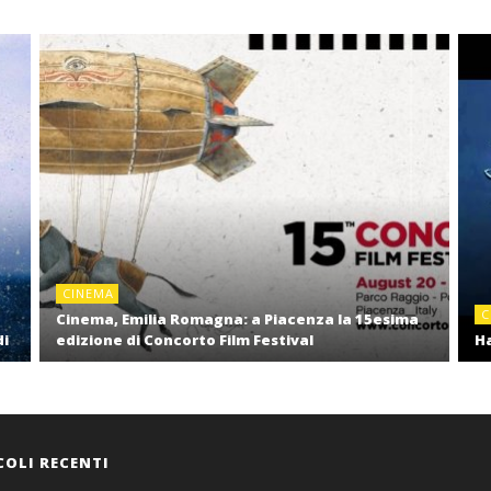
CINEMA
C
Cinema, Emilia Romagna: a Piacenza la 15esima
di
edizione di Concorto Film Festival
Ha
COLI RECENTI