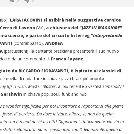
0
0
uito),
LARA IACOVINI si esibirà nella suggestiva cornice
Cerro di Laveno
(Va)
, a chiusura del “
JAZZ IN MAGGIORE
”
inascenze, e parte del circuito Interreg “
Interpretando
VANTI
(contrabbasso),
ANDREA
IA
(percussioni), la cantante bresciana presenterà il suo nuovo
rodotto da un commento di
Franco Fayenz
.
giato da RICCARDO FIORAVANTI, è ispirato ai classici di
 monopolio Siae con
Pink Floyd in mostra a Roma
 è quella di riadattare in chiave jazz i brani più popolari
Soundreef - LEA
01/08/2011
my life
,
I wish
,
Master Blaster
, al più recente
Sweetest somebody I
Redazione
e
 Gershwin
in chiave pop, soul, funk and r&b.
vie Wonder significava per noi incontrare e rapportarsi alle pietre
o, forse, di perderci. Da dove iniziare, allora, se non da quella
tonia con il mood di chi ascolti? Dapprima istintivamente, via via in
 stato rielaborato ma in consonanza con l’idea iniziale, quella di