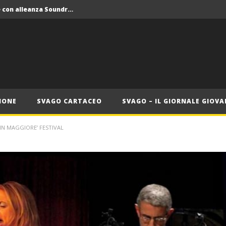
Crolla il monopolio Siae con alleanza Soundreef – LEA
 Roma
Roma, il 1 luglio Jazz e letteratura a Palazzo Braschi
ana delle Vele d’Epoca
Crolla il monopolio Siae con alleanza Soundreef – LEA
IONE
SVAGO CARTACEO
SVAGO – IL GIORNALE GIOVA
 IN MAGGIORE’ FESTIVAL