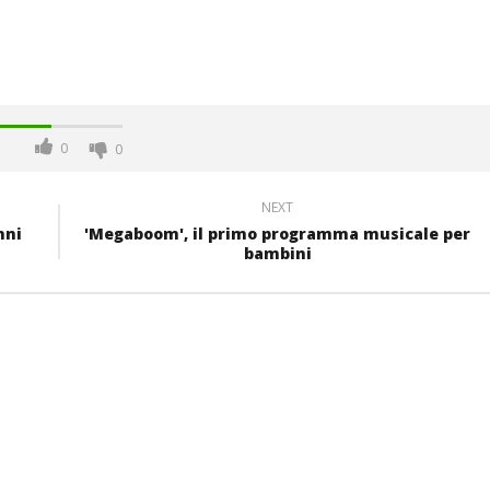
0
0
NEXT
nni
'Megaboom', il primo programma musicale per
bambini