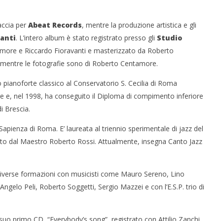
accia per
Abeat Records
, mentre la produzione artistica e gli
vanti
. L’intero album è stato registrato presso gli
Studio
more e Riccardo Fioravanti e masterizzato da Roberto
 mentre le fotografie sono di Roberto Centamore.
 pianoforte classico al Conservatorio S. Cecilia di Roma
 e, nel 1998, ha conseguito il Diploma di compimento inferiore
i Brescia.
Sapienza di Roma. E’ laureata al triennio sperimentale di jazz del
etto dal Maestro Roberto Rossi. Attualmente, insegna Canto Jazz
 diverse formazioni con musicisti come Mauro Sereno, Lino
Angelo Peli, Roberto Soggetti, Sergio Mazzei e con l’E.S.P. trio di
 suo primo CD, “Everybody’s song”, registrato con Attilio Zanchi,