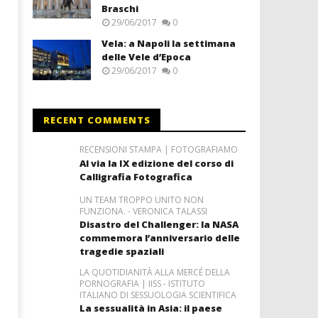
Braschi
29/06/2017
0
Vela: a Napoli la settimana
delle Vele d’Epoca
29/06/2017
0
RECENT COMMENTS
RECENSIONI STAMPA | FOTOGRAFIAMO
Al via la IX edizione del corso di
Calligrafia Fotografica
UN TEAM TROPPO UNITO NON
FUNZIONA. - VERONICA TALASSI
Disastro del Challenger: la NASA
commemora l’anniversario delle
tragedie spaziali
LA QUOTIDIANITÀ ALLA MERCÉ DELLA
PORNOGRAFIA | IISS - ISTITUTO
ITALIANO DI SESSUOLOGIA SCIENTIFICA
La sessualità in Asia: il paese