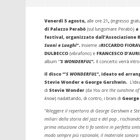
Venerdì 5 agosto,
alle ore 21
,
(ingresso grat
di Palazzo Perabò
(sul lungomare Perabò)
a 
NOW VIEWING
festival, organizzato dall’Associazione R
Suoni e Luoghi
”.
Insieme a
RICCARDO FIORA
Lara Iacovini a chiusura del ‘Jazz
in Maggiore’ Festival
DULBECCO
(vibrafono)
e
FRANCESCO D’AUR
01/08/2011
album “
’S WONDERFUL
”
.
Il concerto verrà int
Redazione
Il disco “’
S WONDERFUL
”, ideato ed arran
Crolla il
Stevie Wonder e George Gershwin.
L’idea
alleanza 
di
Stevie Wonder
(da
You are the sunshine of 
01/08/2011
Redazion
know
) riadattando, di contro, i brani di
George
“
Rileggere il repertorio di George Gershwin e Ste
miliari della storia del jazz e del pop , rischiand
prima intuizione che ti fa sentire in perfetta sin
modo sempre più razionale, il materiale sonoro è