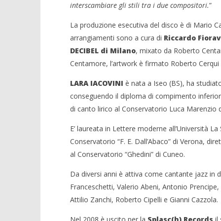
interscambiare gli stili tra i due compositori.
”
La produzione esecutiva del disco è di Mario C
arrangiamenti sono a cura di
Riccardo Fiora
DECIBEL di Milano
, mixato da Roberto Centa
Centamore, l’artwork è firmato Roberto Cerqui
LARA IACOVINI
è nata a Iseo (BS), ha studiato
conseguendo il diploma di compimento inferiore
di canto lirico al Conservatorio Luca Marenzio d
E’ laureata in Lettere moderne all’Università La 
Conservatorio “F. E. Dall’Abaco” di Verona, dir
al Conservatorio “Ghedini” di Cuneo.
Da diversi anni è attiva come cantante jazz in
Franceschetti, Valerio Abeni, Antonio Prencipe, 
Attilio Zanchi, Roberto Cipelli e Gianni Cazzola.
Nel 2008 è uscito per la
Splasc(h) Records
il