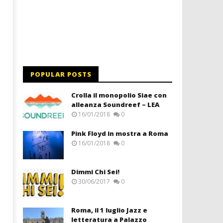
POPULAR POSTS
Crolla il monopolio Siae con
alleanza Soundreef – LEA
16/01/2018
0
Pink Floyd in mostra a Roma
16/01/2018
0
Dimmi Chi Sei!
30/06/2017
0
Roma, il 1 luglio Jazz e
letteratura a Palazzo