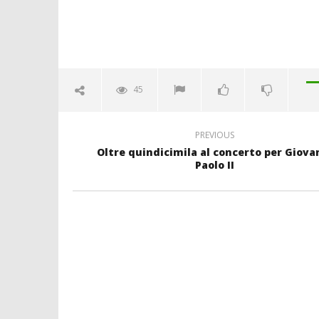
45
PREVIOUS
Oltre quindicimila al concerto per Giova
Paolo II