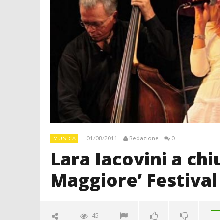
01/08/2011
Redazione
0
MUSICA
Lara Iacovini a chiu
Maggiore’ Festival
45