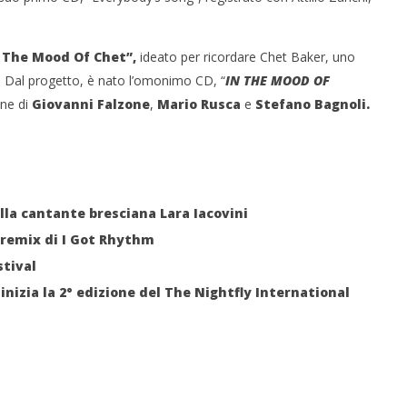
 The Mood Of Chet”,
ideato per ricordare Chet Baker, uno
o. Dal progetto, è nato l’omonimo CD, “
IN THE MOOD OF
one di
Giovanni Falzone
,
Mario Rusca
e
Stefano Bagnoli.
lla cantante bresciana Lara Iacovini
 remix di I Got Rhythm
stival
inizia la 2° edizione del The Nightfly International