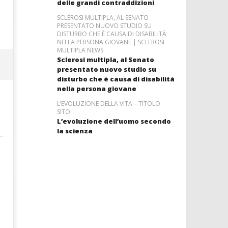
delle grandi contraddizioni
SCLEROSI MULTIPLA, AL SENATO
PRESENTATO NUOVO STUDIO SU
DISTURBO CHE È CAUSA DI DISABILITÀ
NELLA PERSONA GIOVANE | SCLEROSI
MULTIPLA NEWS
Sclerosi multipla, al Senato
presentato nuovo studio su
disturbo che è causa di disabilità
nella persona giovane
L’EVOLUZIONE DELLA VITA – TITOLO
SITO
L’evoluzione dell’uomo secondo
la scienza