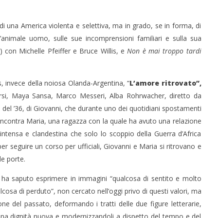
i una America violenta e selettiva, ma in grado, se in forma, di
’animale uomo, sulle sue incomprensioni familiari e sulla sua
 con Michelle Pfeiffer e Bruce Willis, e
Non è mai troppo tardi
is, invece della noiosa Olanda-Argentina, “
L’amore ritrovato”,
si, Maya Sansa, Marco Messeri, Alba Rohrwacher, diretto da
del ’36, di Giovanni, che durante uno dei quotidiani spostamenti
 incontra Maria, una ragazza con la quale ha avuto una relazione
intensa e clandestina che solo lo scoppio della Guerra d’Africa
 seguire un corso per ufficiali, Giovanni e Maria si ritrovano e
le porte.
ha saputo esprimere in immagini “qualcosa di sentito e molto
lcosa di perduto”, non cercato nell’oggi privo di questi valori, ma
one del passato, deformando i tratti delle due figure letterarie,
 una dignità nuova e modernizzandoli a dispetto del tempo e del