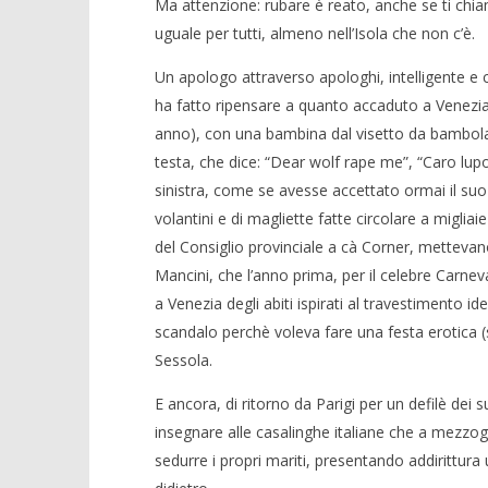
Ma attenzione: rubare è reato, anche se ti chia
uguale per tutti, almeno nell’Isola che non c’è.
Un apologo attraverso apologhi, intelligente e ca
ha fatto ripensare a quanto accaduto a Venezia
anno), con una bambina dal visetto da bambola 
testa, che dice: “Dear wolf rape me”, “Caro lupo
sinistra, come se avesse accettato ormai il suo
volantini e di magliette fatte circolare a migliaie 
del Consiglio provinciale a cà Corner, mettevano
Mancini, che l’anno prima, per il celebre Carn
a Venezia degli abiti ispirati al travestimento id
scandalo perchè voleva fare una festa erotica (
Sessola.
E ancora, di ritorno da Parigi per un defilè dei suo
insegnare alle casalinghe italiane che a mezzog
sedurre i propri mariti, presentando addirittura 