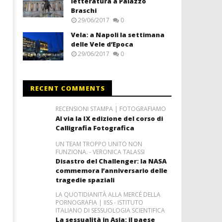
letteratura a Palazzo
Braschi
29/06/2017
0
Vela: a Napoli la settimana
delle Vele d’Epoca
29/06/2017
0
RECENT COMMENTS
RECENSIONI STAMPA | FOTOGRAFIAMO
Al via la IX edizione del corso di
Calligrafia Fotografica
UN TEAM TROPPO UNITO NON
FUNZIONA. - VERONICA TALASSI
Disastro del Challenger: la NASA
commemora l’anniversario delle
tragedie spaziali
LA QUOTIDIANITÀ ALLA MERCÉ DELLA
PORNOGRAFIA | IISS - ISTITUTO
ITALIANO DI SESSUOLOGIA SCIENTIFICA
La sessualità in Asia: il paese