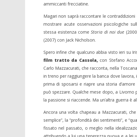
ammiccanti frecciatine.
Magari non saprà raccontare le contraddizioni d
mostrare acute osservazioni psicologiche sull
stessa esistenza come
Storia di noi due
(2000)
(2007) con Jack Nicholson.
Spero infine che qualcuno abbia visto ieri su Ir
film tratto da Cassola,
con Stefano Accor
Carlo Mazzacurati, che racconta, nella Toscana 
in treno per raggiungere la banca dove lavora,
prima di sposarsi e riapre una storia d’amore 
può spezzare. Qualche mese dopo, a Livorno per
la passione si riaccende. Ma un’altra guerra è al
Ancora una volta chapeau a Mazzacurati, che 
semplice”, la “profondità dei sentimenti”, e “qua
fissato nel passato, o meglio nella idealizzazi
attribuendo a lui una tenerezza nuova e a lei