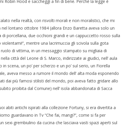
mi Robin Hood e saccheggi a fin di bene. Perché la legge è
lato nella realtà, con risvolti morali e non moralistici, che mi
 nel lontano ottobre 1984 (allora Enzo Baretta aveva solo un
di porcellana, due occhioni grandi e un cappuccetto rosso sulla
 violentami!”, mentre una lacrimuccia gli scivola sulla gota
 ruolo di vittima, in un messaggio stampato su migliaia di
nella città del Leone di S. Marco, indirizzate ai giudici, nell’ aula
 in scena, un po’ per scherzo e un po’ sul serio, un Fiorella
evale, aveva messo a rumore il mondo dell’ alta moda esponendo
eati dai più famosi stilisti del mondo, poi aveva fatto gridare allo
subito proibita dal Comune) nell’ isola abbandonata di Sacca
i abiti antichi ispirati alla collezione Fortuny, si era divertita a
iorno guardavano in Tv “Che fai, mangi?”, come si fa per
un sexi-grembiulino da cucina che lasciava vasti spazi aperti sul