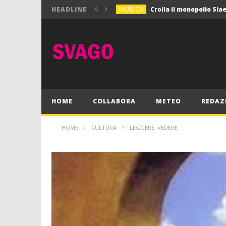
MUSICA
HEADLINE
MUSICA
Pink Floyd in mostra a
GIOCHI
Dimmi Chi Sei!
CULTURA
SPORT
Vela: a Napoli la settim
MUSICA
HOME
COLLABORA
METEO
REDAZ
HOME
CULTURA
LEGGERE, VEDERE