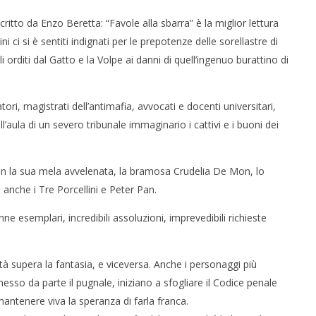
critto da Enzo Beretta: “Favole alla sbarra” è la miglior lettura
i ci si è sentiti indignati per le prepotenze delle sorellastre di
 orditi dal Gatto e la Volpe ai danni di quell’ingenuo burattino di
i, magistrati dell’antimafia, avvocati e docenti universitari,
ll’aula di un severo tribunale immaginario i cattivi e i buoni dei
 monopolio Siae con
Pink Floyd in mostra a Roma
Soundreef - LEA
10/07/2014
con la sua mela avvelenata, la bramosa Crudelia De Mon, lo
Redazione
 anche i Tre Porcellini e Peter Pan.
e
ne esemplari, incredibili assoluzioni, imprevedibili richieste
à supera la fantasia, e viceversa. Anche i personaggi più
 messo da parte il pugnale, iniziano a sfogliare il Codice penale
r mantenere viva la speranza di farla franca.