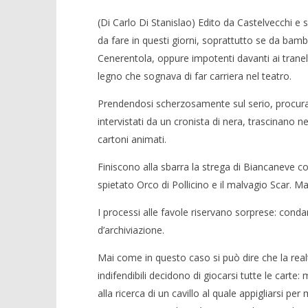
(Di Carlo Di Stanislao) Edito da Castelvecchi e s
da fare in questi giorni, soprattutto se da bambin
Cenerentola, oppure impotenti davanti ai tranelli
legno che sognava di far carriera nel teatro.
Prendendosi scherzosamente sul serio, procurator
NOW VIEWING
intervistati da un cronista di nera, trascinano ne
cartoni animati.
Crolla il
Leggere, vedere
alleanza 
10/07/2014
Finiscono alla sbarra la strega di Biancaneve 
10/07/2014
Redazione
spietato Orco di Pollicino e il malvagio Scar. Ma
Redazion
I processi alle favole riservano sorprese: condan
d’archiviazione.
Mai come in questo caso si può dire che la realt
indifendibili decidono di giocarsi tutte le carte:
alla ricerca di un cavillo al quale appigliarsi pe