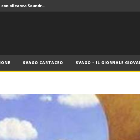
Crolla il monopolio Siae con alleanza Soundreef – LEA
 Roma
Roma, il 1 luglio Jazz e letteratura a Palazzo Braschi
ana delle Vele d’Epoca
Crolla il monopolio Siae con alleanza Soundreef – LEA
IONE
SVAGO CARTACEO
SVAGO – IL GIORNALE GIOVA