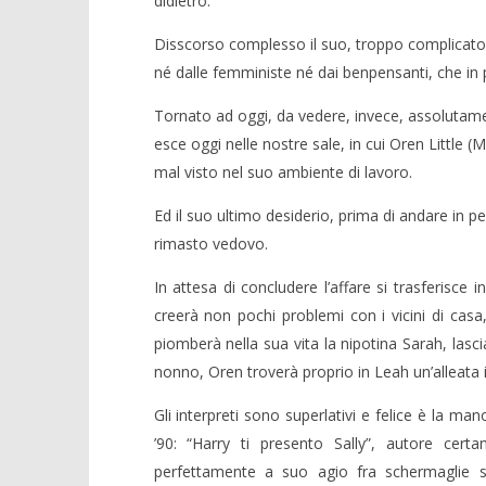
didietro.
Disscorso complesso il suo, troppo complicato p
né dalle femministe né dai benpensanti, che in
Tornato ad oggi, da vedere, invece, assolutame
esce oggi nelle nostre sale, in cui Oren Little 
mal visto nel suo ambiente di lavoro.
Ed il suo ultimo desiderio, prima di andare in pe
rimasto vedovo.
In attesa di concludere l’affare si trasferisce 
creerà non pochi problemi con i vicini di cas
piomberà nella sua vita la nipotina Sarah, lascia
nonno, Oren troverà proprio in Leah un’alleata 
Gli interpreti sono superlativi e felice è la ma
’90: “Harry ti presento Sally”, autore cer
perfettamente a suo agio fra schermaglie se