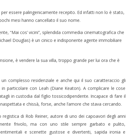
er essere palingenicamente recepito. Ed infatti non lo è stato,
 pochi mesi hanno cancellato il suo nome.
nte, “Mai cos’ vicini”, splendida commedia cinematografica che
(Michael Douglas) è un cinico e indisponente agente immobiliare
nsione, è vendere la sua villa, troppo grande per lui ora che è
in un complesso residenziale e anche qui il suo caratteraccio gli
a, in particolare con Leah (Diane Keaton). A complicare le cose
tagli in custodia dal figlio tossicodipendente. Incapace di fare il
inaspettata e chissà, forse, anche l’amore che stava cercando.
no registica di Rob Reiner, autore di uno dei capoavori degli anni
tamente frivolo, ma con uno stile sempre garbato e pulito,
ntimentali e scenette gustose e divertenti, sapida ironia e