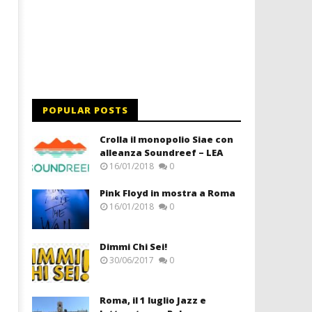
POPULAR POSTS
Crolla il monopolio Siae con
alleanza Soundreef – LEA
16/01/2018
0
Pink Floyd in mostra a Roma
16/01/2018
0
Dimmi Chi Sei!
30/06/2017
0
Roma, il 1 luglio Jazz e