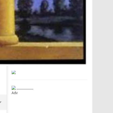
___________
Adv