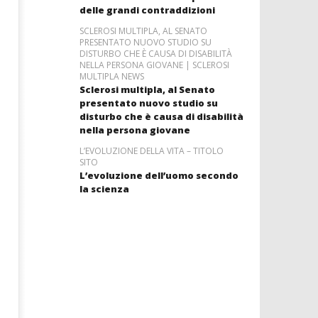
delle grandi contraddizioni
SCLEROSI MULTIPLA, AL SENATO
PRESENTATO NUOVO STUDIO SU
DISTURBO CHE È CAUSA DI DISABILITÀ
NELLA PERSONA GIOVANE | SCLEROSI
MULTIPLA NEWS
Sclerosi multipla, al Senato
presentato nuovo studio su
disturbo che è causa di disabilità
nella persona giovane
L’EVOLUZIONE DELLA VITA – TITOLO
SITO
L’evoluzione dell’uomo secondo
la scienza