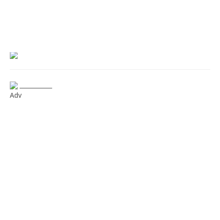
___________
Adv