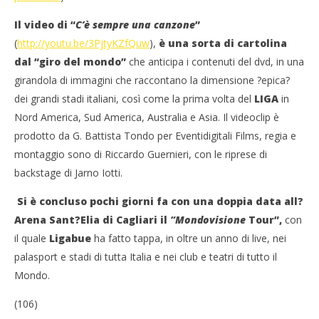
Il video di “
C’è sempre una canzone
”
(
http://youtu.be/3PjtyKZfQuw
),
è una sorta di cartolina
dal “giro del mondo”
che anticipa i contenuti del dvd, in una
girandola di immagini che raccontano la dimensione ?epica?
dei grandi stadi italiani, così come la prima volta del
LIGA
in
Nord America, Sud America, Australia e Asia. Il videoclip è
prodotto da G. Battista Tondo per Eventidigitali Films, regia e
montaggio sono di Riccardo Guernieri, con le riprese di
backstage di Jarno Iotti.
Si è concluso pochi giorni fa con una doppia data all?
Arena Sant?Elia di Cagliari il
“Mondovisione
Tour”,
con
il quale
Ligabue
ha fatto tappa, in oltre un anno di live, nei
palasport e stadi di tutta Italia e nei club e teatri di tutto il
Mondo.
(106)