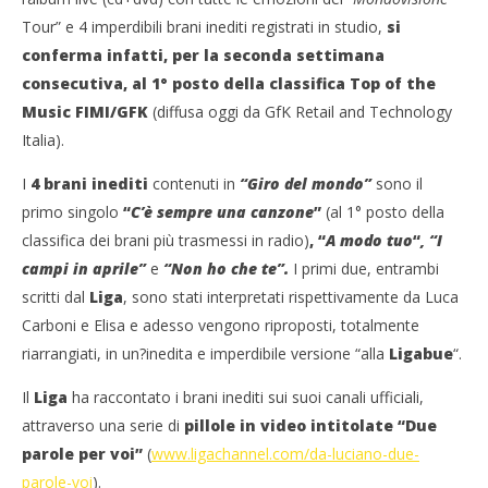
Tour” e 4 imperdibili brani inediti registrati in studio,
si
conferma infatti, per la seconda settimana
consecutiva, al 1° posto
della classifica Top of the
Music FIMI/GFK
(diffusa oggi da GfK Retail and Technology
Italia).
I
4 brani inediti
contenuti in
“Giro del mondo”
sono il
primo singolo
“
C’è sempre una canzone
”
(al 1° posto della
Cro
classifica dei brani più trasmessi in radio)
, “
A modo tuo
“
, “I
LE
campi in aprile”
e
“Non ho che te”.
I primi due, entrambi
30/
scritti dal
Liga
, sono stati interpretati rispettivamente da Luca
NOW VIEWING
R
Carboni e Elisa e adesso vengono riproposti, totalmente
Ligabue, 1mo in classifica con “Giro del Mondo”
riarrangiati, in un?inedita e imperdibile versione “alla
Ligabue
“.
30/04/2015
Redazione
Il
Liga
ha raccontato i brani inediti sui suoi canali ufficiali,
attraverso una serie di
pillole in video intitolate “Due
parole per voi”
(
www.ligachannel.com/da-luciano-due-
parole-voi
).