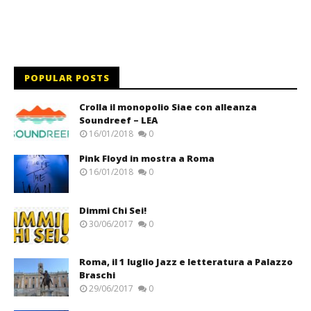
POPULAR POSTS
Crolla il monopolio Siae con alleanza
Soundreef – LEA
16/01/2018
0
Pink Floyd in mostra a Roma
16/01/2018
0
Dimmi Chi Sei!
30/06/2017
0
Roma, il 1 luglio Jazz e letteratura a Palazzo
Braschi
29/06/2017
0