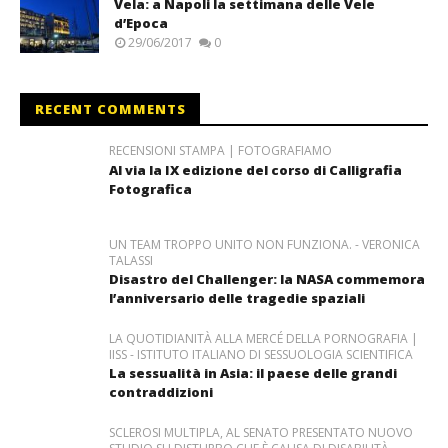
Vela: a Napoli la settimana delle Vele
d’Epoca
29/06/2017
0
RECENT COMMENTS
RECENSIONI STAMPA | FOTOGRAFIAMO
Al via la IX edizione del corso di Calligrafia
Fotografica
UN TEAM TROPPO UNITO NON FUNZIONA. - VERONICA
TALASSI
Disastro del Challenger: la NASA commemora
l’anniversario delle tragedie spaziali
LA QUOTIDIANITÀ ALLA MERCÉ DELLA PORNOGRAFIA |
IISS - ISTITUTO ITALIANO DI SESSUOLOGIA SCIENTIFICA
La sessualità in Asia: il paese delle grandi
contraddizioni
SCLEROSI MULTIPLA, AL SENATO PRESENTATO NUOVO