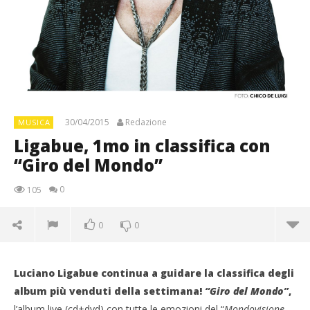
30/04/2015
Redazione
MUSICA
Ligabue, 1mo in classifica con
“Giro del Mondo”
0
105
0
0
Luciano Ligabue continua a guidare la classifica degli
album più venduti della settimana!
“Giro del Mondo”
,
l’album live (cd+dvd) con tutte le emozioni del “
Mondovisione