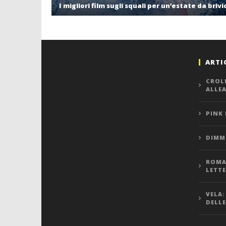
I migliori film sugli squali per un’estate da brivi
ARTI
CROL
ALLE
PINK
DIMMI
ROMA,
LETT
VELA:
DELLE