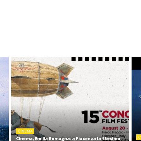
CINEMA
C
Cinema, Emilia Romagna: a Piacenza la 15esima