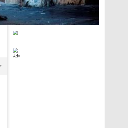
___________
Adv