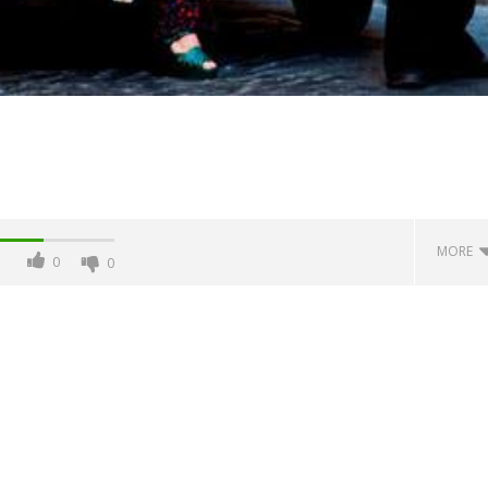
MORE
0
0