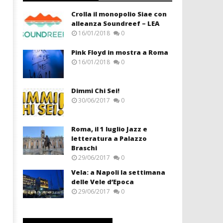
Crolla il monopolio Siae con
alleanza Soundreef – LEA
16/01/2018
0
Pink Floyd in mostra a Roma
16/01/2018
0
Dimmi Chi Sei!
30/06/2017
0
Roma, il 1 luglio Jazz e
letteratura a Palazzo
Braschi
29/06/2017
0
Vela: a Napoli la settimana
delle Vele d’Epoca
29/06/2017
0