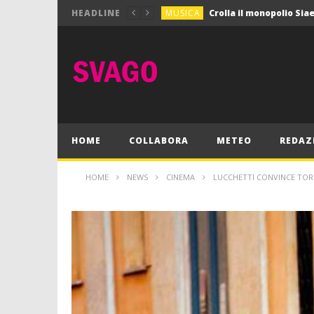
MUSICA
HEADLINE
MUSICA
Pink Floyd in mostra a
GIOCHI
Dimmi Chi Sei!
CULTURA
SPORT
Vela: a Napoli la settim
MUSICA
HOME
COLLABORA
METEO
REDAZ
HOME
NEWS
CINEMA
LUCCHETTI CONVINCE TO