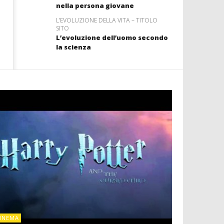
nella persona giovane
L’EVOLUZIONE DELLA VITA – TITOLO
SITO
L’evoluzione dell’uomo secondo
la scienza
CINEMA
INEMA
Cinema: il r