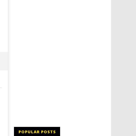
Dimmi Chi Sei!
Roma, il 1 luglio Jazz e le
a Palazzo Braschi
10/09/2013
Redazione
10/09/2013
Redazione
POPULAR POSTS