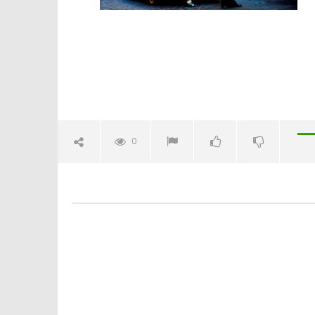
Crolla il
alleanza 
10/09/2013
Redazion
0