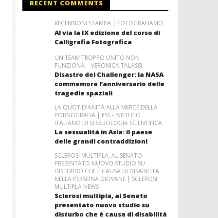
RECENT COMMENTS
RECENSIONI STAMPA | FOTOGRAFIAMO
Al via la IX edizione del corso di
Calligrafia Fotografica
UN TEAM TROPPO UNITO NON
FUNZIONA. - VERONICA TALASSI
Disastro del Challenger: la NASA
commemora l’anniversario delle
tragedie spaziali
LA QUOTIDIANITÀ ALLA MERCÉ DELLA
PORNOGRAFIA | IISS - ISTITUTO
ITALIANO DI SESSUOLOGIA SCIENTIFICA
La sessualità in Asia: il paese
delle grandi contraddizioni
SCLEROSI MULTIPLA, AL SENATO
PRESENTATO NUOVO STUDIO SU
DISTURBO CHE È CAUSA DI DISABILITÀ
NELLA PERSONA GIOVANE | SCLEROSI
MULTIPLA NEWS
Sclerosi multipla, al Senato
presentato nuovo studio su
disturbo che è causa di disabilità