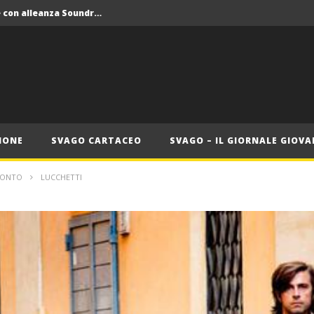
Crolla il monopolio Siae con alleanza Soundreef – LEA
 Roma
Roma, il 1 luglio Jazz e letteratura a Palazzo Braschi
ana delle Vele d’Epoca
Crolla il monopolio Siae con alleanza Soundreef – LEA
IONE
SVAGO CARTACEO
SVAGO – IL GIORNALE GIOVA
RONTO
LUCCHETTI