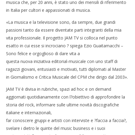
musica che, per 20 anni, è stato uno dei mensili di riferimento
in Italia per cultori e appassionati di musica.
«La musica e la televisione sono, da sempre, due grandi
NOW VIEWING
passioni tanto da essere diventate parti integranti della mia
vita professionale. Il progetto JAM TV si colloca nel punto
lunedì 29 febbraio Festa di presentazione della web
Cro
esatto in cui esse si incrociano ? spiega Ezio Guaitamacchi –
tv jam tv
LE
Sono felice e orgoglioso di dare vita a
18/02/2016
18/
letizia
l
questa nuova iniziativa editorial-musicale con uno staff di
ragazzi giovani, entusiasti e motivati, tutti diplomati al Master
in Giornalismo e Critica Musicale del CPM che dirigo dal 2003».
JAM TV è divisa in rubriche, spazi ad hoc e on demand
aggiornati quotidianamente con l?obiettivo di approfondire la
storia del rock, informare sulle ultime novità discografiche
italiane e internazionali,
far conoscere gruppi e artisti con interviste e ?faccia a faccia?,
svelare i dietro le quinte del music business e i suoi