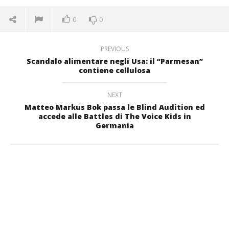
0
0
PREVIOUS
Scandalo alimentare negli Usa: il “Parmesan”
contiene cellulosa
NEXT
Matteo Markus Bok passa le Blind Audition ed
accede alle Battles di The Voice Kids in