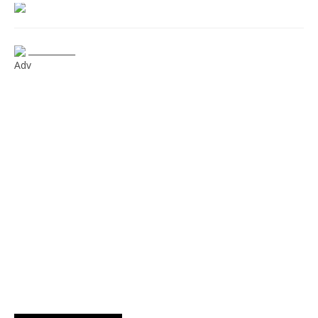
___________
Adv