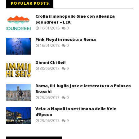
POPULAR POSTS
Crolla il monopolio Siae con alleanza
Soundreef – LEA
16/01/2018
0
Pink Floyd in mostra a Roma
16/01/2018
0
Dimmi Chi Sei!
30/06/2017
0
Roma, il 1 luglio Jazz e letteratura a Palazzo
Braschi
29/06/2017
0
Vela: a Napoli la settimana delle Vele
d’Epoca
29/06/2017
0