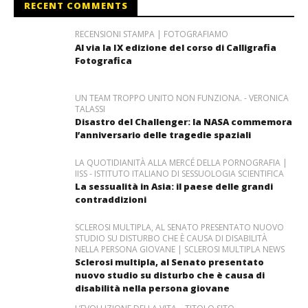
RECENT COMMENTS
RECENSIONI STAMPA | FOTOGRAFIAMO
Al via la IX edizione del corso di Calligrafia
Fotografica
UN TEAM TROPPO UNITO NON FUNZIONA. - VERONICA
TALASSI
Disastro del Challenger: la NASA commemora
l’anniversario delle tragedie spaziali
LA QUOTIDIANITÀ ALLA MERCÉ DELLA PORNOGRAFIA |
IISS - ISTITUTO ITALIANO DI SESSUOLOGIA SCIENTIFICA
La sessualità in Asia: il paese delle grandi
contraddizioni
SCLEROSI MULTIPLA, AL SENATO PRESENTATO NUOVO
STUDIO SU DISTURBO CHE È CAUSA DI DISABILITÀ
NELLA PERSONA GIOVANE | SCLEROSI MULTIPLA NEWS
Sclerosi multipla, al Senato presentato
nuovo studio su disturbo che è causa di
disabilità nella persona giovane