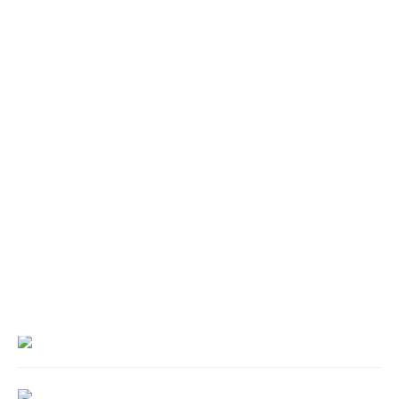
___________