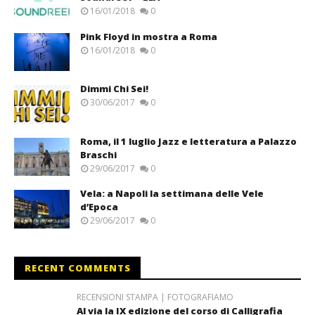
16/01/2018
0
Pink Floyd in mostra a Roma
16/01/2018
0
Dimmi Chi Sei!
30/06/2017
0
Roma, il 1 luglio Jazz e letteratura a Palazzo
Braschi
29/06/2017
0
Vela: a Napoli la settimana delle Vele
d’Epoca
29/06/2017
0
RECENT COMMENTS
RECENSIONI STAMPA | FOTOGRAFIAMO
Al via la IX edizione del corso di Calligrafia