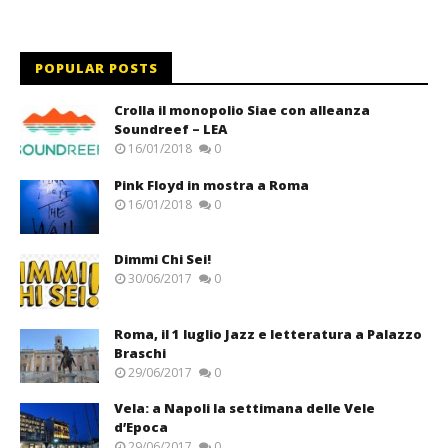
POPULAR POSTS
Crolla il monopolio Siae con alleanza
Soundreef – LEA
16/01/2018
0
Pink Floyd in mostra a Roma
16/01/2018
0
Dimmi Chi Sei!
30/06/2017
0
Roma, il 1 luglio Jazz e letteratura a Palazzo
Braschi
29/06/2017
0
Vela: a Napoli la settimana delle Vele
d’Epoca
29/06/2017
0