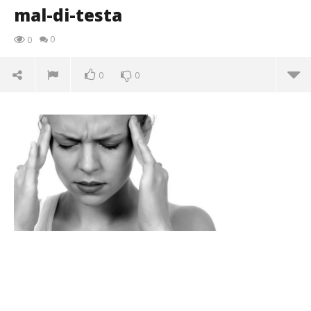
mal-di-testa
0
0
0
0
mal-di-testa
25/02/2016
letizia