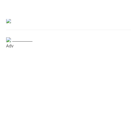
___________
Adv