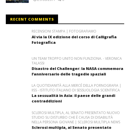
RECENT COMMENTS
RECENSIONI STAMPA | FOTOGRAFIAMO
Al via la IX edizione del corso di Calligrafia
Fotografica
UN TEAM TROPPO UNITO NON FUNZIONA. - VERONICA
TALASSI
Disastro del Challenger: la NASA commemora
l’anniversario delle tragedie spaziali
LA QUOTIDIANITÀ ALLA MERCÉ DELLA PORNOGRAFIA |
IISS - ISTITUTO ITALIANO DI SESSUOLOGIA SCIENTIFICA
La sessualità in Asia: il paese delle grandi
contraddizioni
SCLEROSI MULTIPLA, AL SENATO PRESENTATO NUOVO
STUDIO SU DISTURBO CHE È CAUSA DI DISABILITÀ
NELLA PERSONA GIOVANE | SCLEROSI MULTIPLA NEWS
Sclerosi multipla, al Senato presentato