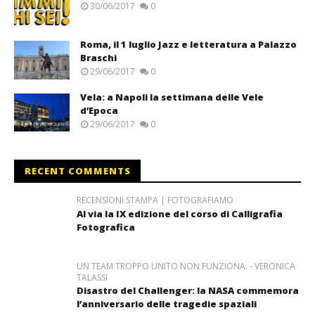
30/06/2017
0
Roma, il 1 luglio Jazz e letteratura a Palazzo
Braschi
29/06/2017
0
Vela: a Napoli la settimana delle Vele
d’Epoca
29/06/2017
0
RECENT COMMENTS
RECENSIONI STAMPA | FOTOGRAFIAMO
Al via la IX edizione del corso di Calligrafia
Fotografica
UN TEAM TROPPO UNITO NON FUNZIONA. - VERONICA
TALASSI
Disastro del Challenger: la NASA commemora
l’anniversario delle tragedie spaziali