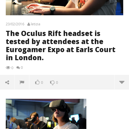
23/02/2016
letizia
The Oculus Rift headset is
tested by attendees at the
Eurogamer Expo at Earls Court
in London.
0
0
0
0
The Oculus Rift headset is tested by attendees at
the Eurogamer Expo at Earls Court in London.
23/02/2016
letizia