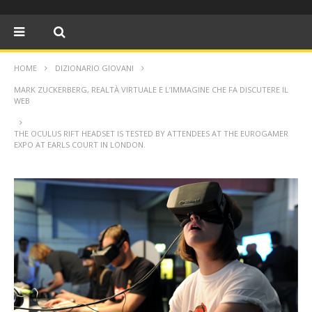
HOME
DIZIONARIO GIOVANI
MARK ZUCKERBERG, REALTÀ VIRTUALE E L’IMMAGINE CHE FA DISCUTERE IL
WEB
THE OCULUS RIFT HEADSET IS TESTED BY ATTENDEES AT THE EUROGAMER
EXPO AT EARLS COURT IN LONDON.