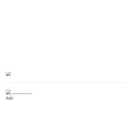
___________
Adv