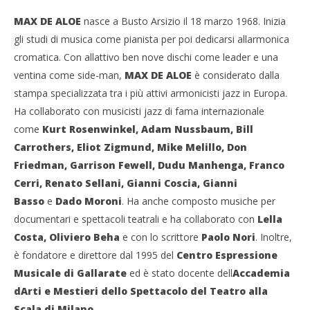
MAX DE ALOE
nasce a Busto Arsizio il 18 marzo 1968. Inizia
gli studi di musica come pianista per poi dedicarsi allarmonica
cromatica. Con allattivo ben nove dischi come leader e una
ventina come side-man,
MAX DE ALOE
è considerato dalla
stampa specializzata tra i più attivi armonicisti jazz in Europa.
Ha collaborato con musicisti jazz di fama internazionale
come
Kurt Rosenwinkel, Adam Nussbaum, Bill
Carrothers, Eliot Zigmund, Mike Melillo, Don
Friedman, Garrison Fewell, Dudu Manhenga, Franco
Cerri, Renato Sellani, Gianni Coscia, Gianni
Basso
e
Dado Moroni
. Ha anche composto musiche per
documentari e spettacoli teatrali e ha collaborato con
Lella
Costa, Oliviero Beha
e con lo scrittore
Paolo Nori
. Inoltre,
è fondatore e direttore dal 1995 del
Centro Espressione
Musicale di Gallarate
ed è stato docente dell
Accademia
dArti e Mestieri dello Spettacolo del Teatro alla
Scala di Milano
.