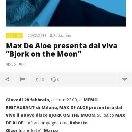
25/02/2013
Redazione
MUSICA
Max De Aloe presenta dal viva
“Bjork on the Moon”
0
56
0
0
Giovedì 28 febbraio,
alle ore 22.00, al
MEMO
RESTAURANT di Milano,
MAX DE ALOE
presenterà dal
vivo il nuovo disco BJORK ON THE MOON
. Sul palco
MAX
DE ALOE
sarà accompagnato da
Roberto
Olzer
(pianoforte),
Marco