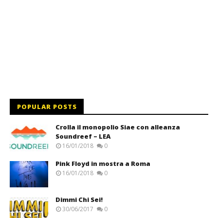
POPULAR POSTS
Crolla il monopolio Siae con alleanza
Soundreef – LEA
16/01/2018
0
Pink Floyd in mostra a Roma
16/01/2018
0
Dimmi Chi Sei!
30/06/2017
0