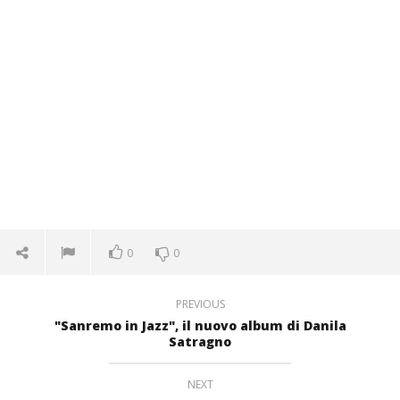
0
0
PREVIOUS
"Sanremo in Jazz", il nuovo album di Danila
Satragno
NEXT