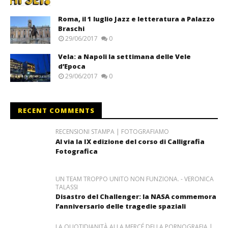
Roma, il 1 luglio Jazz e letteratura a Palazzo
Braschi
29/06/2017
0
Vela: a Napoli la settimana delle Vele
d’Epoca
29/06/2017
0
RECENT COMMENTS
RECENSIONI STAMPA | FOTOGRAFIAMO
Al via la IX edizione del corso di Calligrafia
Fotografica
UN TEAM TROPPO UNITO NON FUNZIONA. - VERONICA
TALASSI
Disastro del Challenger: la NASA commemora
l’anniversario delle tragedie spaziali
LA QUOTIDIANITÀ ALLA MERCÉ DELLA PORNOGRAFIA |