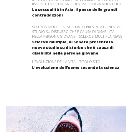
IISS - ISTITUTO ITALIANO DI SESSUOLOGIA SCIENTIFICA
La sessualità in Asia: il paese delle grandi
contraddizioni
SCLEROSI MULTIPLA, AL SENATO PRESENTATO NUOVO
STUDIO SU DISTURBO CHE È CAUSA DI DISABILITÀ
NELLA PERSONA GIOVANE | SCLEROSI MULTIPLA NEWS
Sclerosi multipla, al Senato presentato
nuovo studio su disturbo che è causa di
disabilità nella persona giovane
L’EVOLUZIONE DELLA VITA – TITOLO SITO
L’evoluzione dell’uomo secondo la scienza