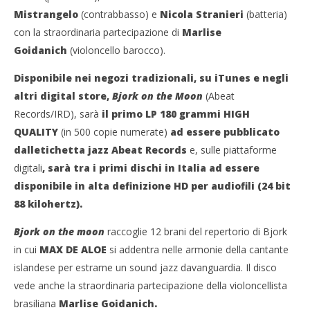
Mistrangelo
(contrabbasso)
e
Nicola Stranieri
(batteria)
con la straordinaria partecipazione di
Marlise
Goidanich
(violoncello barocco).
Disponibile nei negozi tradizionali, su iTunes e negli
altri digital store,
Bjork on the Moon
(Abeat
Cro
Records/IRD),
sarà
il primo LP 180 grammi HIGH
NOW VIEWING
LE
QUALITY
(in 500 copie numerate)
ad essere pubblicato
25/
Max De Aloe presenta dal viva “Bjork on the Moon”
dalletichetta jazz Abeat Records
e, sulle piattaforme
R
25/02/2013
digitali
, sarà tra i primi dischi in Italia ad essere
Redazione
disponibile in alta definizione HD per audiofili (24 bit
88 kilohertz).
Bjork on the moon
raccoglie 12 brani del repertorio di Bjork
in cui
MAX DE ALOE
si addentra nelle armonie della cantante
islandese per estrarne un sound jazz davanguardia. Il disco
vede anche la straordinaria partecipazione della violoncellista
brasiliana
Marlise Goidanich.