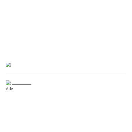
___________
Adv