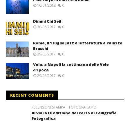
16/01/2018
0
Dimmi Chi Sei!
30/06/2017
0
Roma, il 1 luglio Jazz e letteratura a Palazzo
Braschi
29/06/2017
0
Vela: a Napoli la settimana delle Vele
d’Epoca
29/06/2017
0
RECENT COMMENTS
RECENSIONI STAMPA | FOTOGRAFIAMO
Al via la IX edizione del corso di Calligrafia
Fotografica