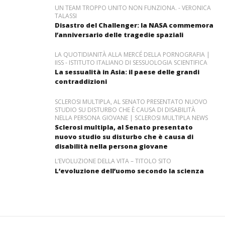
UN TEAM TROPPO UNITO NON FUNZIONA. - VERONICA
TALASSI
Disastro del Challenger: la NASA commemora
l’anniversario delle tragedie spaziali
LA QUOTIDIANITÀ ALLA MERCÉ DELLA PORNOGRAFIA |
IISS - ISTITUTO ITALIANO DI SESSUOLOGIA SCIENTIFICA
La sessualità in Asia: il paese delle grandi
contraddizioni
SCLEROSI MULTIPLA, AL SENATO PRESENTATO NUOVO
STUDIO SU DISTURBO CHE È CAUSA DI DISABILITÀ
NELLA PERSONA GIOVANE | SCLEROSI MULTIPLA NEWS
Sclerosi multipla, al Senato presentato
nuovo studio su disturbo che è causa di
disabilità nella persona giovane
L’EVOLUZIONE DELLA VITA – TITOLO SITO
L’evoluzione dell’uomo secondo la scienza