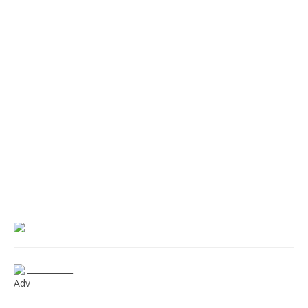
___________
Adv