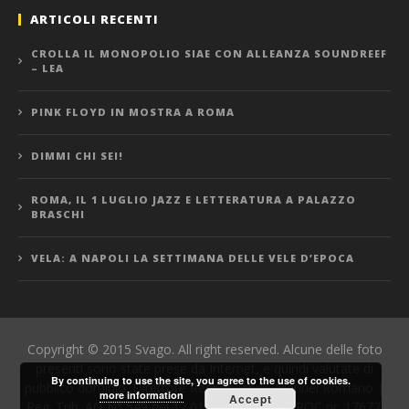
ARTICOLI RECENTI
CROLLA IL MONOPOLIO SIAE CON ALLEANZA SOUNDREEF
– LEA
PINK FLOYD IN MOSTRA A ROMA
DIMMI CHI SEI!
ROMA, IL 1 LUGLIO JAZZ E LETTERATURA A PALAZZO
BRASCHI
VELA: A NAPOLI LA SETTIMANA DELLE VELE D’EPOCA
Copyright © 2015 Svago. All right reserved. Alcune delle foto
presenti sono state prese da Internet, e quindi valutate di
By continuing to use the site, you agree to the use of cookies.
pubblico dominio. Direttore Responsabile: Manuel Romano |
more information
Accept
Reg. Trib. AQ N° 549 del 12.01.06 | Iscrizione ROC nr. 17677.