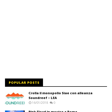
POPULAR POSTS
Crolla il monopolio Siae con alleanza
Soundreef – LEA
16/01/2018
0
Pink Floyd in mostra a Roma