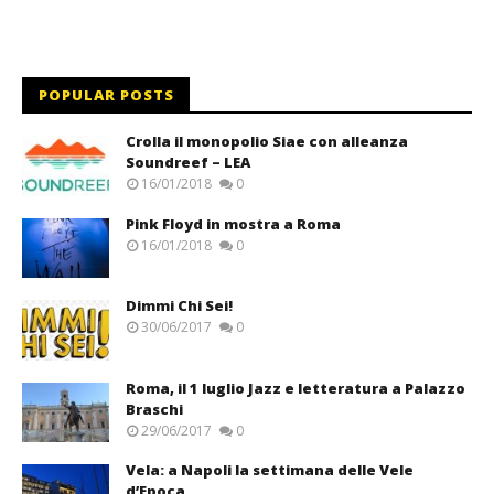
POPULAR POSTS
Crolla il monopolio Siae con alleanza
Soundreef – LEA
16/01/2018
0
Pink Floyd in mostra a Roma
16/01/2018
0
Dimmi Chi Sei!
30/06/2017
0
Roma, il 1 luglio Jazz e letteratura a Palazzo
Braschi
29/06/2017
0
Vela: a Napoli la settimana delle Vele
d’Epoca