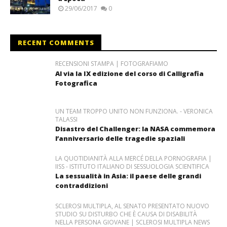
29/06/2017
0
RECENT COMMENTS
RECENSIONI STAMPA | FOTOGRAFIAMO
Al via la IX edizione del corso di Calligrafia
Fotografica
UN TEAM TROPPO UNITO NON FUNZIONA. - VERONICA
TALASSI
Disastro del Challenger: la NASA commemora
l’anniversario delle tragedie spaziali
LA QUOTIDIANITÀ ALLA MERCÉ DELLA PORNOGRAFIA |
IISS - ISTITUTO ITALIANO DI SESSUOLOGIA SCIENTIFICA
La sessualità in Asia: il paese delle grandi
contraddizioni
SCLEROSI MULTIPLA, AL SENATO PRESENTATO NUOVO
STUDIO SU DISTURBO CHE È CAUSA DI DISABILITÀ
NELLA PERSONA GIOVANE | SCLEROSI MULTIPLA NEWS