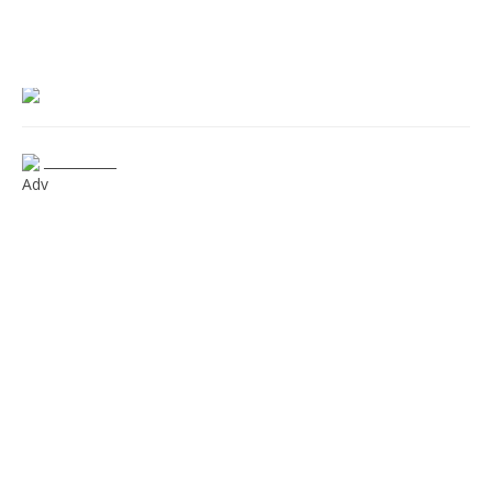
___________
Adv