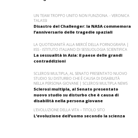
UN TEAM TROPPO UNITO NON FUNZIONA. - VERONICA
TALASSI
Disastro del Challenger: la NASA commemora
l’anniversario delle tragedie spaziali
LA QUOTIDIANITÀ ALLA MERCÉ DELLA PORNOGRAFIA |
IISS - ISTITUTO ITALIANO DI SESSUOLOGIA SCIENTIFICA
La sessualità in Asia: il paese delle grandi
contraddizioni
SCLEROSI MULTIPLA, AL SENATO PRESENTATO NUOVO
STUDIO SU DISTURBO CHE È CAUSA DI DISABILITÀ
NELLA PERSONA GIOVANE | SCLEROSI MULTIPLA NEWS
Sclerosi multipla, al Senato presentato
nuovo studio su disturbo che è causa di
disabilità nella persona giovane
L’EVOLUZIONE DELLA VITA – TITOLO SITO
L’evoluzione dell’uomo secondo la scienza