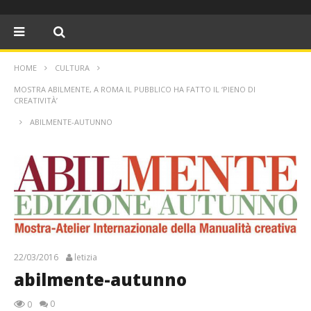
HOME
CULTURA
MOSTRA ABILMENTE, A ROMA IL PUBBLICO HA FATTO IL ‘PIENO DI
CREATIVITÀ’
ABILMENTE-AUTUNNO
22/03/2016
letizia
abilmente-autunno
0
0