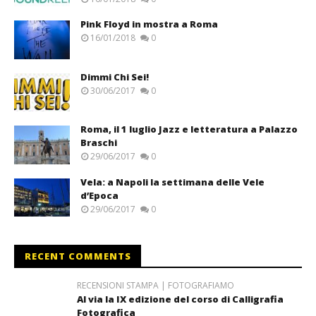
Pink Floyd in mostra a Roma
16/01/2018
0
Dimmi Chi Sei!
30/06/2017
0
Roma, il 1 luglio Jazz e letteratura a Palazzo
Braschi
29/06/2017
0
Vela: a Napoli la settimana delle Vele
d’Epoca
29/06/2017
0
RECENT COMMENTS
RECENSIONI STAMPA | FOTOGRAFIAMO
Al via la IX edizione del corso di Calligrafia
Fotografica