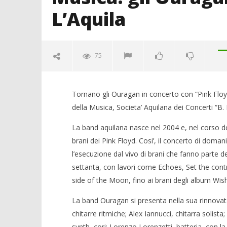
L’Aquila
75
Tornano gli Ouragan in concerto con “Pink Floyd
della Musica, Societa’ Aquilana dei Concerti “B. B
La band aquilana nasce nel 2004 e, nel corso deg
brani dei Pink Floyd. Cosi’, il concerto di doma
l’esecuzione dal vivo di brani che fanno parte de
NOW VIEWING
settanta, con lavori come Echoes, Set the contr
side of the Moon, fino ai brani degli album Wis
Musica: gli Ouragan domani in
Crolla il
concerto a L’Aquila
alleanza 
La band Ouragan si presenta nella sua rinnova
15/02/2016
15/02/2016
chitarre ritmiche; Alex Iannucci, chitarra solist
letizia
letizia
synth, cori; Lorenzo Lorenzetti, batteria, con la