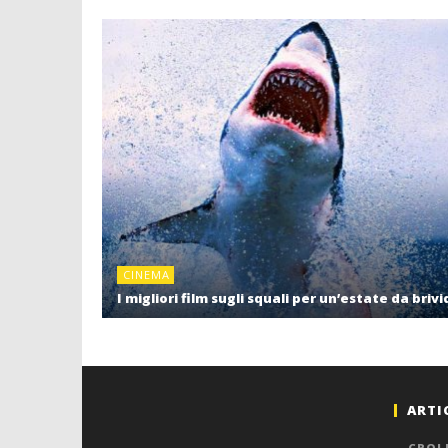
CINEMA
I migliori film sugli squali per un’estate da brivi
ARTI
CROL