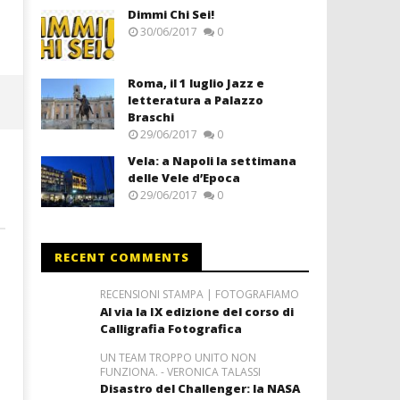
Dimmi Chi Sei!
30/06/2017
0
Roma, il 1 luglio Jazz e
letteratura a Palazzo
Braschi
29/06/2017
0
Vela: a Napoli la settimana
delle Vele d’Epoca
29/06/2017
0
RECENT COMMENTS
RECENSIONI STAMPA | FOTOGRAFIAMO
Al via la IX edizione del corso di
Calligrafia Fotografica
UN TEAM TROPPO UNITO NON
FUNZIONA. - VERONICA TALASSI
Disastro del Challenger: la NASA