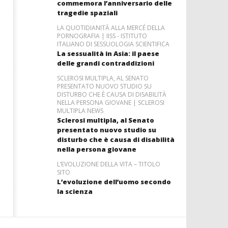
commemora l’anniversario delle
tragedie spaziali
LA QUOTIDIANITÀ ALLA MERCÉ DELLA
PORNOGRAFIA | IISS - ISTITUTO
ITALIANO DI SESSUOLOGIA SCIENTIFICA
La sessualità in Asia: il paese
delle grandi contraddizioni
SCLEROSI MULTIPLA, AL SENATO
PRESENTATO NUOVO STUDIO SU
DISTURBO CHE È CAUSA DI DISABILITÀ
NELLA PERSONA GIOVANE | SCLEROSI
MULTIPLA NEWS
Sclerosi multipla, al Senato
presentato nuovo studio su
disturbo che è causa di disabilità
nella persona giovane
L’EVOLUZIONE DELLA VITA – TITOLO
SITO
L’evoluzione dell’uomo secondo
la scienza