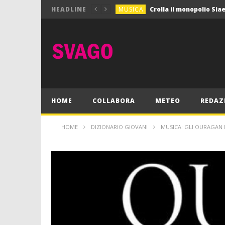
MUSICA
HEADLINE
MUSICA
Pink Floyd in mostra a
GIOCHI
Dimmi Chi Sei!
CULTURA
SPORT
Vela: a Napoli la settim
MUSICA
HOME
COLLABORA
METEO
REDAZ
HOME
DIZIONARIO GIOVANI
MUSICA: GLI OURAGAN 