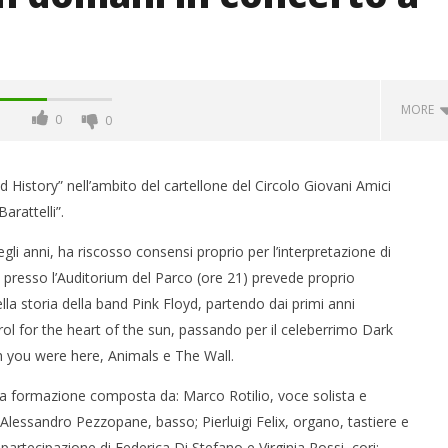
MORE
0
0
 History” nell’ambito del cartellone del Circolo Giovani Amici
arattelli”.
li anni, ha riscosso consensi proprio per l’interpretazione di
ni presso l’Auditorium del Parco (ore 21) prevede proprio
lla storia della band Pink Floyd, partendo dai primi anni
ol for the heart of the sun, passando per il celeberrimo Dark
h you were here, Animals e The Wall.
 monopolio Siae con
Pink Floyd in mostra a Roma
Soundreef - LEA
15/02/2016
ta formazione composta da: Marco Rotilio, voce solista e
letizia
a; Alessandro Pezzopane, basso; Pierluigi Felix, organo, tastiere e
 partecipazione di Federica Di Stefano e Virginia Rossi, cori;