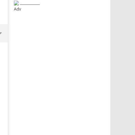
___________
Adv
Dimmi Chi Sei!
Roma, il 1 luglio Jazz e le
a Palazzo Braschi
15/02/2016
letizia
15/02/2016
letizia