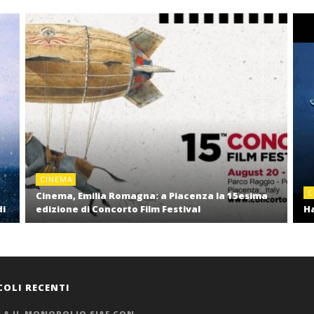
CINEMA
C
Cinema, Emilia Romagna: a Piacenza la 15esima
di
edizione di Concorto Film Festival
Ha
COLI RECENTI
LA IL MONOPOLIO SIAE CON