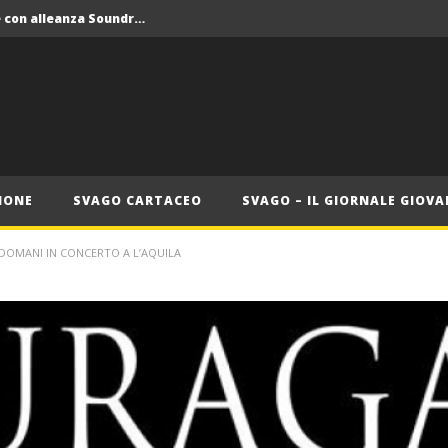
Crolla il monopolio Siae con alleanza Soundreef – LEA
 Roma
Roma, il 1 luglio Jazz e letteratura a Palazzo Braschi
ana delle Vele d’Epoca
Crolla il monopolio Siae con alleanza Soundreef – LEA
IONE
SVAGO CARTACEO
SVAGO – IL GIORNALE GIOVA
DOMANI IN CONCERTO A L’AQUILA