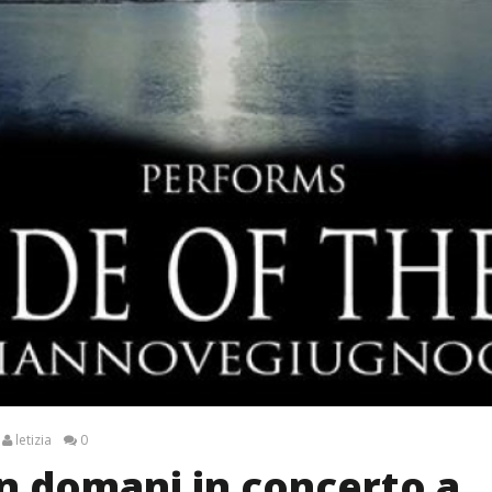
letizia
0
n domani in concerto a