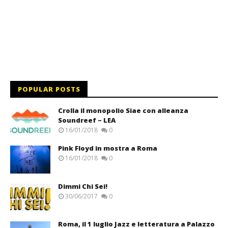
POPULAR POSTS
Crolla il monopolio Siae con alleanza
Soundreef – LEA
16/01/2018
0
Pink Floyd in mostra a Roma
16/01/2018
0
Dimmi Chi Sei!
30/06/2017
0
Roma, il 1 luglio Jazz e letteratura a Palazzo