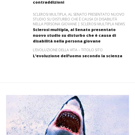
contraddizioni
SCLEROSI MULTIPLA, AL SENATO PRESENTATO NUOVO
STUDIO SU DISTURBO CHE È CAUSA DI DISABILITÀ
NELLA PERSONA GIOVANE | SCLEROSI MULTIPLA NEWS
Sclerosi multipla, al Senato presentato
nuovo studio su disturbo che è causa di
disabilità nella persona giovane
L’EVOLUZIONE DELLA VITA – TITOLO SITO
L’evoluzione dell’uomo secondo la scienza