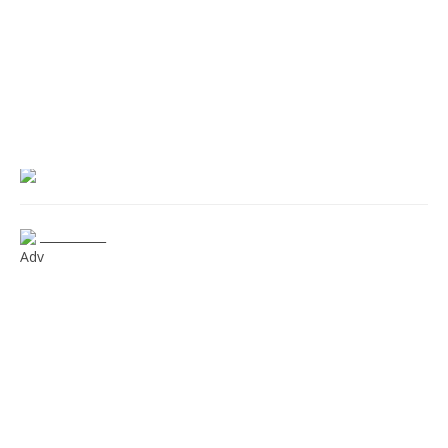
___________
Adv