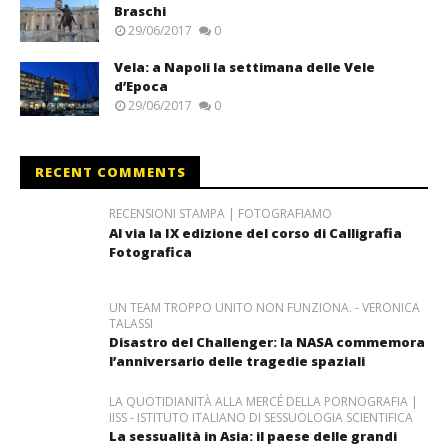
Braschi
29/06/2017
0
Vela: a Napoli la settimana delle Vele
d’Epoca
29/06/2017
0
RECENT COMMENTS
RECENSIONI STAMPA | FOTOGRAFIAMO
Al via la IX edizione del corso di Calligrafia
Fotografica
UN TEAM TROPPO UNITO NON FUNZIONA. - VERONICA
TALASSI
Disastro del Challenger: la NASA commemora
l’anniversario delle tragedie spaziali
LA QUOTIDIANITÀ ALLA MERCÉ DELLA PORNOGRAFIA |
IISS - ISTITUTO ITALIANO DI SESSUOLOGIA SCIENTIFICA
La sessualità in Asia: il paese delle grandi