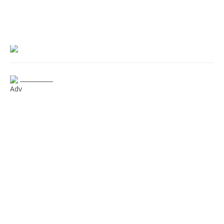
___________
Adv