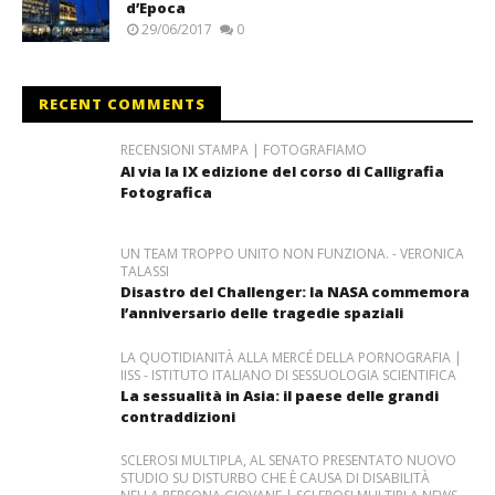
d’Epoca
29/06/2017
0
RECENT COMMENTS
RECENSIONI STAMPA | FOTOGRAFIAMO
Al via la IX edizione del corso di Calligrafia
Fotografica
UN TEAM TROPPO UNITO NON FUNZIONA. - VERONICA
TALASSI
Disastro del Challenger: la NASA commemora
l’anniversario delle tragedie spaziali
LA QUOTIDIANITÀ ALLA MERCÉ DELLA PORNOGRAFIA |
IISS - ISTITUTO ITALIANO DI SESSUOLOGIA SCIENTIFICA
La sessualità in Asia: il paese delle grandi
contraddizioni
SCLEROSI MULTIPLA, AL SENATO PRESENTATO NUOVO
STUDIO SU DISTURBO CHE È CAUSA DI DISABILITÀ