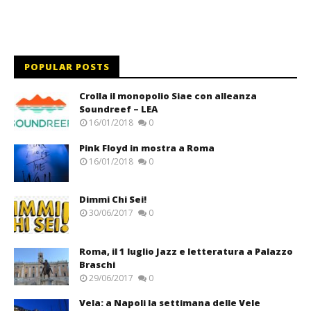
POPULAR POSTS
Crolla il monopolio Siae con alleanza
Soundreef – LEA
16/01/2018
0
Pink Floyd in mostra a Roma
16/01/2018
0
Dimmi Chi Sei!
30/06/2017
0
Roma, il 1 luglio Jazz e letteratura a Palazzo
Braschi
29/06/2017
0
Vela: a Napoli la settimana delle Vele