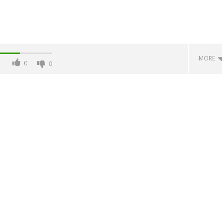
MORE
0
0
 monopolio Siae con
Pink Floyd in mostra a Roma
Soundreef - LEA
04/05/2016
letizia