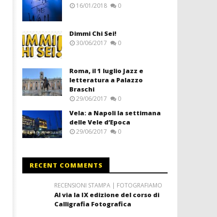
16/01/2018
0
Dimmi Chi Sei!
30/06/2017
0
Roma, il 1 luglio Jazz e
letteratura a Palazzo
Braschi
29/06/2017
0
Vela: a Napoli la settimana
delle Vele d’Epoca
29/06/2017
0
RECENT COMMENTS
RECENSIONI STAMPA | FOTOGRAFIAMO
Al via la IX edizione del corso di
Calligrafia Fotografica