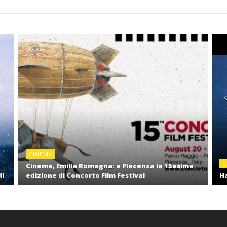
CINEMA
C
Cinema, Emilia Romagna: a Piacenza la 15esima
di
edizione di Concorto Film Festival
Ha