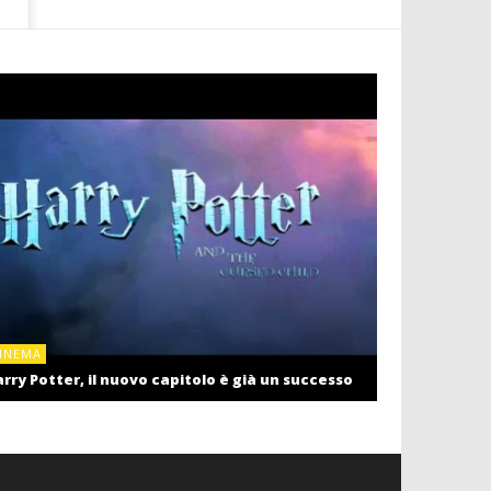
CINEMA
INEMA
Cinema: il r
rry Potter, il nuovo capitolo è già un successo
settembre c