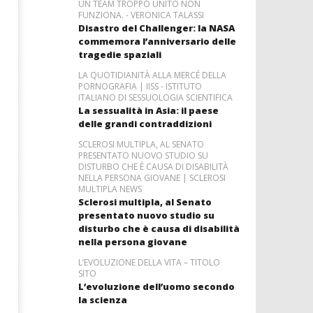
UN TEAM TROPPO UNITO NON
FUNZIONA. - VERONICA TALASSI
Disastro del Challenger: la NASA
commemora l’anniversario delle
tragedie spaziali
LA QUOTIDIANITÀ ALLA MERCÉ DELLA
PORNOGRAFIA | IISS - ISTITUTO
ITALIANO DI SESSUOLOGIA SCIENTIFICA
La sessualità in Asia: il paese
delle grandi contraddizioni
SCLEROSI MULTIPLA, AL SENATO
PRESENTATO NUOVO STUDIO SU
DISTURBO CHE È CAUSA DI DISABILITÀ
NELLA PERSONA GIOVANE | SCLEROSI
MULTIPLA NEWS
Sclerosi multipla, al Senato
presentato nuovo studio su
disturbo che è causa di disabilità
nella persona giovane
L’EVOLUZIONE DELLA VITA – TITOLO
SITO
L’evoluzione dell’uomo secondo
la scienza