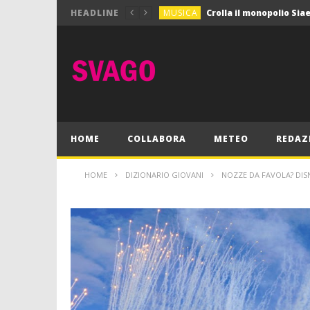
MUSICA
HEADLINE
MUSICA
Pink Floyd in mostra a
GIOCHI
Dimmi Chi Sei!
CULTURA
SPORT
Vela: a Napoli la settim
MUSICA
HOME
COLLABORA
METEO
REDAZ
HOME
DIZIONARIO GIOVANI
NOZZE DA FAVOLA? DIS