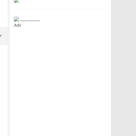
___________
Adv
Dimmi Chi Sei!
Roma, il 1 luglio Jazz e le
a Palazzo Braschi
04/05/2016
letizia
04/05/2016
letizia