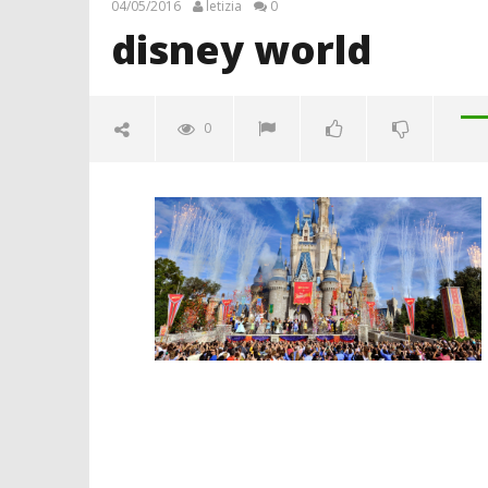
04/05/2016
letizia
0
disney world
0
disney world
04/05/2016
letizia
Crolla il
alleanza 
04/05/2016
letizia