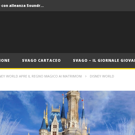
Crolla il monopolio Siae con alleanza Soundreef – LEA
 Roma
Roma, il 1 luglio Jazz e letteratura a Palazzo Braschi
ana delle Vele d’Epoca
Crolla il monopolio Siae con alleanza Soundreef – LEA
IONE
SVAGO CARTACEO
SVAGO – IL GIORNALE GIOVA
NEY WORLD APRE IL REGNO MAGICO AI MATRIMONI
DISNEY WORLD