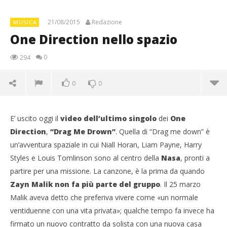
21/08/2015
Redazione
MUSICA
One Direction nello spazio
0
294
0
0
E’ uscito oggi il
video dell’ultimo singolo
dei
One
Direction
,
“Drag Me Drown”
. Quella di “Drag me down” è
un’avventura spaziale in cui Niall Horan, Liam Payne, Harry
Styles e Louis Tomlinson sono al centro della
Nasa
, pronti a
partire per una missione. La canzone, è la prima da quando
Zayn Malik non fa più parte del gruppo
. Il 25 marzo
Malik aveva detto che preferiva vivere come «un normale
ventiduenne con una vita privata»; qualche tempo fa invece ha
firmato un nuovo contratto da solista con una nuova casa