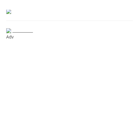
___________
Adv