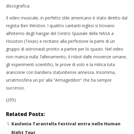
NOW VIEWING
discografica.
One Direction nello spazio
Cro
Il video musicale, in perfetto stile americano è stato diretto dal
LE
21/08/2015
regista Ben Winston. I quattro cantanti inglesi si trovano
Redazione
21/
all’interno degli hangar del Centro Spaziale della NASA a
R
Houston (Texas) e recitano alla perfezione la parte di un
gruppo di astronauti pronto a partire per lo spazio. Nel video
non manca nulla: l’allenamento, il robot dalle movenze umane,
gli esperimenti scientifici, le prove di volo e la mitica tuta
arancione con bandiera statunitense annessa. Insomma,
un’atmosfera un po’ alla “Armageddon” che ha sempre
successo.
(295)
Related Posts:
Kaulonia Tarantella Festival entra nello Human
Right Tour