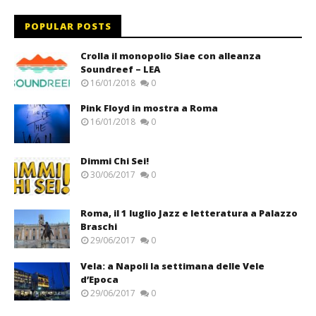
POPULAR POSTS
Crolla il monopolio Siae con alleanza
Soundreef – LEA
16/01/2018
0
Pink Floyd in mostra a Roma
16/01/2018
0
Dimmi Chi Sei!
30/06/2017
0
Roma, il 1 luglio Jazz e letteratura a Palazzo
Braschi
29/06/2017
0
Vela: a Napoli la settimana delle Vele
d’Epoca
29/06/2017
0