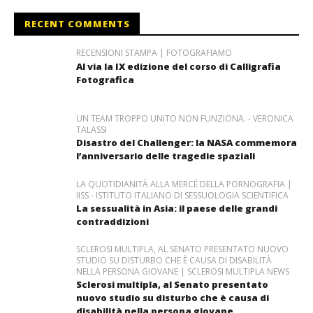
RECENT COMMENTS
RECENSIONI STAMPA | FOTOGRAFIAMO
Al via la IX edizione del corso di Calligrafia
Fotografica
UN TEAM TROPPO UNITO NON FUNZIONA. - VERONICA
TALASSI
Disastro del Challenger: la NASA commemora
l’anniversario delle tragedie spaziali
LA QUOTIDIANITÀ ALLA MERCÉ DELLA PORNOGRAFIA |
IISS - ISTITUTO ITALIANO DI SESSUOLOGIA SCIENTIFICA
La sessualità in Asia: il paese delle grandi
contraddizioni
SCLEROSI MULTIPLA, AL SENATO PRESENTATO NUOVO
STUDIO SU DISTURBO CHE È CAUSA DI DISABILITÀ
NELLA PERSONA GIOVANE | SCLEROSI MULTIPLA NEWS
Sclerosi multipla, al Senato presentato
nuovo studio su disturbo che è causa di
disabilità nella persona giovane