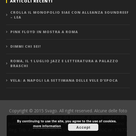
ARTICOLI RECENTI
CROLLA IL MONOPOLIO SIAE CON ALLEANZA SOUNDREEF
– LEA
PINK FLOYD IN MOSTRA A ROMA
DIMMI CHI SEI!
ROMA, IL 1 LUGLIO JAZZ E LETTERATURA A PALAZZO
BRASCHI
VELA: A NAPOLI LA SETTIMANA DELLE VELE D’EPOCA
Copyright © 2015 Svago. All right reserved. Alcune delle foto
presenti sono state prese da Internet, e quindi valutate di
By continuing to use the site, you agree to the use of cookies.
pubblico dominio. Direttore Responsabile: Manuel Romano |
more information
Accept
Reg. Trib. AQ N° 549 del 12.01.06 | Iscrizione ROC nr. 17677.