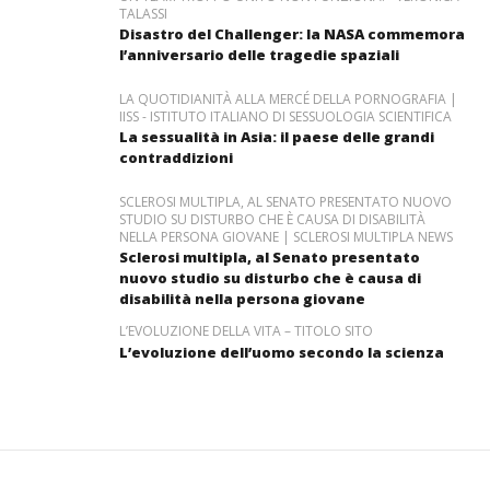
TALASSI
Disastro del Challenger: la NASA commemora
l’anniversario delle tragedie spaziali
LA QUOTIDIANITÀ ALLA MERCÉ DELLA PORNOGRAFIA |
IISS - ISTITUTO ITALIANO DI SESSUOLOGIA SCIENTIFICA
La sessualità in Asia: il paese delle grandi
contraddizioni
SCLEROSI MULTIPLA, AL SENATO PRESENTATO NUOVO
STUDIO SU DISTURBO CHE È CAUSA DI DISABILITÀ
NELLA PERSONA GIOVANE | SCLEROSI MULTIPLA NEWS
Sclerosi multipla, al Senato presentato
nuovo studio su disturbo che è causa di
disabilità nella persona giovane
L’EVOLUZIONE DELLA VITA – TITOLO SITO
L’evoluzione dell’uomo secondo la scienza