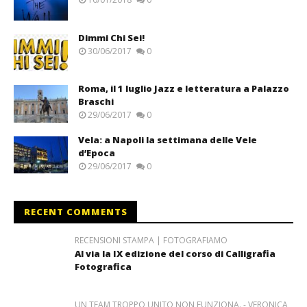
Dimmi Chi Sei!
30/06/2017
0
Roma, il 1 luglio Jazz e letteratura a Palazzo
Braschi
29/06/2017
0
Vela: a Napoli la settimana delle Vele
d’Epoca
29/06/2017
0
RECENT COMMENTS
RECENSIONI STAMPA | FOTOGRAFIAMO
Al via la IX edizione del corso di Calligrafia
Fotografica
UN TEAM TROPPO UNITO NON FUNZIONA. - VERONICA