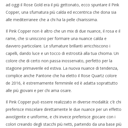
ad oggi il Rose Gold era il più gettonato, ecco spuntare il Pink
Copper, una sfumatura più calda ed eccentrica che dona sia
NOW VIEWING
alle mediterranee che a chi ha la pelle chiarissima.
Pink Copper Hair: il nuovo rosa per i tuoi capelli
Cro
Il Pink Copper non è altro che un mix di due nuance, il rosa e il
LE
09/03/2016
rame, che si uniscono per formare una nuance calda e
letizia
09/
l
davvero particolare. Le sfumature brillanti arricchiscono i
capelli, dando luce e un tocco di estrosità alla tua chioma. Un
colore che di certo non passa inosservato, perfetto per la
stagione primaverile ed estiva. La nuova nuance di tendenza,
complice anche Pantone che ha eletto il Rose Quartz colore
de 2016, è estremamente femminile ed è adatta soprattutto
alle più giovani e per chi ama osare.
Il Pink Copper può essere realizzato in diverse modalità: c’è chi
preferisce miscelare direttamente le due nuance per un effetto
avvolgente e uniforme, e chi invece preferisce giocare con i
colori creando degli stacchi più netti, partendo da una base più