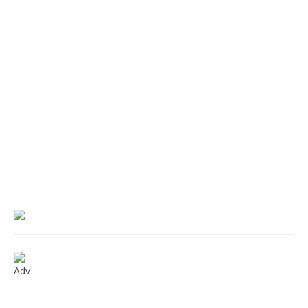
___________
Adv