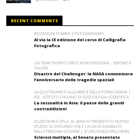
RECENT COMMENTS
RECENSIONI STAMPA | FOTOGRAFIAMO
Al via la IX edizione del corso di Calligrafia
Fotografica
UN TEAM TROPPO UNITO NON FUNZIONA. - VERONICA
TALASSI
Disastro del Challenger: la NASA commemora
l’anniversario delle tragedie spaziali
LA QUOTIDIANITÀ ALLA MERCÉ DELLA PORNOGRAFIA |
IISS - ISTITUTO ITALIANO DI SESSUOLOGIA SCIENTIFICA
La sessualità in Asia: il paese delle grandi
contraddizioni
SCLEROSI MULTIPLA, AL SENATO PRESENTATO NUOVO
STUDIO SU DISTURBO CHE È CAUSA DI DISABILITÀ
NELLA PERSONA GIOVANE | SCLEROSI MULTIPLA NEWS
Sclerosi multipla, al Senato presentato