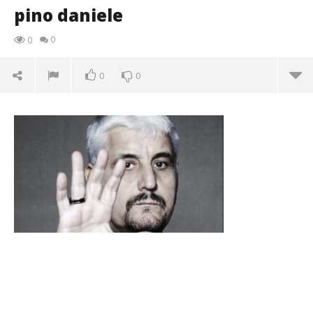
pino daniele
0
0
0
0
pino daniele
04/11/2015
letizia