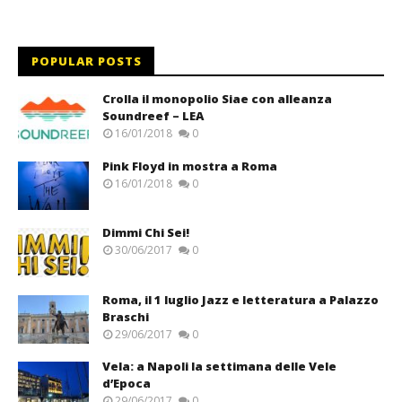
POPULAR POSTS
Crolla il monopolio Siae con alleanza
Soundreef – LEA
16/01/2018
0
Pink Floyd in mostra a Roma
16/01/2018
0
Dimmi Chi Sei!
30/06/2017
0
Roma, il 1 luglio Jazz e letteratura a Palazzo
Braschi
29/06/2017
0
Vela: a Napoli la settimana delle Vele
d’Epoca
29/06/2017
0