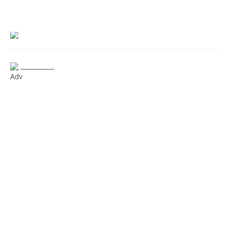
___________
Adv