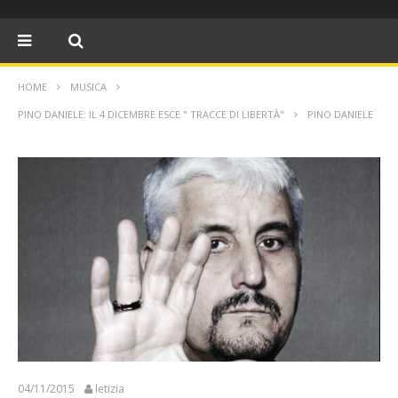
HOME
MUSICA
PINO DANIELE: IL 4 DICEMBRE ESCE " TRACCE DI LIBERTÀ"
PINO DANIELE
04/11/2015
letizia