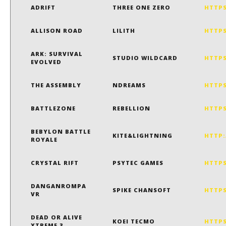
ADRIFT
THREE ONE ZERO
HTTPS
ALLISON ROAD
LILITH
HTTPS
ARK: SURVIVAL
STUDIO WILDCARD
HTTPS
EVOLVED
THE ASSEMBLY
NDREAMS
HTTPS
BATTLEZONE
REBELLION
HTTPS
BEBYLON BATTLE
KITE&LIGHTNING
HTTP:
ROYALE
CRYSTAL RIFT
PSYTEC GAMES
HTTP
DANGANROMPA
SPIKE CHANSOFT
HTTPS
VR
DEAD OR ALIVE
KOEI TECMO
HTTPS
XTREME 3