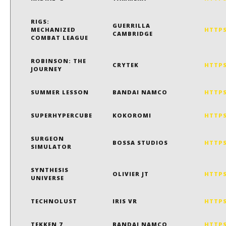
RIGS:
GUERRILLA
MECHANIZED
HTTPS
CAMBRIDGE
COMBAT LEAGUE
ROBINSON: THE
CRYTEK
HTTPS
JOURNEY
SUMMER LESSON
BANDAI NAMCO
HTTPS
SUPERHYPERCUBE
KOKOROMI
HTTPS
SURGEON
BOSSA STUDIOS
HTTPS
SIMULATOR
SYNTHESIS
OLIVIER JT
HTTPS
UNIVERSE
TECHNOLUST
IRIS VR
HTTPS
TEKKEN 7
BANDAI NAMCO
HTTPS