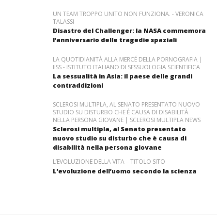
UN TEAM TROPPO UNITO NON FUNZIONA. - VERONICA
TALASSI
Disastro del Challenger: la NASA commemora
l’anniversario delle tragedie spaziali
LA QUOTIDIANITÀ ALLA MERCÉ DELLA PORNOGRAFIA |
IISS - ISTITUTO ITALIANO DI SESSUOLOGIA SCIENTIFICA
La sessualità in Asia: il paese delle grandi
contraddizioni
SCLEROSI MULTIPLA, AL SENATO PRESENTATO NUOVO
STUDIO SU DISTURBO CHE È CAUSA DI DISABILITÀ
NELLA PERSONA GIOVANE | SCLEROSI MULTIPLA NEWS
Sclerosi multipla, al Senato presentato
nuovo studio su disturbo che è causa di
disabilità nella persona giovane
L’EVOLUZIONE DELLA VITA – TITOLO SITO
L’evoluzione dell’uomo secondo la scienza