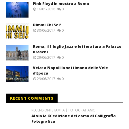
Pink Floyd in mostra a Roma
16/01/2018
0
Dimmi Chi Sei!
30/06/2017
0
Roma, il 1 luglio Jazz e letteratura a Palazzo
Braschi
29/06/2017
0
Vela: a Napoli la settimana delle Vele
d’Epoca
29/06/2017
0
RECENT COMMENTS
RECENSIONI STAMPA | FOTOGRAFIAMO
Al via la IX edizione del corso di Calligrafia
Fotografica