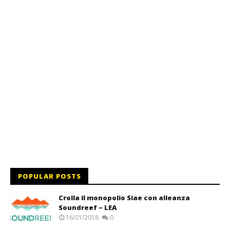
POPULAR POSTS
Crolla il monopolio Siae con alleanza
Soundreef – LEA
16/01/2018
0