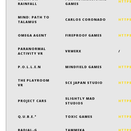
HTTP
RAINFALL
GAMES
MIND: PATH TO
CARLOS CORONADO
HTTPS
TALAMUS
OMEGA AGENT
FIREPROOF GAMES
HTTP
PARANORMAL
VRWERX
/
ACTIVITY VR
P.O.L.L.E.N
MINDFIELD GAMES
HTTPS
THE PLAYROOM
SCE JAPAN STUDIO
HTTPS
VR
SLIGHTLY MAD
PROJECT CARS
HTTPS
STUDIOS
Q.U.B.E.²
TOXIC GAMES
HTTPS
RADIAL-G
TAMMEKA
HTTPS