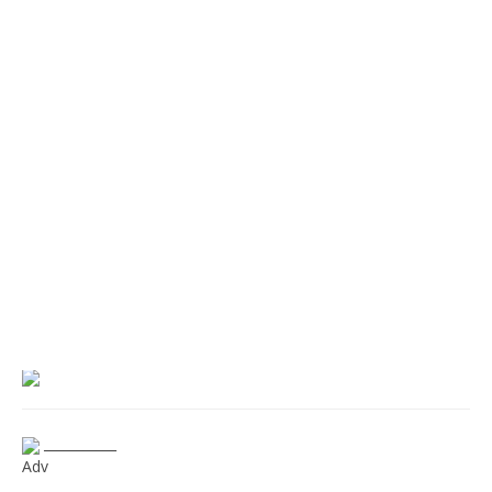
___________
Adv