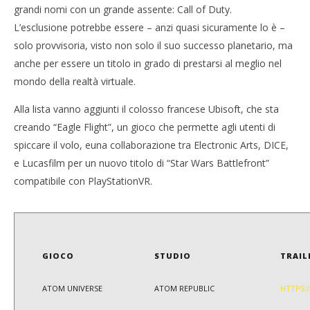
grandi nomi con un grande assente: Call of Duty.
L’esclusione potrebbe essere – anzi quasi sicuramente lo è –
solo provvisoria, visto non solo il suo successo planetario, ma
anche per essere un titolo in grado di prestarsi al meglio nel
mondo della realtà virtuale.
Alla lista vanno aggiunti il colosso francese
Ubisoft
,
che sta
creando
“Eagle
Flight”, un gioco
che permette agli utenti
di
spiccare
il volo
,
e
una collaborazione tra
Electronic Arts
, DICE,
e
Lucasfilm
per un nuovo titolo
di
“Star
Wars Battlefront
”
compatibile con
PlayStation
VR
.
GIOCO
STUDIO
TRAIL
ATOM UNIVERSE
ATOM REPUBLIC
HTTPS: