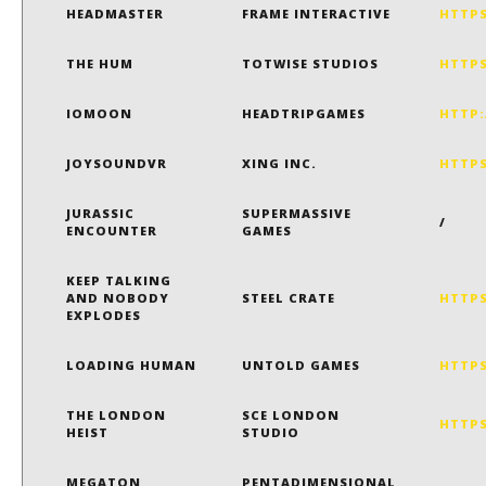
HEADMASTER
FRAME INTERACTIVE
HTTPS
THE HUM
TOTWISE STUDIOS
HTTPS
IOMOON
HEADTRIPGAMES
HTTP
JOYSOUNDVR
XING INC.
HTTP
JURASSIC
SUPERMASSIVE
/
ENCOUNTER
GAMES
KEEP TALKING
AND NOBODY
STEEL CRATE
HTTPS
EXPLODES
LOADING HUMAN
UNTOLD GAMES
HTTPS
THE LONDON
SCE LONDON
HTTPS
HEIST
STUDIO
MEGATON
PENTADIMENSIONAL