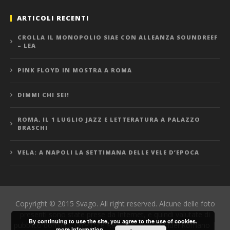
ARTICOLI RECENTI
CROLLA IL MONOPOLIO SIAE CON ALLEANZA SOUNDREEF
– LEA
PINK FLOYD IN MOSTRA A ROMA
DIMMI CHI SEI!
ROMA, IL 1 LUGLIO JAZZ E LETTERATURA A PALAZZO
BRASCHI
VELA: A NAPOLI LA SETTIMANA DELLE VELE D’EPOCA
Copyright © 2015 Svago. All right reserved. Alcune delle foto
presenti sono state prese da Internet, e quindi valutate di
By continuing to use the site, you agree to the use of cookies.
pubblico dominio. Direttore Responsabile: Manuel Romano |
more information