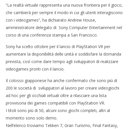
“La realtà virtuale rappresenta una nuova frontiera per il gioco,
che cambierà per sempre il modo in cui gli utenti interagiscono
con i videogames”, ha dichiarato Andrew House,
NOW VIEWING
amministratore delegato di Sony Computer Entertainment nel
PlayStation VR, la realtà virtuale entra ad ottobre
Cro
corso di una conferenza stampa a San Francisco.
in casa Sony
LE
Sony ha scelto ottobre per il lancio di PlayStation VR per
16/03/2016
16/
letizia
l
aumentare la disponibilità delle unità e soddisfare la domanda
prevista, così come dare tempo agli sviluppatori di realizzare
videogames pronti con il lancio.
Il colosso giapponese ha anche confermato che sono più di
200 le società di sviluppatori al lavoro per creare videogiochi
ad hoc per gli occhiali virtuali oltre a rilasciare una lista
provvisoria dei games compatibili con PlayStation VR.
I titoli sono più di 50, alcuni sono giochi completi, altri al
momento sono solo demo.
Nell’elenco troviamo Tekken 7, Gran Turismo, Final Fantasy,