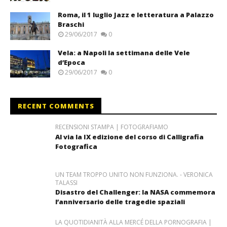
Roma, il 1 luglio Jazz e letteratura a Palazzo
Braschi
29/06/2017
0
Vela: a Napoli la settimana delle Vele
d’Epoca
29/06/2017
0
RECENT COMMENTS
RECENSIONI STAMPA | FOTOGRAFIAMO
Al via la IX edizione del corso di Calligrafia
Fotografica
UN TEAM TROPPO UNITO NON FUNZIONA. - VERONICA
TALASSI
Disastro del Challenger: la NASA commemora
l’anniversario delle tragedie spaziali
LA QUOTIDIANITÀ ALLA MERCÉ DELLA PORNOGRAFIA |