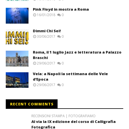
Pink Floyd in mostra a Roma
16/01/2018
0
Dimmi Chi Sei!
30/06/2017
0
Roma, il 1 luglio Jazz e letteratura a Palazzo
Braschi
29/06/2017
0
Vela: a Napoli la settimana delle Vele
d’Epoca
29/06/2017
0
RECENT COMMENTS
RECENSIONI STAMPA | FOTOGRAFIAMO
Al via la IX edizione del corso di Calligrafia
Fotografica