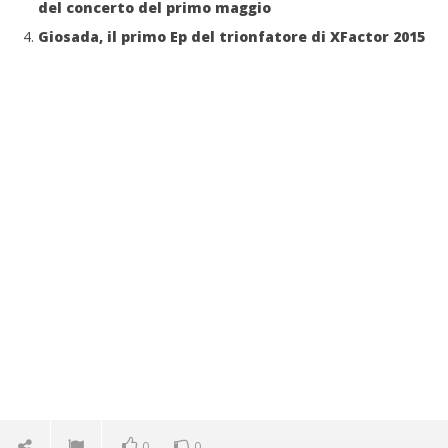
del concerto del primo maggio
Giosada, il primo Ep del trionfatore di XFactor 2015
0
0