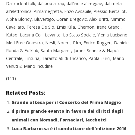
NOW VIEWING
Dal rock al folk, dal pop al rap, dall’indie al reggae, dal metal
all’elettronica: Almamegretta, Enzo Avitabile, Alessio Bertallot,
Primo Maggio 2015, i primi nomi degli artisti
Alpha Blondy, Bluvertigo, Goran Bregovic, Alex Britti, Mimmo
presenti
Cro
15/04/2015
Cavallaro, Teresa De Sio, Emis Killa, Ghemon, Irene Grandi,
LE
Redazione
Kutso, Lacuna Coil, Levante, Lo Stato Sociale, Ylenia Lucisano,
15/
R
Med Free Orkestra, Nesli, Noemi, Pfm, Enrico Ruggeri, Daniele
Ronda & Folklub, Santa Margaret, James Senese & Napoli
Centrale, Tinturia, Tarantolati di Tricarico, Paola Turci, Mario
Venuti & Mario Incudine.
(111)
Related Posts:
Grande attesa per il Concerto del Primo Maggio
Il primo grande evento in favore dei diritti degli
animali con Nomadi, Fornaciari, Iacchetti
Luca Barbarossa è il conduttore dell’edizione 2016