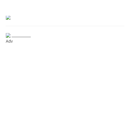
___________
Adv