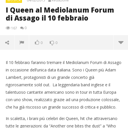
04/02/2015
Redazione
MUSICA
I Queen al Mediolanum Forum
di Assago il 10 febbraio
0
167
0
0
Il 10 febbraio faranno tremare il Mediolanum Forum di Assago
in occasione dell’unica data italiana. Sono i Queen più Adam
Lambert, protagonisti di un grande concerto già
rigorosamente sold out. La leggendaria band inglese e il
talentuoso cantante americano sono in tour in tutta Europa
con uno show, realizzato grazie ad una produzione colossale,
che ha già riscosso un grande successo di critica e pubblico.
NOW VIEWING
In scaletta, i brani più celebri dei Queen, hit che attraversano
I Queen al Mediolanum Forum di Assago il 10
tutte le generazioni: da “Another one bites the dust” a “Who