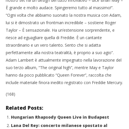
nostro set ha un design del tutto innovativo – dice Brian May –
È grande e molto audace. Spingeremo tutto al massimo!”.
“Ogni volta che abbiamo suonato la nostra musica con Adam,
lui si è dimostrato un frontman incredibile – sostiene Roger
Taylor – È sensazionale. Ha un’estensione sorprendente, e
riesce ad eguagliare quella di Freddie. È un cantante
straordinario e un vero talento. Sento che si adatta
perfettamente alla nostra teatralità, è proprio a suo agio”.
Adam Lambert è attualmente impegnato nella lavorazione del
suo terzo album, “The original high”, mentre May e Taylor
hanno da poco pubblicato “Queen Forever”, raccolta che
include materiale finora inedito registrato con Freddie Mercury.
(168)
Related Posts:
Hungarian Rhapsody Queen Live in Budapest
Lana Del Rey: concerto milanese spostato al