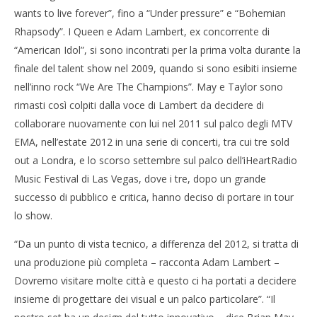
febbraio
wants to live forever”, fino a “Under pressure” e “Bohemian
04/02/2015
Cro
Rhapsody”. I Queen e Adam Lambert, ex concorrente di
Redazione
LE
“American Idol”, si sono incontrati per la prima volta durante la
04/
finale del talent show nel 2009, quando si sono esibiti insieme
R
nell’inno rock “We Are The Champions”. May e Taylor sono
rimasti così colpiti dalla voce di Lambert da decidere di
collaborare nuovamente con lui nel 2011 sul palco degli MTV
EMA, nell’estate 2012 in una serie di concerti, tra cui tre sold
out a Londra, e lo scorso settembre sul palco dell’iHeartRadio
Music Festival di Las Vegas, dove i tre, dopo un grande
successo di pubblico e critica, hanno deciso di portare in tour
lo show.
“Da un punto di vista tecnico, a differenza del 2012, si tratta di
una produzione più completa – racconta Adam Lambert –
Dovremo visitare molte città e questo ci ha portati a decidere
insieme di progettare dei visual e un palco particolare”. “Il