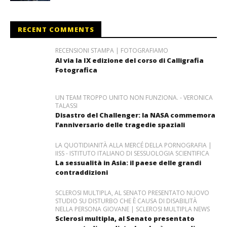
RECENT COMMENTS
RECENSIONI STAMPA | FOTOGRAFIAMO
Al via la IX edizione del corso di Calligrafia
Fotografica
UN TEAM TROPPO UNITO NON FUNZIONA. - VERONICA
TALASSI
Disastro del Challenger: la NASA commemora
l’anniversario delle tragedie spaziali
LA QUOTIDIANITÀ ALLA MERCÉ DELLA PORNOGRAFIA |
IISS - ISTITUTO ITALIANO DI SESSUOLOGIA SCIENTIFICA
La sessualità in Asia: il paese delle grandi
contraddizioni
SCLEROSI MULTIPLA, AL SENATO PRESENTATO NUOVO
STUDIO SU DISTURBO CHE È CAUSA DI DISABILITÀ
NELLA PERSONA GIOVANE | SCLEROSI MULTIPLA NEWS
Sclerosi multipla, al Senato presentato