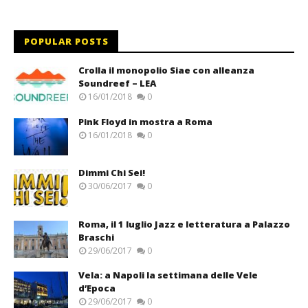
POPULAR POSTS
Crolla il monopolio Siae con alleanza
Soundreef – LEA
16/01/2018
0
Pink Floyd in mostra a Roma
16/01/2018
0
Dimmi Chi Sei!
30/06/2017
0
Roma, il 1 luglio Jazz e letteratura a Palazzo
Braschi
29/06/2017
0
Vela: a Napoli la settimana delle Vele
d’Epoca
29/06/2017
0