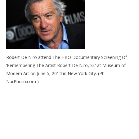
Screening Of ‘Remembering The Artist Robert De
Niro, Sr.’ at Museum of Modern Art on June 5, 2014 in
New York City. (Ph: NurPhoto.com )
09/04/2015
Redazione
Robert De Niro attend The HBO Documentary Screening Of
‘Remembering The Artist Robert De Niro, Sr.’ at Museum of
Modern Art on June 5, 2014 in New York City. (Ph:
NurPhoto.com )
Cro
LE
09/
R