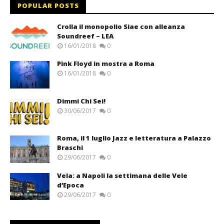
POPULAR POSTS
Crolla il monopolio Siae con alleanza
Soundreef – LEA
16/01/2018
0
Pink Floyd in mostra a Roma
16/01/2018
0
Dimmi Chi Sei!
30/06/2017
0
Roma, il 1 luglio Jazz e letteratura a Palazzo
Braschi
29/06/2017
0
Vela: a Napoli la settimana delle Vele
d’Epoca
29/06/2017
0