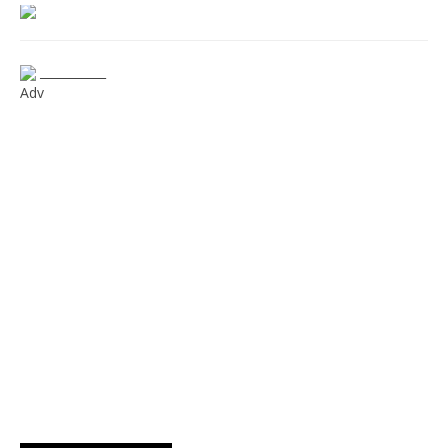
___________
Adv