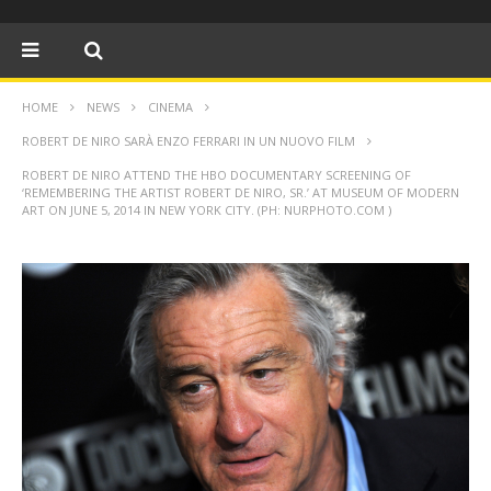
HOME
NEWS
CINEMA
ROBERT DE NIRO SARÀ ENZO FERRARI IN UN NUOVO FILM
ROBERT DE NIRO ATTEND THE HBO DOCUMENTARY SCREENING OF
‘REMEMBERING THE ARTIST ROBERT DE NIRO, SR.’ AT MUSEUM OF MODERN
ART ON JUNE 5, 2014 IN NEW YORK CITY. (PH: NURPHOTO.COM )