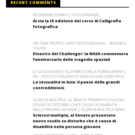
RECENT COMMENTS
RECENSIONI STAMPA | FOTOGRAFIAMO
Al via la IX edizione del corso di Calligrafia
Fotografica
UN TEAM TROPPO UNITO NON FUNZIONA. - VERONICA
TALASSI
Disastro del Challenger: la NASA commemora
l’anniversario delle tragedie spaziali
LA QUOTIDIANITÀ ALLA MERCÉ DELLA PORNOGRAFIA |
IISS - ISTITUTO ITALIANO DI SESSUOLOGIA SCIENTIFICA
La sessualità in Asia: il paese delle grandi
contraddizioni
SCLEROSI MULTIPLA, AL SENATO PRESENTATO NUOVO
STUDIO SU DISTURBO CHE È CAUSA DI DISABILITÀ
NELLA PERSONA GIOVANE | SCLEROSI MULTIPLA NEWS
Sclerosi multipla, al Senato presentato
nuovo studio su disturbo che è causa di
disabilità nella persona giovane