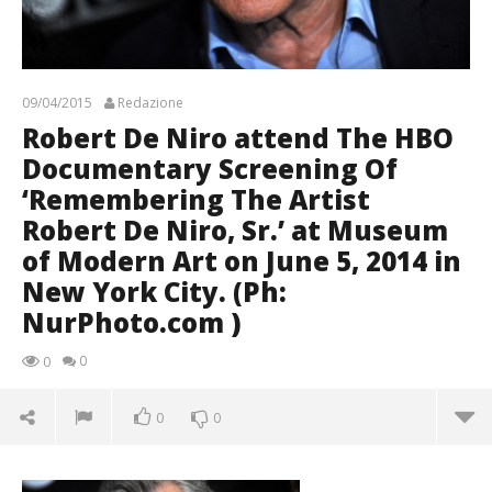
09/04/2015
Redazione
Robert De Niro attend The HBO
Documentary Screening Of
‘Remembering The Artist
Robert De Niro, Sr.’ at Museum
of Modern Art on June 5, 2014 in
New York City. (Ph:
NurPhoto.com )
0
0
0
0
Robert De Niro attend The HBO Documentary