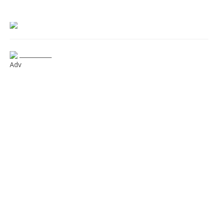
___________
Adv