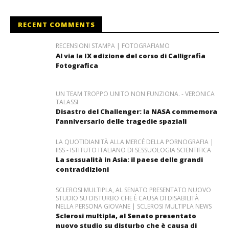
RECENT COMMENTS
RECENSIONI STAMPA | FOTOGRAFIAMO
Al via la IX edizione del corso di Calligrafia
Fotografica
UN TEAM TROPPO UNITO NON FUNZIONA. - VERONICA
TALASSI
Disastro del Challenger: la NASA commemora
l’anniversario delle tragedie spaziali
LA QUOTIDIANITÀ ALLA MERCÉ DELLA PORNOGRAFIA |
IISS - ISTITUTO ITALIANO DI SESSUOLOGIA SCIENTIFICA
La sessualità in Asia: il paese delle grandi
contraddizioni
SCLEROSI MULTIPLA, AL SENATO PRESENTATO NUOVO
STUDIO SU DISTURBO CHE È CAUSA DI DISABILITÀ
NELLA PERSONA GIOVANE | SCLEROSI MULTIPLA NEWS
Sclerosi multipla, al Senato presentato
nuovo studio su disturbo che è causa di