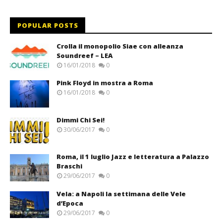
POPULAR POSTS
Crolla il monopolio Siae con alleanza
Soundreef – LEA
16/01/2018
0
Pink Floyd in mostra a Roma
16/01/2018
0
Dimmi Chi Sei!
30/06/2017
0
Roma, il 1 luglio Jazz e letteratura a Palazzo
Braschi
29/06/2017
0
Vela: a Napoli la settimana delle Vele
d’Epoca
29/06/2017
0