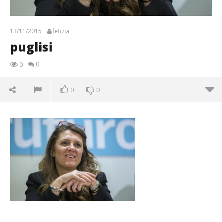
13/11/2015
letizia
puglisi
0
0
0
0
puglisi
13/11/2015
letizia