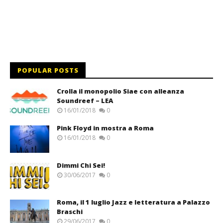
POPULAR POSTS
Crolla il monopolio Siae con alleanza
Soundreef – LEA
16/01/2018
0
Pink Floyd in mostra a Roma
16/01/2018
0
Dimmi Chi Sei!
30/06/2017
0
Roma, il 1 luglio Jazz e letteratura a Palazzo
Braschi
29/06/2017
0