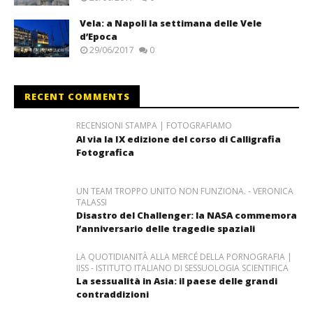
Vela: a Napoli la settimana delle Vele
d’Epoca
29/06/2017
0
RECENT COMMENTS
RECENSIONI STAMPA | FOTOGRAFIAMO
Al via la IX edizione del corso di Calligrafia
Fotografica
UN TEAM TROPPO UNITO NON FUNZIONA. - VERONICA
TALASSI
Disastro del Challenger: la NASA commemora
l’anniversario delle tragedie spaziali
LA QUOTIDIANITÀ ALLA MERCÉ DELLA PORNOGRAFIA |
IISS - ISTITUTO ITALIANO DI SESSUOLOGIA SCIENTIFICA
La sessualità in Asia: il paese delle grandi
contraddizioni