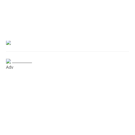
___________
Adv