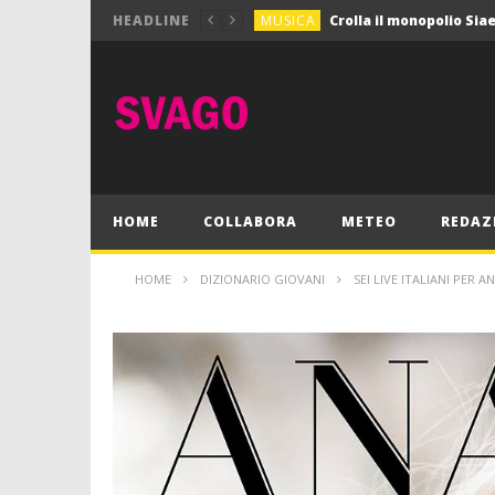
MUSICA
HEADLINE
MUSICA
Pink Floyd in mostra a
GIOCHI
Dimmi Chi Sei!
CULTURA
SPORT
Vela: a Napoli la settim
MUSICA
HOME
COLLABORA
METEO
REDAZ
HOME
DIZIONARIO GIOVANI
SEI LIVE ITALIANI PER A