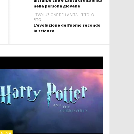
disturbo che è causa di disabilità
nella persona giovane
L’EVOLUZIONE DELLA VITA – TITOLO
SITO
L’evoluzione dell’uomo secondo
la scienza
CINEMA
INEMA