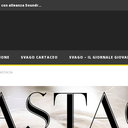
Crolla il monopolio Siae con alleanza Soundreef – LEA
 Roma
Roma, il 1 luglio Jazz e letteratura a Palazzo Braschi
ana delle Vele d’Epoca
Crolla il monopolio Siae con alleanza Soundreef – LEA
IONE
SVAGO CARTACEO
SVAGO – IL GIORNALE GIOVA
NASTACIA