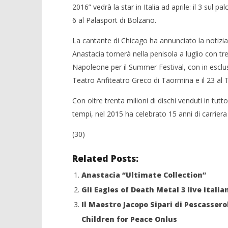
NOW VIEWING
2016” vedrà la star in Italia ad aprile: il 3 sul p
6 al Palasport di Bolzano.
Sei live italiani per Anastacia
Crolla il
alleanza 
05/02/2016
La cantante di Chicago ha annunciato la notizi
letizia
05/02/2016
Anastacia tornerà nella penisola a luglio con tre
letizia
Napoleone per il Summer Festival, con in esclusi
Teatro Anfiteatro Greco di Taormina e il 23 al 
Con oltre trenta milioni di dischi venduti in tutt
tempi, nel 2015 ha celebrato 15 anni di carrie
(30)
Related Posts:
Anastacia “Ultimate Collection”
Gli Eagles of Death Metal 3 live italia
Il Maestro Jacopo Sipari di Pescassero
Children for Peace Onlus