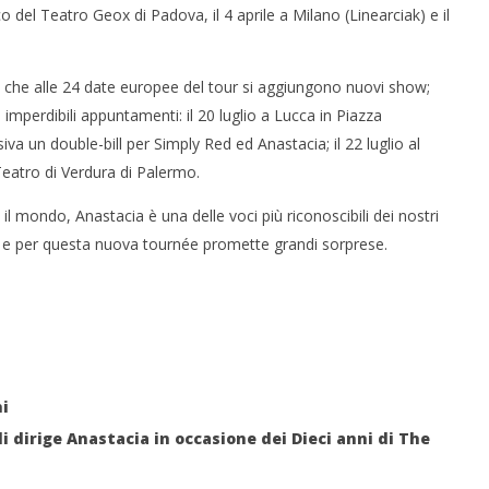
alco del Teatro Geox di Padova, il 4 aprile a Milano (Linearciak) e il
 monopolio Siae con
Pink Floyd in mostra a Roma
Soundreef - LEA
05/02/2016
a che alle 24 date europee del tour si aggiungono nuovi show;
letizia
 imperdibili appuntamenti: il 20 luglio a Lucca in Piazza
va un double-bill per Simply Red ed Anastacia; il 22 luglio al
Teatro di Verdura di Palermo.
o il mondo, Anastacia è una delle voci più riconoscibili dei nostri
ra e per questa nuova tournée promette grandi sorprese.
ni
li dirige Anastacia in occasione dei Dieci anni di The