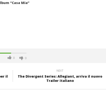
album “Casa Mia”
0
0
NEXT
er il
The Divergent Series: Allegiant, arriva il nuovo
Trailer italiano