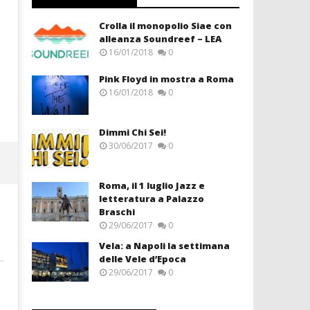
Crolla il monopolio Siae con
alleanza Soundreef – LEA
16/01/2018
0
Pink Floyd in mostra a Roma
16/01/2018
0
Dimmi Chi Sei!
30/06/2017
0
Roma, il 1 luglio Jazz e
letteratura a Palazzo
Braschi
29/06/2017
0
Vela: a Napoli la settimana
delle Vele d’Epoca
29/06/2017
0