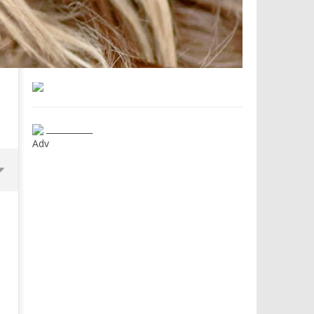
___________
Adv