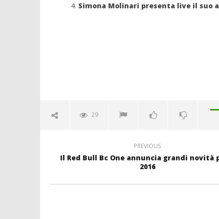
Simona Molinari presenta live il suo 
29
PREVIOUS
Il Red Bull Bc One annuncia grandi novità p
2016