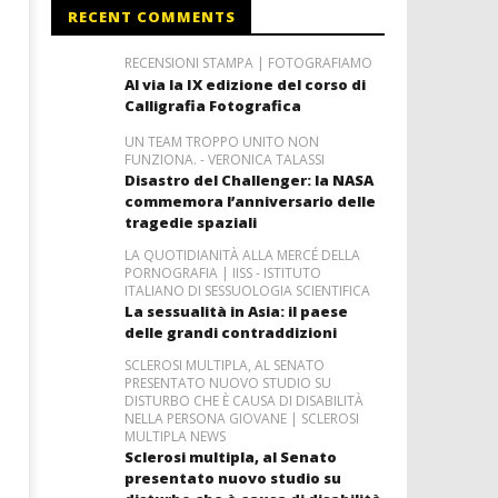
RECENT COMMENTS
RECENSIONI STAMPA | FOTOGRAFIAMO
Al via la IX edizione del corso di
Calligrafia Fotografica
UN TEAM TROPPO UNITO NON
FUNZIONA. - VERONICA TALASSI
Disastro del Challenger: la NASA
commemora l’anniversario delle
tragedie spaziali
LA QUOTIDIANITÀ ALLA MERCÉ DELLA
PORNOGRAFIA | IISS - ISTITUTO
ITALIANO DI SESSUOLOGIA SCIENTIFICA
La sessualità in Asia: il paese
delle grandi contraddizioni
SCLEROSI MULTIPLA, AL SENATO
PRESENTATO NUOVO STUDIO SU
DISTURBO CHE È CAUSA DI DISABILITÀ
NELLA PERSONA GIOVANE | SCLEROSI
MULTIPLA NEWS
Sclerosi multipla, al Senato
presentato nuovo studio su