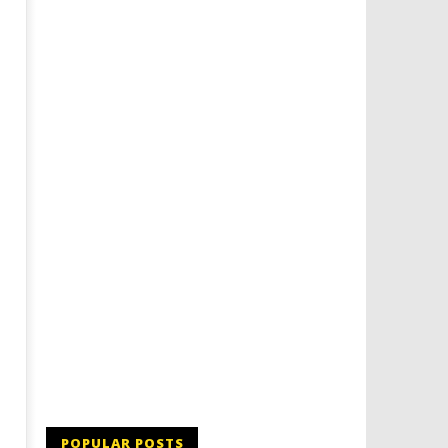
Dimmi Chi Sei!
Roma, il 1 luglio Jazz e le
a Palazzo Braschi
05/02/2016
letizia
05/02/2016
letizia
POPULAR POSTS