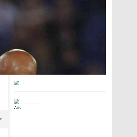
___________
Adv