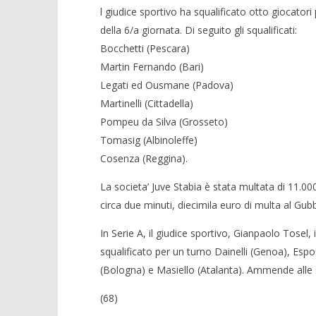
l giudice sportivo ha squalificato otto giocatori 
della 6/a giornata. Di seguito gli squalificati:
NOW VIEWING
Bocchetti (Pescara)
Martin Fernando (Bari)
Serie B, 8 squalificati per un turno
Legati ed Ousmane (Padova)
28/09/2011
Redazione
Martinelli (Cittadella)
Pompeu da Silva (Grosseto)
Crolla il
Tomasig (Albinoleffe)
alleanza 
Cosenza (Reggina).
28/09/2011
Redazion
La societa’ Juve Stabia è stata multata di 11.000 
circa due minuti, diecimila euro di multa al Gubb
In Serie A, il giudice sportivo, Gianpaolo Tosel,
squalificato per un turno Dainelli (Genoa), Esp
(Bologna) e Masiello (Atalanta). Ammende alle soc
(68)