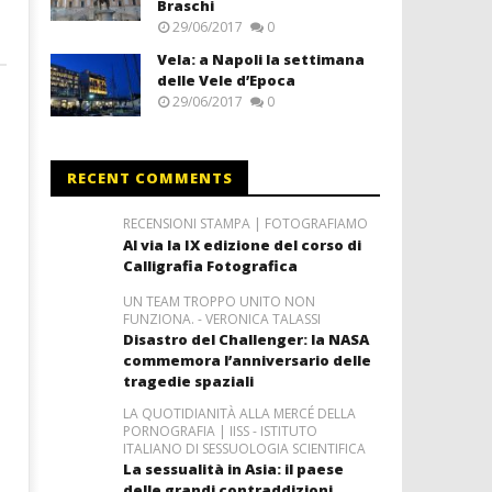
Braschi
29/06/2017
0
Vela: a Napoli la settimana
delle Vele d’Epoca
29/06/2017
0
RECENT COMMENTS
RECENSIONI STAMPA | FOTOGRAFIAMO
Al via la IX edizione del corso di
Calligrafia Fotografica
UN TEAM TROPPO UNITO NON
FUNZIONA. - VERONICA TALASSI
Disastro del Challenger: la NASA
commemora l’anniversario delle
tragedie spaziali
LA QUOTIDIANITÀ ALLA MERCÉ DELLA
PORNOGRAFIA | IISS - ISTITUTO
ITALIANO DI SESSUOLOGIA SCIENTIFICA
La sessualità in Asia: il paese
delle grandi contraddizioni