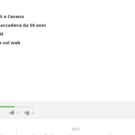
li a Cesena
 accadeva da 56 anni
IM
ia sul web
0
0
NEXT