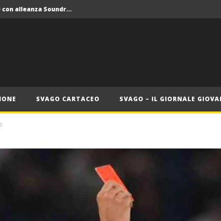
Crolla il monopolio Siae con alleanza Soundreef – LEA
 Roma
Roma, il 1 luglio Jazz e letteratura a Palazzo Braschi
ana delle Vele d’Epoca
Crolla il monopolio Siae con alleanza Soundreef – LEA
IONE
SVAGO CARTACEO
SVAGO – IL GIORNALE GIOVA
O