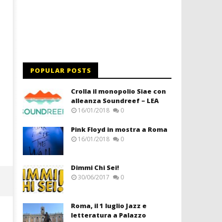
POPULAR POSTS
Crolla il monopolio Siae con
alleanza Soundreef – LEA
16/01/2018
0
Pink Floyd in mostra a Roma
16/01/2018
0
Dimmi Chi Sei!
30/06/2017
0
Roma, il 1 luglio Jazz e
letteratura a Palazzo