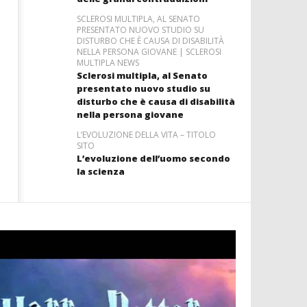
SCLEROSI MULTIPLA, AL SENATO
PRESENTATO NUOVO STUDIO SU
DISTURBO CHE È CAUSA DI DISABILITÀ
NELLA PERSONA GIOVANE | SCLEROSI
MULTIPLA NEWS
Sclerosi multipla, al Senato
presentato nuovo studio su
disturbo che è causa di disabilità
nella persona giovane
L’EVOLUZIONE DELLA VITA – TITOLO
SITO
L’evoluzione dell’uomo secondo
la scienza