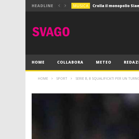
MUSICA
HEADLINE
MUSICA
Pink Floyd in mostra a
GIOCHI
Dimmi Chi Sei!
CULTURA
SPORT
Vela: a Napoli la settim
MUSICA
HOME
COLLABORA
METEO
REDAZ
HOME
SPORT
SERIE B, 8 SQUALIFICATI PER UN TURN