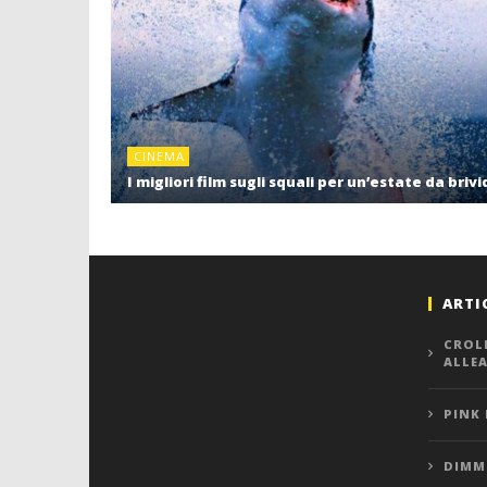
CINEMA
I migliori film sugli squali per un’estate da brivi
ARTI
CROL
ALLE
PINK
DIMMI