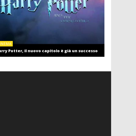
CINEMA
INEMA
Cinema: il r
rry Potter, il nuovo capitolo è già un successo
settembre c