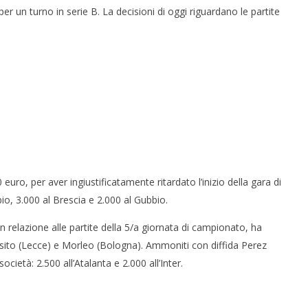
per un turno in serie B. La decisioni di oggi riguardano le partite
 monopolio Siae con
Pink Floyd in mostra a Roma
Soundreef - LEA
28/09/2011
Redazione
e
euro, per aver ingiustificatamente ritardato l’inizio della gara di
io, 3.000 al Brescia e 2.000 al Gubbio.
 in relazione alle partite della 5/a giornata di campionato, ha
osito (Lecce) e Morleo (Bologna). Ammoniti con diffida Perez
ietà: 2.500 all’Atalanta e 2.000 all’Inter.