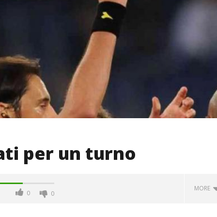
cati per un turno
MORE
0
0