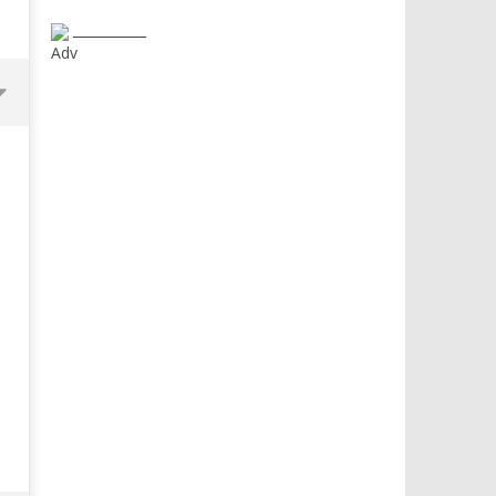
___________
Adv
Dimmi Chi Sei!
Roma, il 1 luglio Jazz e le
a Palazzo Braschi
07/06/2013
Redazione
07/06/2013
Redazione