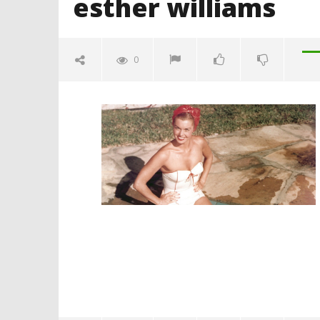
esther williams
0
esther williams
07/06/2013
Redazione
Crolla il
alleanza 
07/06/2013
Redazion