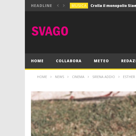
MUSICA
HEADLINE
MUSICA
Pink Floyd in mostra a
GIOCHI
Dimmi Chi Sei!
CULTURA
SPORT
Vela: a Napoli la settim
MUSICA
HOME
COLLABORA
METEO
REDAZ
HOME
NEWS
CINEMA
SIRENA ADDIO
ESTHER