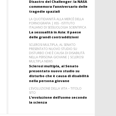
Disastro del Challenger: la NASA
commemora l’anniversario delle
tragedie spaziali
LA QUOTIDIANITÀ ALLA MERCÉ DELLA
PORNOGRAFIA | IISS - ISTITUTO
ITALIANO DI SESSUOLOGIA SCIENTIFICA
La sessualità in Asia: il paese
delle grandi contraddizioni
SCLEROSI MULTIPLA, AL SENATO
PRESENTATO NUOVO STUDIO SU
DISTURBO CHE È CAUSA DI DISABILITÀ
NELLA PERSONA GIOVANE | SCLEROSI
MULTIPLA NEWS
Sclerosi multipla, al Senato
presentato nuovo studio su
disturbo che è causa di disabilità
nella persona giovane
L’EVOLUZIONE DELLA VITA – TITOLO
SITO
L’evoluzione dell’uomo secondo
la scienza