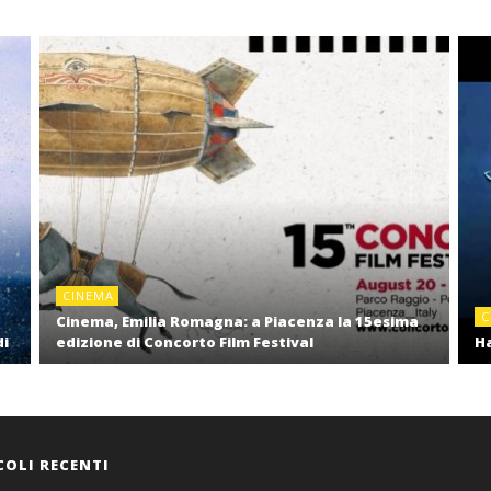
CINEMA
C
Cinema, Emilia Romagna: a Piacenza la 15esima
di
edizione di Concorto Film Festival
Ha
COLI RECENTI