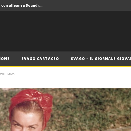
Crolla il monopolio Siae con alleanza Soundreef – LEA
 Roma
Roma, il 1 luglio Jazz e letteratura a Palazzo Braschi
ana delle Vele d’Epoca
Crolla il monopolio Siae con alleanza Soundreef – LEA
IONE
SVAGO CARTACEO
SVAGO – IL GIORNALE GIOVA
 WILLIAMS