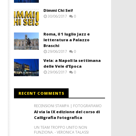
Dimmi Chi Sei!
30/06/2017
0
Roma, il 1 luglio Jazz e
letteratura a Palazzo
Braschi
29/06/2017
0
Vela: a Napoli la settimana
delle Vele d’Epoca
29/06/2017
0
RECENT COMMENTS
RECENSIONI STAMPA | FOTOGRAFIAMO
Al via la IX edizione del corso di
Calligrafia Fotografica
UN TEAM TROPPO UNITO NON
FUNZIONA. - VERONICA TALASSI