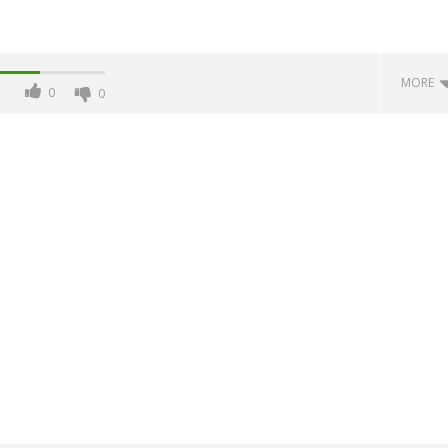
MORE
0
0
 monopolio Siae con
Pink Floyd in mostra a Roma
Soundreef - LEA
07/06/2013
Redazione
e