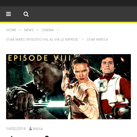
HOME
NEWS
CINEMA
STAR WARS: EPISODIO VIII, AL VIA LE RIPRESE.
STAR WARS 8
16/02/2016
letizia