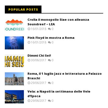
POPULAR POSTS
Crolla il monopolio Siae con alleanza
Soundreef – LEA
16/01/2018
0
Pink Floyd in mostra a Roma
16/01/2018
0
Dimmi Chi Sei!
30/06/2017
0
Roma, il 1 luglio Jazz e letteratura a Palazzo
Braschi
29/06/2017
0
Vela: a Napoli la settimana delle Vele
d’Epoca
29/06/2017
0