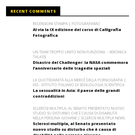
RECENT COMMENTS
RECENSIONI STAMPA | FOTOGRAFIAMO
Al via la IX edizione del corso di Calligrafia
Fotografica
UN TEAM TROPPO UNITO NON FUNZIONA. - VERONICA
TALASSI
Disastro del Challenger: la NASA commemora
l’anniversario delle tragedie spaziali
LA QUOTIDIANITÀ ALLA MERCÉ DELLA PORNOGRAFIA |
IISS - ISTITUTO ITALIANO DI SESSUOLOGIA SCIENTIFICA
La sessualità in Asia: il paese delle grandi
contraddizioni
SCLEROSI MULTIPLA, AL SENATO PRESENTATO NUOVO
STUDIO SU DISTURBO CHE È CAUSA DI DISABILITÀ
NELLA PERSONA GIOVANE | SCLEROSI MULTIPLA NEWS
Sclerosi multipla, al Senato presentato
nuovo studio su disturbo che è causa di