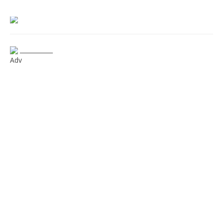
___________
Adv