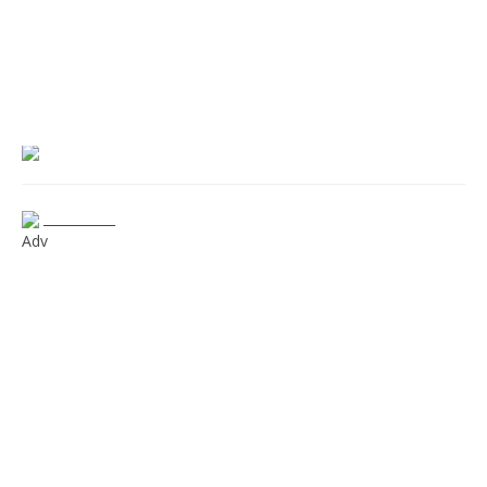
___________
Adv