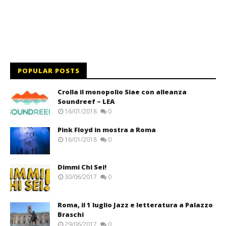
POPULAR POSTS
Crolla il monopolio Siae con alleanza
Soundreef – LEA
16/01/2018
0
Pink Floyd in mostra a Roma
16/01/2018
0
Dimmi Chi Sei!
30/06/2017
0
Roma, il 1 luglio Jazz e letteratura a Palazzo
Braschi
29/06/2017
0