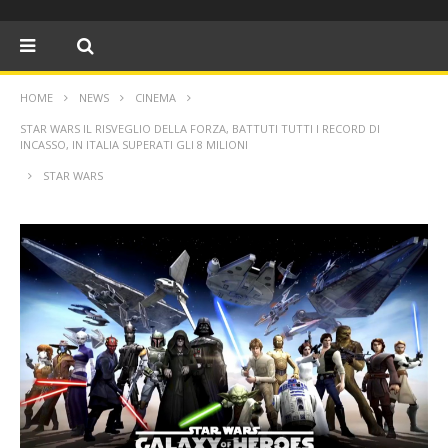
HOME
NEWS
CINEMA
STAR WARS IL RISVEGLIO DELLA FORZA, BATTUTI TUTTI I RECORD DI
INCASSO, IN ITALIA SUPERATI GLI 8 MILIONI
STAR WARS