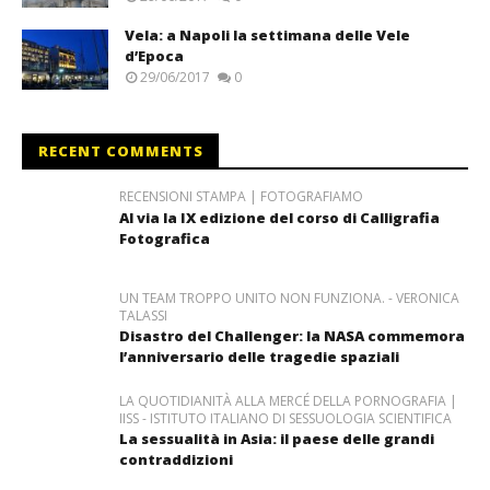
Vela: a Napoli la settimana delle Vele
d’Epoca
29/06/2017
0
RECENT COMMENTS
RECENSIONI STAMPA | FOTOGRAFIAMO
Al via la IX edizione del corso di Calligrafia
Fotografica
UN TEAM TROPPO UNITO NON FUNZIONA. - VERONICA
TALASSI
Disastro del Challenger: la NASA commemora
l’anniversario delle tragedie spaziali
LA QUOTIDIANITÀ ALLA MERCÉ DELLA PORNOGRAFIA |
IISS - ISTITUTO ITALIANO DI SESSUOLOGIA SCIENTIFICA
La sessualità in Asia: il paese delle grandi
contraddizioni