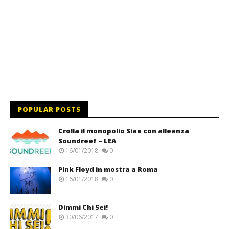
POPULAR POSTS
Crolla il monopolio Siae con alleanza
Soundreef – LEA
16/01/2018
0
Pink Floyd in mostra a Roma
16/01/2018
0
Dimmi Chi Sei!
30/06/2017
0