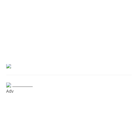
___________
Adv