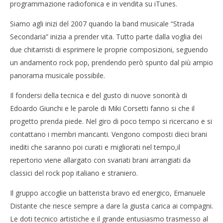
programmazione radiofonica e in vendita su iTunes.
Siamo agli inizi del 2007 quando la band musicale “Strada
Secondaria” inizia a prender vita. Tutto parte dalla voglia dei
due chitarristi di esprimere le proprie composizioni, seguendo
un andamento rock pop, prendendo però spunto dal più ampio
panorama musicale possibile.
Il fondersi della tecnica e del gusto di nuove sonorità di
Edoardo Giunchi e le parole di Miki Corsetti fanno si che il
progetto prenda piede. Nel giro di poco tempo si ricercano e si
Cro
contattano i membri mancanti. Vengono composti dieci brani
LE
inediti che saranno poi curati e migliorati nel tempo,il
23/
NOW VIEWING
R
repertorio viene allargato con svariati brani arrangiati da
classici del rock pop italiano e straniero.
“Strada Secondaria”: dal 29 ottobre “Ogni brivido ” il
singolo d’esordio
Il gruppo accoglie un batterista bravo ed energico, Emanuele
23/10/2012
Redazione
Distante che riesce sempre a dare la giusta carica ai compagni.
Le doti tecnico artistiche e il grande entusiasmo trasmesso al