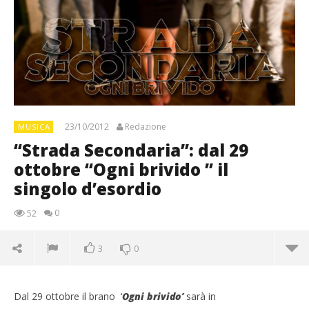
23/10/2012
Redazione
MUSICA
“Strada Secondaria”: dal 29
ottobre “Ogni brivido ” il
singolo d’esordio
0
52
3
0
Dal 29 ottobre il brano ‘
Ogni brivido’
sarà in