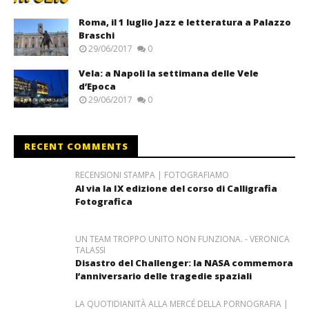
Roma, il 1 luglio Jazz e letteratura a Palazzo
Braschi
29/06/2017
0
Vela: a Napoli la settimana delle Vele
d’Epoca
29/06/2017
0
RECENT COMMENTS
RECENSIONI STAMPA | FOTOGRAFIAMO
Al via la IX edizione del corso di Calligrafia
Fotografica
UN TEAM TROPPO UNITO NON FUNZIONA. - VERONICA
TALASSI
Disastro del Challenger: la NASA commemora
l’anniversario delle tragedie spaziali
LA QUOTIDIANITÀ ALLA MERCÉ DELLA PORNOGRAFIA |