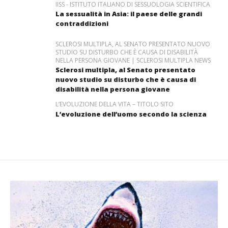
IISS - ISTITUTO ITALIANO DI SESSUOLOGIA SCIENTIFICA
La sessualità in Asia: il paese delle grandi
contraddizioni
SCLEROSI MULTIPLA, AL SENATO PRESENTATO NUOVO
STUDIO SU DISTURBO CHE È CAUSA DI DISABILITÀ
NELLA PERSONA GIOVANE | SCLEROSI MULTIPLA NEWS
Sclerosi multipla, al Senato presentato
nuovo studio su disturbo che è causa di
disabilità nella persona giovane
L’EVOLUZIONE DELLA VITA – TITOLO SITO
L’evoluzione dell’uomo secondo la scienza