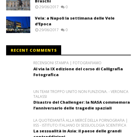
Braschi
29/06/2017
0
Vela: a Napoli la settimana delle Vele
d’Epoca
29/06/2017
0
RECENT COMMENTS
RECENSIONI STAMPA | FOTOGRAFIAMO
Al via la IX edizione del corso di Calligrafia
Fotografica
UN TEAM TROPPO UNITO NON FUNZIONA. - VERONICA
TALASSI
Disastro del Challenger: la NASA commemora
l’anniversario delle tragedie spaziali
LA QUOTIDIANITÀ ALLA MERCÉ DELLA PORNOGRAFIA |
IISS - ISTITUTO ITALIANO DI SESSUOLOGIA SCIENTIFICA
La sessualità in Asia: il paese delle grandi
contraddizioni