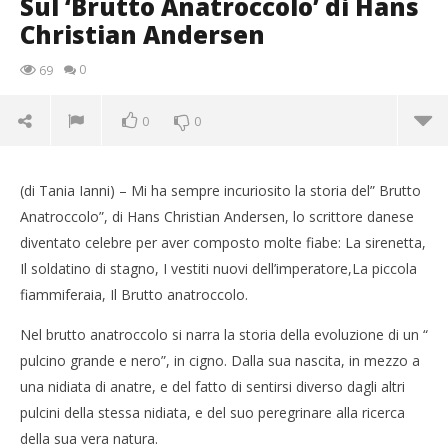
Sul ‘Brutto Anatroccolo’ di Hans
Christian Andersen
0
69
0
0
(di Tania Ianni) – Mi ha sempre incuriosito la storia del” Brutto
Anatroccolo”, di Hans Christian Andersen, lo scrittore danese
diventato celebre per aver composto molte fiabe: La sirenetta,
Il soldatino di stagno, I vestiti nuovi dell’imperatore,La piccola
fiammiferaia, Il Brutto anatroccolo.
Nel brutto anatroccolo si narra la storia della evoluzione di un “
NOW VIEWING
pulcino grande e nero”, in cigno. Dalla sua nascita, in mezzo a
Sul ‘Brutto Anatroccolo’ di Hans Christian Andersen
una nidiata di anatre, e del fatto di sentirsi diverso dagli altri
04/10/2011
pulcini della stessa nidiata, e del suo peregrinare alla ricerca
Redazione
della sua vera natura.