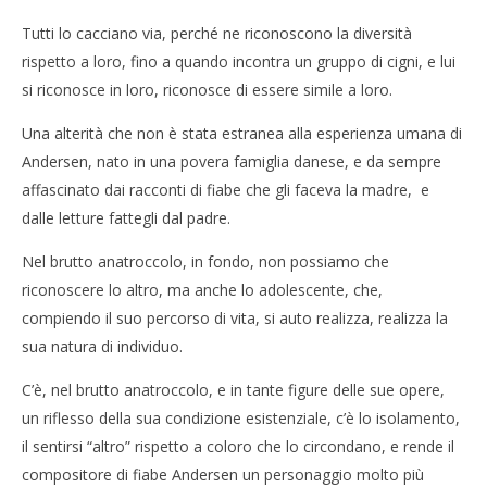
Cro
Tutti lo cacciano via, perché ne riconoscono la diversità
LE
rispetto a loro, fino a quando incontra un gruppo di cigni, e lui
04/
R
si riconosce in loro, riconosce di essere simile a loro.
Una alterità che non è stata estranea alla esperienza umana di
Andersen, nato in una povera famiglia danese, e da sempre
affascinato dai racconti di fiabe che gli faceva la madre, e
dalle letture fattegli dal padre.
Nel brutto anatroccolo, in fondo, non possiamo che
riconoscere lo altro, ma anche lo adolescente, che,
compiendo il suo percorso di vita, si auto realizza, realizza la
sua natura di individuo.
C’è, nel brutto anatroccolo, e in tante figure delle sue opere,
un riflesso della sua condizione esistenziale, c’è lo isolamento,
il sentirsi “altro” rispetto a coloro che lo circondano, e rende il
compositore di fiabe Andersen un personaggio molto più