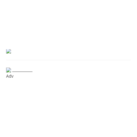
___________
Adv