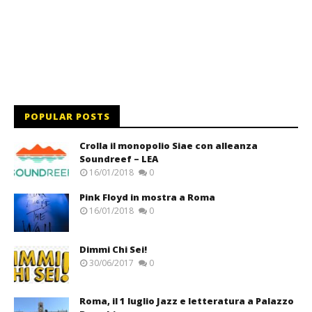
POPULAR POSTS
Crolla il monopolio Siae con alleanza
Soundreef – LEA
16/01/2018
0
Pink Floyd in mostra a Roma
16/01/2018
0
Dimmi Chi Sei!
30/06/2017
0
Roma, il 1 luglio Jazz e letteratura a Palazzo