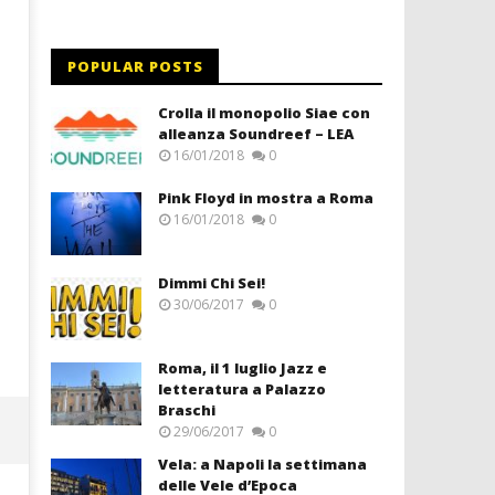
POPULAR POSTS
Crolla il monopolio Siae con
alleanza Soundreef – LEA
16/01/2018
0
Pink Floyd in mostra a Roma
16/01/2018
0
Dimmi Chi Sei!
30/06/2017
0
Roma, il 1 luglio Jazz e
letteratura a Palazzo
Braschi
29/06/2017
0
Vela: a Napoli la settimana
delle Vele d’Epoca