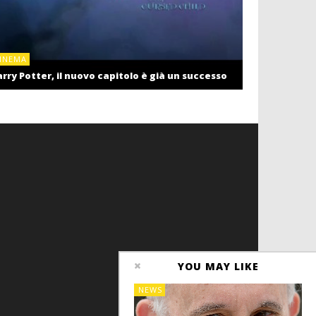
CINEMA
INEMA
Cinema: il r
rry Potter, il nuovo capitolo è già un successo
settembre c
YOU MAY LIKE
NEWS