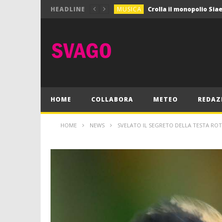
MUSICA
HEADLINE
MUSICA
Pink Floyd in mostra a
GIOCHI
Dimmi Chi Sei!
CULTURA
SPORT
Vela: a Napoli la settim
MUSICA
HOME
COLLABORA
METEO
REDAZ
HOME
NEWS
SVELATO IL SEGRETO DELLA TESTA ROT