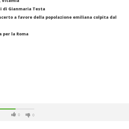
, Vitamia
iti di Gianmaria Testa
ncerto a favore della popolazione emiliana colpita dal
a per la Roma
0
0