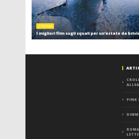
CINEMA
I migliori film sugli squali per un’estate da brivi
ARTI
CROL
ALLE
PINK
DIMMI
ROMA,
LETT