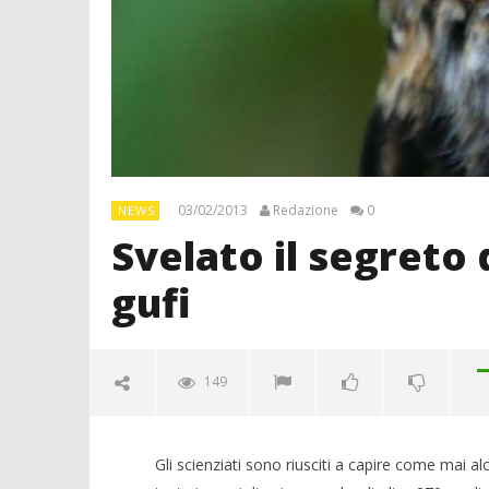
03/02/2013
Redazione
0
NEWS
Svelato il segreto 
gufi
149
Gli scienziati sono riusciti a capire come mai al