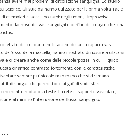
i senza avere mai problemi di circolazione sanguigna. Lo studio
su Science. Gli studiosi hanno utilizzato per la prima volta Tac e
di esemplari di uccelli notturni: negli umani, l’improvvisa
amento dannoso dei vasi sanguigni e perfino dei coaguli che, una
 ictus.
 iniettato del colorante nelle arterie di questi rapaci: i vasi
 monopolio Siae con
Pink Floyd in mostra a Roma
to dell’osso della mascella, hanno mostrato di riuscire a dilatarsi
Soundreef - LEA
03/02/2013
 e di creare anche come delle piccole ‘pozze’ in cui il liquido
Redazione
e
Questa dinamica contrasta fortemente con le caratteristiche
diventare sempre piu’ piccole man mano che si diramano.
ttili di sangue che permettono ai gufi di soddisfare il
occhi mentre ruotano la teste. La rete di supporto vascolare,
durre al minimo l’interruzione del flusso sanguigno.