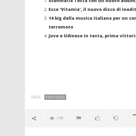
Gianmaria Testa con un nuovo album
Esce ‘Vitamia’, il nuovo disco di ined
14 big della musica italiana per un co
terremoto
Juve e Udinese in testa, prima vittori
TAGS:
FEATURED
149