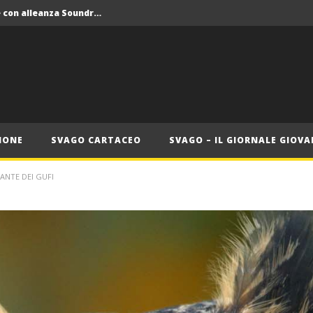
Crolla il monopolio Siae con alleanza Soundreef – LEA
 Roma
Roma, il 1 luglio Jazz e letteratura a Palazzo Braschi
ana delle Vele d’Epoca
Crolla il monopolio Siae con alleanza Soundreef – LEA
IONE
SVAGO CARTACEO
SVAGO – IL GIORNALE GIOVA
ANTE DEI GUFI