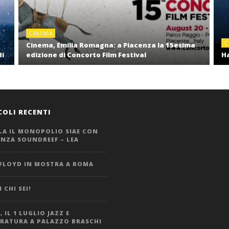
CINEMA
C
Cinema, Emilia Romagna: a Piacenza la 15esima
di
edizione di Concorto Film Festival
Ha
COLI RECENTI
LA IL MONOPOLIO SIAE CON
ANZA SOUNDREEF – LEA
 FLOYD IN MOSTRA A ROMA
 CHI SEI!
 IL 1 LUGLIO JAZZ E
ERATURA A PALAZZO BRASCHI