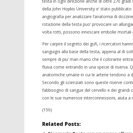
testa in ogni direzione anche di oltre 270 grad
della John Hopkis University e’ stato pubblicato 
angiografia per analizzare l’anatomia di dozzine 
rotazione della testa puo’ provocare un allung
NOW VIEWING
volta rotti, possono innescare embolie mortali e
Svelato il segreto della testa
Per carpire il segreto dei gufi, i ricercatori hanno
rotante dei gufi
Crolla il
sanguigni alla base della testa, appena al di sot
alleanza 
03/02/2013
sempre di piu’ man mano che il colorante entrava
Redazione
03/02/2013
Redazion
fluiva come entrando in una specie di riserva. 
anatomiche umane in cui le arterie tendono a 
Secondo gli scienziati sono queste riserve contra
fabbisogno di sangue del cervello e dei grandi 
con le sue numerose interconnessioni, aiuta a ri
(150)
Related Posts: