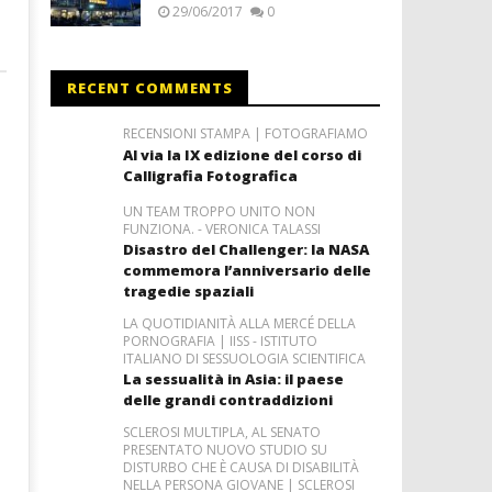
29/06/2017
0
RECENT COMMENTS
RECENSIONI STAMPA | FOTOGRAFIAMO
Al via la IX edizione del corso di
Calligrafia Fotografica
UN TEAM TROPPO UNITO NON
FUNZIONA. - VERONICA TALASSI
Disastro del Challenger: la NASA
commemora l’anniversario delle
tragedie spaziali
LA QUOTIDIANITÀ ALLA MERCÉ DELLA
PORNOGRAFIA | IISS - ISTITUTO
ITALIANO DI SESSUOLOGIA SCIENTIFICA
La sessualità in Asia: il paese
delle grandi contraddizioni
SCLEROSI MULTIPLA, AL SENATO
PRESENTATO NUOVO STUDIO SU
DISTURBO CHE È CAUSA DI DISABILITÀ
NELLA PERSONA GIOVANE | SCLEROSI