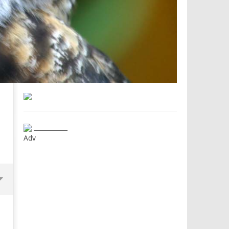
___________
Adv