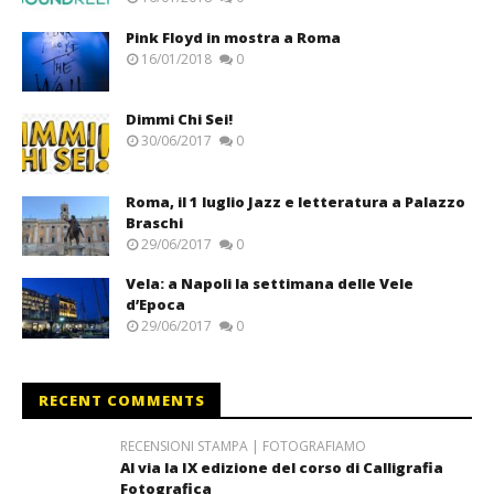
Pink Floyd in mostra a Roma
16/01/2018
0
Dimmi Chi Sei!
30/06/2017
0
Roma, il 1 luglio Jazz e letteratura a Palazzo
Braschi
29/06/2017
0
Vela: a Napoli la settimana delle Vele
d’Epoca
29/06/2017
0
RECENT COMMENTS
RECENSIONI STAMPA | FOTOGRAFIAMO
Al via la IX edizione del corso di Calligrafia
Fotografica