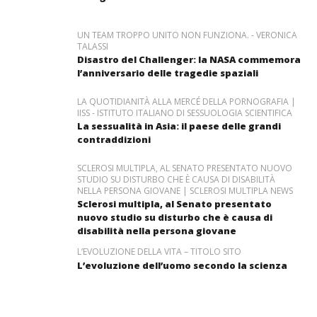
UN TEAM TROPPO UNITO NON FUNZIONA. - VERONICA
TALASSI
Disastro del Challenger: la NASA commemora
l’anniversario delle tragedie spaziali
LA QUOTIDIANITÀ ALLA MERCÉ DELLA PORNOGRAFIA |
IISS - ISTITUTO ITALIANO DI SESSUOLOGIA SCIENTIFICA
La sessualità in Asia: il paese delle grandi
contraddizioni
SCLEROSI MULTIPLA, AL SENATO PRESENTATO NUOVO
STUDIO SU DISTURBO CHE È CAUSA DI DISABILITÀ
NELLA PERSONA GIOVANE | SCLEROSI MULTIPLA NEWS
Sclerosi multipla, al Senato presentato
nuovo studio su disturbo che è causa di
disabilità nella persona giovane
L’EVOLUZIONE DELLA VITA – TITOLO SITO
L’evoluzione dell’uomo secondo la scienza