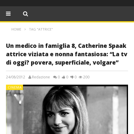
HOME
TAG "ATTRICE"
Un medico in famiglia 8, Catherine Spaak
attrice viziata e nonna fantasiosa: “La tv
di oggi? povera, superficiale, volgare”
24/08/2012
Redazione
0
0
0
200
CINEMA