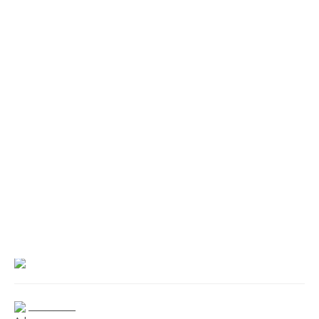
___________