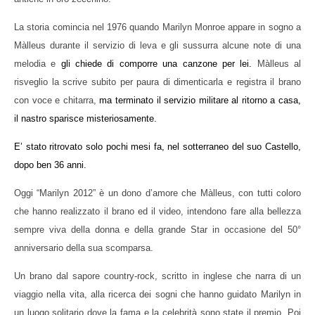
NOW VIEWING
La storia comincia nel 1976 quando Marilyn Monroe appare in sogno a
L’Italia celebra Marilyn Monroe con il brano
“Marilyn 2012”
Màlleus durante il servizio di leva e gli sussurra alcune note di una
Cro
18/07/2012
melodia e
gli chiede di comporre una canzone per lei.
Màlleus al
LE
Redazione
risveglio la scrive subito per paura di dimenticarla e registra il brano
18/
R
con voce e chitarra,
ma terminato il servizio militare al ritorno a casa,
il nastro sparisce misteriosamente.
E’ stato ritrovato solo pochi mesi fa, nel sotterraneo del suo Castello,
dopo ben 36 anni.
Oggi “Marilyn 2012” è un dono d’amore che Màlleus, con tutti coloro
che hanno realizzato il brano ed il video, intendono fare alla bellezza
sempre viva della donna e della grande Star in occasione del 50°
anniversario della sua scomparsa.
Un brano dal sapore country-rock, scritto in inglese che narra di un
viaggio nella vita, alla ricerca dei sogni che hanno guidato Marilyn in
un luogo solitario dove la fama e la celebrità sono state il premio.
Poi