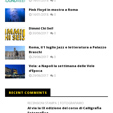
16/01/2018
0
Pink Floyd in mostra a Roma
16/01/2018
0
Dimmi Chi Sei!
30/06/2017
0
Roma, il 1 luglio Jazz e letteratura a Palazzo
Braschi
29/06/2017
0
Vela: a Napoli la settimana delle Vele
d’Epoca
29/06/2017
0
RECENT COMMENTS
RECENSIONI STAMPA | FOTOGRAFIAMO
Al via la IX edizione del corso di Calligrafia
Fotografica