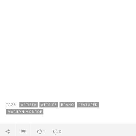
TAGS:
ARTISTA
ATTRICE
BRANO
FEATURED
MARILYN MONROE
1
0