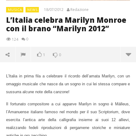
18/07/2012
Redazione
MUSICA
NEWS
L’Italia celebra Marilyn Monroe
con il brano “Marilyn 2012”
0
124
1
0
L’Italia in prima fila a celebrare il ricordo dell’amata Marilyn, con un
omaggio musicale che nasce da un sogno in cui lei stessa compare e
sussurra alcune note della canzone!
Il fortunato compositore a cui apparve Marilyn in sogno è Màlleus,
l’Amanuense italiano famoso nel mondo per il suo Scriptorium, dove
esercita l’antica arte della calligrafia insieme ai suoi 12 allievi,
realizzando fedeli riproduzioni di pergamene storiche e miniature
antiche in oro zecchino.