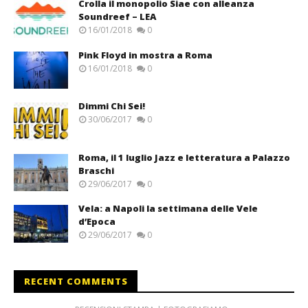
Crolla il monopolio Siae con alleanza
Soundreef – LEA
16/01/2018
0
Pink Floyd in mostra a Roma
16/01/2018
0
Dimmi Chi Sei!
30/06/2017
0
Roma, il 1 luglio Jazz e letteratura a Palazzo
Braschi
29/06/2017
0
Vela: a Napoli la settimana delle Vele
d’Epoca
29/06/2017
0
RECENT COMMENTS