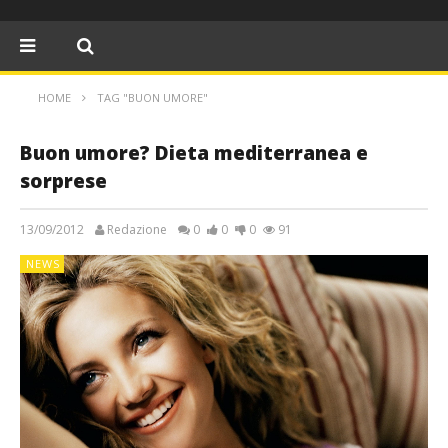
HOME
TAG "BUON UMORE"
Buon umore? Dieta mediterranea e
sorprese
13/09/2012
Redazione
0
0
0
91
NEWS